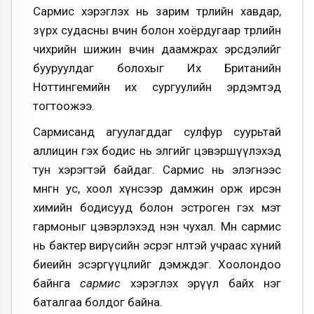
Сармис хэрэглэх нь зарим төрлийн хавдар,
зүрх судасны өвчин болон хоёрдугаар төрлийн
чихрийн шижин өвчин даамжрах эрсдэлийг
бууруулдаг болохыг Их Британийн
Ноттингемийн их сургуулийн эрдэмтэд
тогтоожээ.
Сармисанд агуулагддаг сулфур суурьтай
аллицин гэх бодис нь элгийг цэвэршүүлэхэд
тун хэрэгтэй байдаг. Сармис нь элэгнээс
мөнгөн ус, хоол хүнсээр дамжин орж ирсэн
химийн бодисууд болон эстроген гэх мэт
гармоныг цэвэрлэхэд нэн чухал. Мөн сармис
нь бактер вирүсийн эсрэг нөлөөтэй учраас хүний
биеийн эсэргүүцлийг дэмждэг. Хоолондоо
байнга
сармис
хэрэглэх эрүүл байх нэг
баталгаа болдог байна.