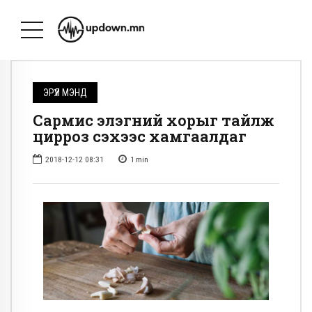
ЭРҮҮЛ МЭНД
Сармис элэгний хорыг тайлж
цирроз үүсэхээс хамгаалдаг
2018-12-12 08:31
1
min