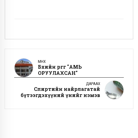
ӨМНӨХ
Бөхийн өргөөгөө "АМЬ
ОРУУЛАХСАН"
ДАРААХ
Спиртийн найрлагатай
бүтээгдэхүүний үнийг нэмэв