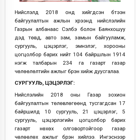
Нийслэлд 2018 онд хийгдсэн бүтээн
байгуулалтын ажлын хүрээнд нийслэлийн
Газрын албанаас Сэлбэ болон Баянхошуу
дэд төвүүд, авто зам, замын байгууламж,
сургууль, цэцэрлэг, эмнэлэг, хорооны
цогцолбор барих нийт 104 байршлын 1914
нэгж талбарын 234 га газарт газар
чөлөөлөлтийн ажлыг бүрэн хийж дуусгалаа.
СУРГУУЛЬ, ЦЭЦЭРЛЭГ:
Нийслэлийн 2018 оны Газар зохион
байгуулалтын төлөвлөгөөнд тусгагдсан 17
байршилд 10 сургууль, 21 цэцэрлэг, 5
сургууль, цэцэрлэгийн цогцолбор барих
газарт нөхөх олговортойгоор газар
чөлөөлөх ажлыг бүрэн хийлээ. Ингэснээр