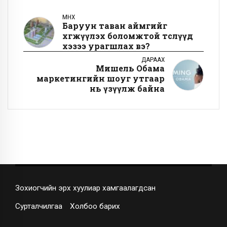
ӨМНӨХ
Баруун таван аймгийг
хөгжүүлэх боломжтой төслүүд
хэзээ урагшлах вэ?
ДАРААХ
Мишель Обама
маркетингийн шоуг утгаар
нь үзүүлж байна
Зохиогчийн эрх хуулиар хамгаалагдсан
Сурталчилгаа
Холбоо барих