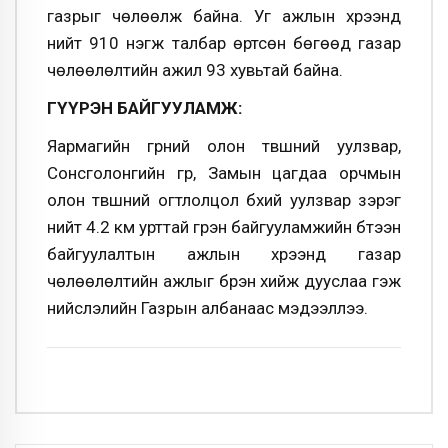
газрыг чөлөөлж байна. Уг ажлын хүрээнд
нийт 910 нэгж талбар өртсөн бөгөөд газар
чөлөөлөлтийн ажил 93 хувьтай байна.
ГҮҮРЭН БАЙГУУЛАМЖ:
Яармагийн гүүрний олон түвшний уулзвар,
Сонсголонгийн гүүр, Замын цагдаа орчмын
олон түвшний огтлолцол бүхий уулзвар зэрэг
нийт 4.2 км урттай гүүрэн байгууламжийн бүтээн
байгуулалтын ажлын хүрээнд газар
чөлөөлөлтийн ажлыг бүрэн хийж дууслаа гэж
нийслэлийн Газрын албанаас мэдээллээ.