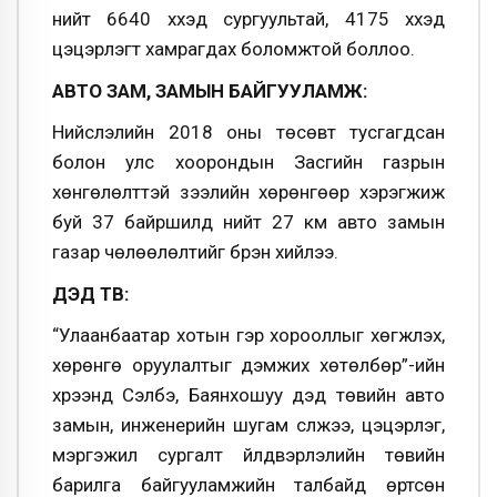
нийт 6640 хүүхэд сургуультай, 4175 хүүхэд
цэцэрлэгт хамрагдах боломжтой боллоо.
АВТО ЗАМ, ЗАМЫН БАЙГУУЛАМЖ:
Нийслэлийн 2018 оны төсөвт тусгагдсан
болон улс хоорондын Засгийн газрын
хөнгөлөлттэй зээлийн хөрөнгөөр хэрэгжиж
буй 37 байршилд нийт 27 км авто замын
газар чөлөөлөлтийг бүрэн хийлээ.
ДЭД ТӨВ:
“Улаанбаатар хотын гэр хорооллыг хөгжүүлэх,
хөрөнгө оруулалтыг дэмжих хөтөлбөр”-ийн
хүрээнд Сэлбэ, Баянхошуу дэд төвийн авто
замын, инженерийн шугам сүлжээ, цэцэрлэг,
мэргэжил сургалт үйлдвэрлэлийн төвийн
барилга байгууламжийн талбайд өртсөн