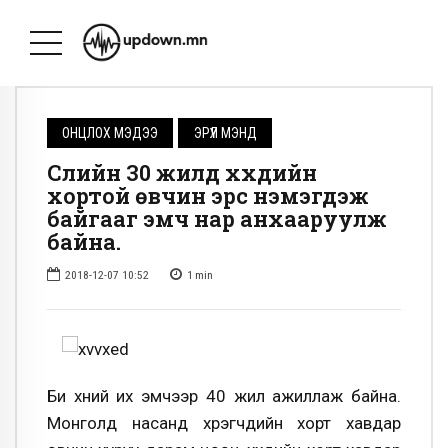
ОНЦЛОХ МЭДЭЭ
ЭРҮҮЛ МЭНД
Сүүлийн 30 жилд хүүхдийн
хортой өвчин эрс нэмэгдэж
байгааг эмч нар анхааруулж
байна.
2018-12-07 10:52
1
min
Би хүний их эмчээр 40 жил ажиллаж байна.
Монголд насанд хүрэгчдийн хорт хавдар