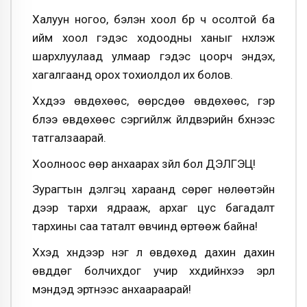
Халуун ногоо, бэлэн хоол бүүр ч осолтой ба
ийм хоол гэдэс ходоодны ханыг нүхлэж
шархлуулаад улмаар гэдэс цоорч эндэх,
хагалгаанд орох тохиолдол их болов.
Хүүхдээ өвдөхөөс, өөрсдөө өвдөхөөс, гэр
бүлээ өвдөхөөс сэргийлж үйлдвэрийн бүхнээс
татгалзаарай.
Хоолноос өөр анхаарах зүйл бол ДЭЛГЭЦ!
Зурагтын дэлгэц хараанд сөрөг нөлөөтэйн
дээр тархи ядрааж, архаг цус багадалт
тархины саа таталт өвчинд өртөөж байна!
Хүүхэд хүндээр нэг л өвдөхөд дахин дахин
өвддөг болчихдог учир хүүхдийнхээ эрүүл
мэндэд эртнээс анхаараарай!