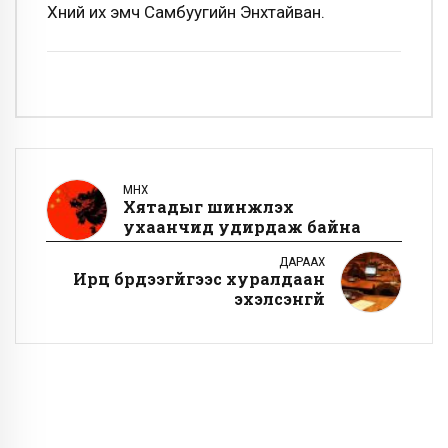
Хүний их эмч Самбуугийн Энхтайван.
ӨМНӨХ
Хятадыг шинжлэх
ухаанчид удирдаж байна
ДАРААХ
Ирц бүрдээгүйгээс хуралдаан
эхэлсэнгүй