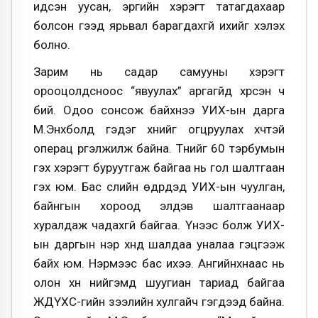
идсэн уусан, эрүүгийн хэрэгт татагдахаар
болсон гээд ярьвал барагдахгүй ихийг хэлэх
болно.
Зарим нь садар самууны хэрэгт
орооцолдсноос “явуулах” аргагүйд хүрсэн ч
бий. Одоо сонсож байхнээ УИХ-ын дарга
М.Энхболд гэдэг хүнийг огцруулах хүчтэй
операц үргэлжилж байна. Түүнийг 60 тэрбумын
гэх хэрэгт буруутгаж байгаа нь гол шалтгаан
гэх юм. Бас сүүлийн өдрүүдэд УИХ-ын чуулган,
байнгын хороод элдэв шалтгаанаар
хуралдаж чадахгүй байгаа. Үүнээс болж УИХ-
ын даргын нэр хүнд шалдаа уналаа гэцгээж
байх юм. Нэрмээс бас ихээ. Ангийнхнаас нь
олон хүн нийгэмд шуугиан тариад байгаа
ЖДҮХС-гийн зээлийн хулгайч гэгдээд байна.