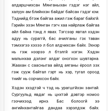
алдаршчихсан Мянганыхан гэдэг нэг айл,
халуун ам бүлийнхэн байдаг байсан гэдэг юм.
Тэднийд бүтэж байгаа ажил гэж бараг байхгүй.
Гэрийн эзэн Мянган гэгч хаа найрлаж байгаа
айл байна тэнд л явах. Тэгсээр явтал хэдэн
адуу нь сураггүй, бас ачилганы гэх таван
тэмээгээ хэзээ л бол алдчихсан байх. Эхнэр
нь гэж нээрээ л бүтэлгүй нэгэн. Хэдэн
малынхаа дэлэнг алдаг оногхон шувтарна.
Жаахан сүү саасныгаа айлд аяганы ёроол үзэх
гэж сууж байтал гэрт нь үхэр, тугал ороод
түүнийг нь сорчихсон байх.
Хэдэн хүүхэдтэй ч тэд нь урагшгүйхэн зантай.
Сургуульд явдаг нь цүнхтэй дэвтэр номоо
гээчихээд ирнэ. Бас болоогүй ээ
ангийнхантайгаа дандаа хэрэлдэж байх.