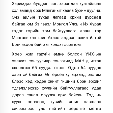
Заримдаа бусдын үзэг, харандаа хулгайлсан
хэл аманд орж Мянганыг хааяа бухимдуулна.
Энэ айлын тухай яагаад сүрхий дурсаад
байгаа юм бэ гэвэл Монгол Улсын Их Хурал
гэдэг төрийн том байгууллага маань тэр
Мянганыхан шиг бүтлээ алдсан ажил үйлтэй
болчихоод байгааг хэлэх гэсэн юм.
Хоёр жил гаруйн өмнө болсон УИХ-ын
ээлжит сонгуулиар сонгогчид МАН-д итгэл
хүлээлгэж 65 суудал өгсөн. Одоо 64 суудал
эзэнтэй байгаа. Өнгөрсөн хугацаанд энэ ам
бүлээс хэд хэдэн хүнийг гишүүний бүрэн эрхийг
түдгэлзүүлэхээр хуулийн байгууллагаас удаа
дараа санал оруулж ирж байсан. Тэд нь
хууль зөрчсөн, хувийн ашиг завшаан
хичээснээс улс нийтийн хөрөнгө мөнгө