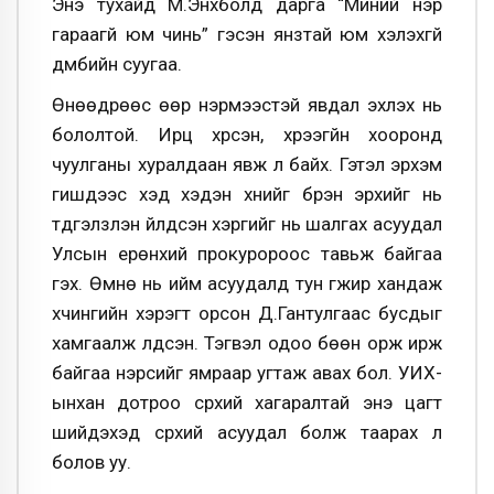
Энэ тухайд М.Энхболд дарга “Миний нэр
гараагүй юм чинь” гэсэн янзтай юм хэлэхгүй
дүмбийн суугаа.
Өнөөдрөөс өөр нэрмээстэй явдал эхлэх нь
бололтой. Ирц хүрсэн, хүрээгүйн хооронд
чуулганы хуралдаан явж л байх. Гэтэл эрхэм
гишүүдээс хэд хэдэн хүнийг бүрэн эрхийг нь
түдгэлзүүлэн үйлдсэн хэргийг нь шалгах асуудал
Улсын ерөнхий прокуророос тавьж байгаа
гэх. Өмнө нь ийм асуудалд тун гүжир хандаж
хүчингийн хэрэгт орсон Д.Гантулгаас бусдыг
хамгаалж үлдсэн. Тэгвэл одоо бөөн орж ирж
байгаа нэрсийг ямраар угтаж авах бол. УИХ-
ынхан дотроо сүрхий хагаралтай энэ цагт
шийдэхэд сүрхий асуудал болж таарах л
болов уу.