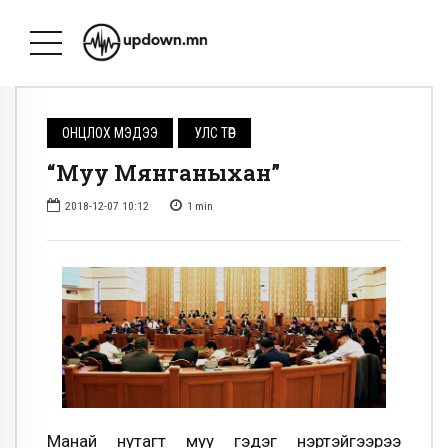
ОНЦЛОХ МЭДЭЭ
УЛС ТӨР
“Муу Мянганыхан”
2018-12-07 10:12
1
min
Манай нутагт муу гэдэг нэртэйгээрээ