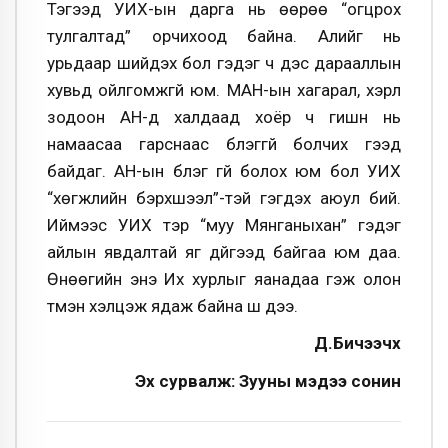
Тэгээд УИХ-ын дарга нь өөрөө “огцрох
тулгалтад” орчихоод байна. Алийг нь
урьдаар шийдэх бол гэдэг ч дэс дарааллын
хувьд ойлгомжгүй юм. МАН-ын хагарал, хэрүүл
зодоон АН-д халдаад хоёр ч гишүүн нь
намаасаа гарснаас бүлэггүй болчих гээд
байдаг. АН-ын бүлэг үгүй болох юм бол УИХ
“хөгжлийн бэрхшээл”-тэй гэгдэх аюул бий.
Иймээс УИХ тэр “муу Мянганыхан” гэдэг
айлын явдалтай яг дүйгээд байгаа юм даа.
Өнөөгийн энэ Их хурлыг яанадаа гэж олон
түмэн хэлцэж ядаж байна шүү дээ.
Д.Бичээчхүү
Эх сурвалж: Зууны мэдээ сонин