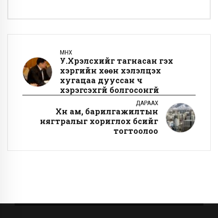
ӨМНӨХ
У.Хүрэлсүхийг тагнасан гэх
хэргийн хөөн хэлэлцэх
хугацаа дууссан ч
хэрэгсэхгүй болгосонгүй
ДАРААХ
Хүн ам, барилгажилтын
нягтралыг хориглох бүсийг
тогтоолоо