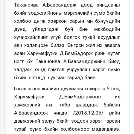
Таканоива А.Баасандорж доод зиндааны
бөхийг зоджээ Японы мэргэжлийн сүмо бөхийн
холбоо дөнгөж хоёрхон сарын өмнө бөхчүүдийн
дунд үйлдэгдэж буй бие махбодийн
хүчирхийллийг үгүй болгох тухай асуудлыг
авч хэлэлцсэн билээ. Өнгөрсөн жил их аварга
асан Харүмафүжи Д.Бямбадорж өөрийн нутаг
нэгт бөх Таканоива А.Баасандоржийн биед
халдаж хүнд гэмтэл учруулсан хэрэг сүмо
бөхийн ертөнцөд шуугиан тариад байв.
Гэтэл өнгөрсөн жилийн дуулианы хохирогч болж,
Харүмафүжи Д.Бямбадоржоос их
хэмжээний нөхөн төлбөр шаардаж байсан
А.Баасандорж өчигдөр /2018.12.05/ өөрийн
дэвжээний залуу бөхийг зодсон хэрэг гарсан
тухай сүмо бөхийн холбооноос мэдэгджээ.