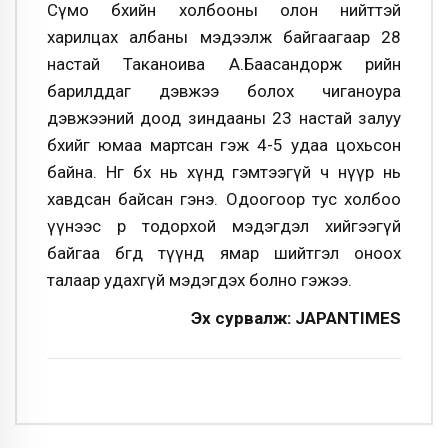
Сүмо бөхийн холбооны олон нийттэй
харилцах албаны мэдээлж байгаагаар 28
настай Таканоива А.Баасандорж өөрийн
барилддаг дэвжээ болох чиганоура
дэвжээний доод зиндааны 23 настай залуу
бөхийг юмаа мартсан гэж 4-5 удаа цохьсон
байна. Нөгөө бөх нь хүнд гэмтээгүй ч нүүр нь
хавдсан байсан гэнэ. Одоогоор тус холбоо
үүнээс өөр тодорхой мэдэгдэл хийгээгүй
байгаа бөгөөд түүнд ямар шийтгэл оноох
талаар удахгүй мэдэгдэх болно гэжээ.
Эх сурвалж: JAPANTIMES