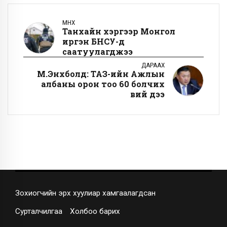
ӨМНӨХ
Танхайн хэргээр Монгол
иргэн БНСУ-д
саатуулагджээ
ДАРААХ
М.Энхболд: ТАЗ-ийн Ажлын
албаны орон тоо 60 болчих
вий дээ
Зохиогчийн эрх хуулиар хамгаалагдсан
Сурталчилгаа
Холбоо барих