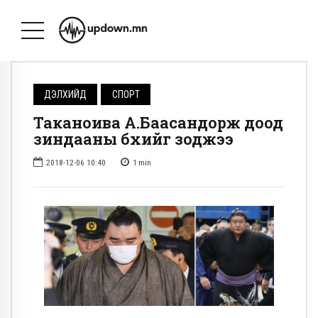
ДЭЛХИЙД
СПОРТ
Таканоива А.Баасандорж доод
зиндааны бөхийг зоджээ
2018-12-06 10:40
1
min