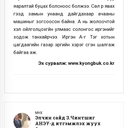
яаралтай буцах болсноос болжээ. Сөүл рүү явах
гээд замын унаанд дайгдахаар ачааны
машиныг зогсоосон байна. А нь жолоочтой
хэл ойлголцохгүйн улмаас солонгос иргэнийг
зодож танхайрчээ. Иргэн А-г Тэгү хотын
цагдаагийн газар эрүүгийн хэрэг үүсгэн шалгаж
байгаа аж.
Эх сурвалж: www.kyongbuk.co.kr
ӨМНӨХ
Элчин сайд З.Чинтүшиг
АНЭУ-д итгэмжлэх жуух