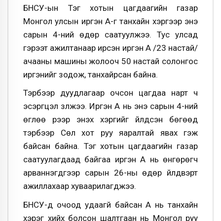
БНСУ-ын Тэгү хотын цагдаагийн газар
Монгол улсын иргэн А-г танхайн хэргээр энэ
сарын 4-ний өдөр саатуулжээ. Тус улсад
гэрээт ажилтанаар ирсэн иргэн А /23 настай/
ачааны машины жолооч 50 настай солонгос
иргэнийг зодож, танхайрсан байна.
Тэрбээр дуудлагаар очсон цагдаа нарт ч
эсэргүүцэл үзүүлжээ. Иргэн А нь энэ сарын 4-ний
өглөө үүрээр энэхүү хэргийг үйлдсэн бөгөөд
тэрбээр Сөүл хот руу яаралтай явах гэж
байсан байна. Тэгү хотын цагдаагийн газар
саатуулагдаад байгаа иргэн А нь өнгөрөгч
арваннэгдүгээр сарын 26-ны өдөр үйлдвэрт
ажиллахаар хуваарилагджээ.
БНСУ-д очоод удаагүй байсан А нь танхайн
хэрэг хийх болсон шалтгаан нь Монгол руу