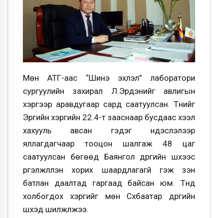
Мөн АТГ-аас “Шинэ эхлэл” лаборатори
сургуулийн захирал Л.Эрдэнийг авлигын
хэргээр аравдугаар сард саатуулсан. Түүнийг
Эрүүгийн хэргийн 22.4-т зааснаар бусдаас хээл
хахууль авсан гэдэг үндэслэлээр
яллагдагчаар тооцон шалгаж 48 цаг
саатуулсан бөгөөд Баянгол дүүргийн шүүхээс
үргэлжлүүлэн хорих шаардлагагүй гэж үзэн
батлан даалтад гаргаад байсан юм. Түүнд
холбогдох хэргийг мөн Сүхбаатар дүүргийн
шүүхэд шилжүүлжээ.