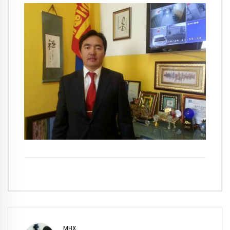
ӨМНӨХ