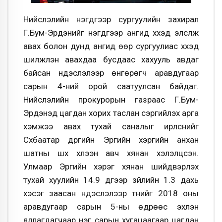
Нийслэлийн нэгдүгээр сургуулийн захирал
Г.Бум-Эрдэнийг нэгдүгээр ангид хүүхэд элсүүлж
авах болон дунд ангид өөр сургуулиас хүүхэд
шилжүүлэн авахдаа бусдаас хахууль авдаг
байсан үндэслэлээр өнгөрөгч аравдугаар
сарын 4-ний орой саатуулсан байдаг.
Нийслэлийн прокурорын газраас Г.Бум-
Эрдэнэд цагдан хорих таслан сэргийлэх арга
хэмжээ авах тухай саналыг ирүүлснийг
Сүхбаатар дүүргийн Эрүүгийн хэргийн анхан
шатны шүүх хүлээн авч хянан хэлэлцсэн.
Улмаар Эрүүгийн хэрэг хянан шийдвэрлэх
тухай хуулийн 14.9 дүгээр зүйлийн 1.3 дахь
хэсэг заасан үндэслэлээр түүнийг 2018 оны
аравдугаар сарын 5-ны өдрөөс эхлэн
яллагдагчаар нэг сарын хугацаагаар цагдан