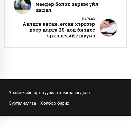
Өнөөдөр болох зарим үйл
явдал
ДАРААХ
Авлига авсан, өгсөн хэргээр
хоёр дарга 20-иод бизнес
эрхлэгчийг шүүнэ
Зохиогчийн эрх хуулиар хамгаалагдсан
Сурталчилгаа
Холбоо барих