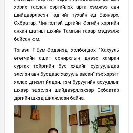
хорих таслан сэргийлэх арга хэмжээ авч
шийдвэрлэсэн гэдгийг тухайн үед Баянзүрх,
Сүхбаатар, Чингэлтэй дүүргийн Эрүүгийн хэргийн
анхан шатны шүүхийн Тамгын газар мэдээлж
байсан юм.
Тэгвэл Г.Бум-Эрдэнэд холбогдох “Хахууль
өгөгчийн ашиг сонирхлын үүднээс хамран
сургах тойргийн бус хүүхдийг сургуульдаа
элсүүлэн авч бусдаас хахууль авсан” гэх хэрэгт
яллах дүгнэлт үйлдэн, гэм буруугийн асуудлыг
шүүхээр эцэслэн шийдвэрлүүлэхээр Сүхбаатар
дүүргийн шүүхэд шилжүүлсэн байна.