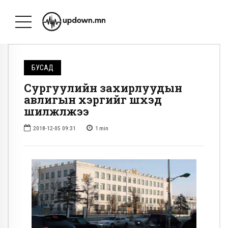
БУСАД
Сургуулийн захирлуудын
авлигын хэргийг шүүхэд
шилжүүлжээ
2018-12-05 09:31
1
min