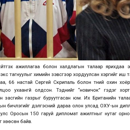
үйтгэх ажиллагаа болон халдлагын талаар ярихдаа 
экс тагнуулыг химийн зэвсгээр хордуулсан хэргийг иш т
аа, 66 настай Сергей Скрипаль болон түүний охин хо
цоо ухаангүй олдсон. Тэднийг “новичок” гэдэг хор
 засгийн газрыг буруутгасан юм. Их Британийн талаас
ын бичлэгийг дэлгэсний дараа олон улсад ОХУ-ын дип
 улс Оросын 150 гаруй дипломат ажилтныг нутаг орн
 хөөсөн байв.