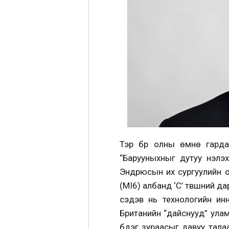
Тэр бүр олны өмнө гарда
“Барууныхныг дутуу үнэлэ
Эндрюсын их сургуулийн о
(MI6) албанд ‘C’ түвшний д
сэдэв нь технологийн ин
Британийн “дайснууд” улам
бүдэг зураасыг давуу тала