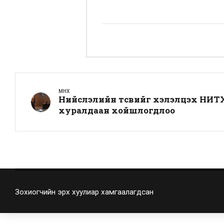
ӨМНӨХ
Нийслэлийн төсвийг хэлэлцэх НИТ
хуралдаан хойшлогдлоо
Зохиогчийн эрх хуулиар хамгаалагдсан