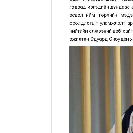
гадаад иргэдийн дундаас ө
эсвэл ийм төрлийн мэдэ
оролдлогыг уламжлалт арг
нийтийн сүлжээний вэб сай
ажилтан Эдуард Сноуден хэ