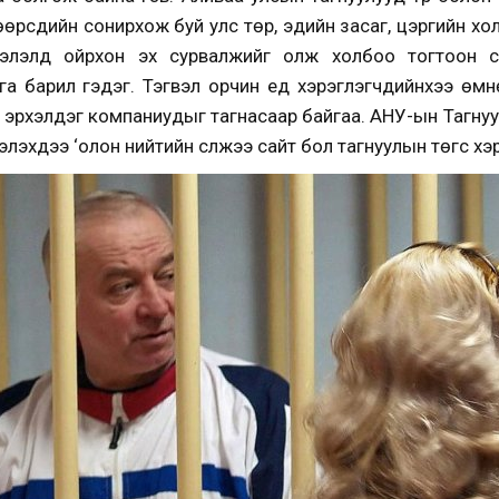
өрсдийн сонирхож буй улс төр, эдийн засаг, цэргийн х
элэлд ойрхон эх сурвалжийг олж холбоо тогтоон су
а барил гэдэг. Тэгвэл орчин үед хэрэглэгчдийнхээ өмнө
т эрхэлдэг компаниудыг тагнасаар байгаа. АНУ-ын Тагнуу
лэхдээ ‘олон нийтийн сүлжээ сайт бол тагнуулын төгс хэ