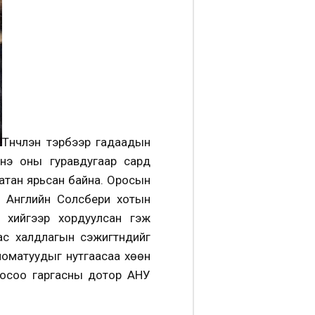
Түүнчлэн тэрбээр гадаадын
энэ оны гуравдугаар сард
атан ярьсан байна. Оросын
ёр Английн Солсбери хотын
т хийгээр хордуулсан гэж
 халдлагын сэжигтнүүдийг
ломатуудыг нутгаасаа хөөн
оосоо гаргасны дотор АНУ