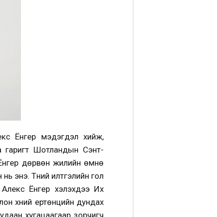
екс Ёнгер мэдэгдэл хийж,
аа гаригт Шотландын Сэнт-
 Ёнгер дөрвөн жилийн өмнө
ь энэ. Түүний илтгэлийн гол
 Алекс Ёнгер хэлэхдээ Их
лон хүний ертөнцийн дундах
 удаан хугацаагаар зорчигч