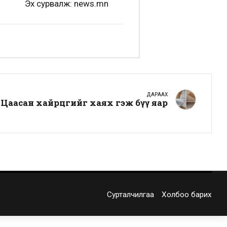
Эх сурвалж: news.mn
ДАРААХ
Цаасан хайрцгийг хаях гэж бүү яар
Сурталчилгаа
Холбоо барих