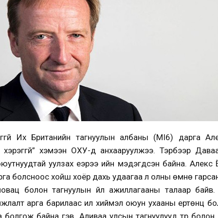
ггүй Их Британийн тагнуулын албаны (MI6) дарга Ал
х хэрэггүй” хэмээн ОХУ-д анхааруулжээ. Тэрбээр Дав
юутнуудтай уулзах үеэрээ ийн мэдэгдсэн байна. Алекс
арга болсноос хойш хоёр дахь удаагаа л олны өмнө гарсан н
новац болон тагнуулын үйл ажиллагааны талаар байв.
жлалт арга барилаас илүү хиймэл оюун ухааны ертөнц бо
а болгож байна гэв. Аливаа улсын тагнуулууд түр болон