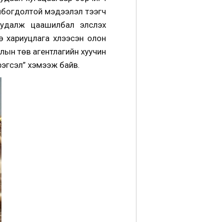
олбогдолтой мэдээлэл тээгч
далж цаашилбал элсүүлэх
 хариуцлага хүлээсэн олон
лын төв агентлагийн хуучин
рэгсэл” хэмээж байв.