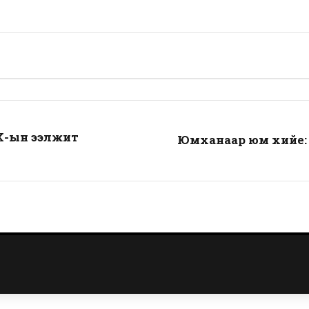
Х-ын ээлжит
Юмханаар юм хийе: 