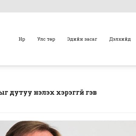
Нүүр
Улс төр
Эдийн засаг
Дэлхийд
 дутуу үнэлэх хэрэггүй гэв