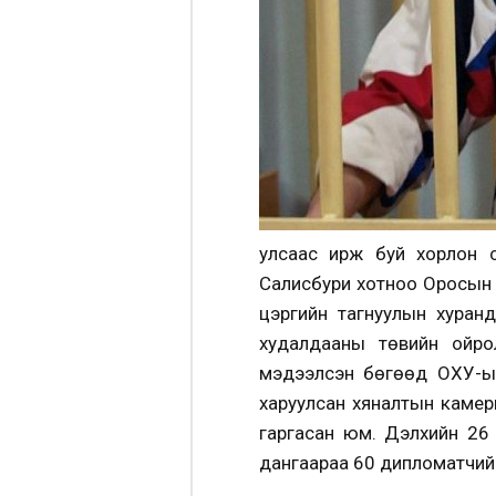
улсаас ирж буй хорлон с
Салисбури хотноо Оросын 
цэргийн тагнуулын хуранд
худалдааны төвийн ойрол
мэдээлсэн бөгөөд ОХУ-ын
харуулсан хяналтын камер
гаргасан юм. Дэлхийн 26
дангаараа 60 дипломатчийг