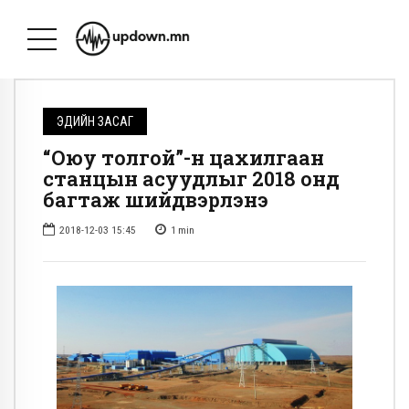
ЭДИЙН ЗАСАГ
“Оюу толгой”-н цахилгаан
станцын асуудлыг 2018 онд
багтаж шийдвэрлэнэ
2018-12-03 15:45
1
min