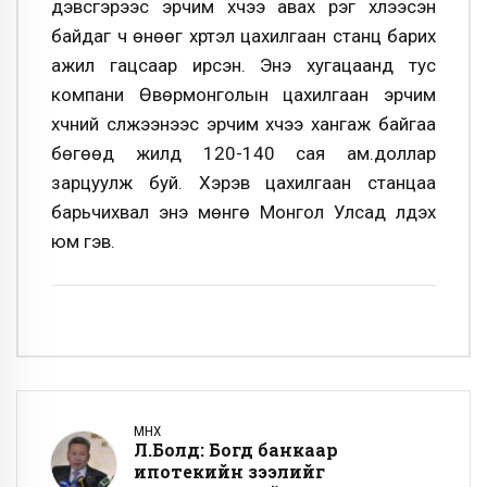
дэвсгэрээс эрчим хүчээ авах үүрэг хүлээсэн
байдаг ч өнөөг хүртэл цахилгаан станц барих
ажил гацсаар ирсэн. Энэ хугацаанд тус
компани Өвөрмонголын цахилгаан эрчим
хүчний сүлжээнээс эрчим хүчээ хангаж байгаа
бөгөөд жилд 120-140 сая ам.доллар
зарцуулж буй. Хэрэв цахилгаан станцаа
барьчихвал энэ мөнгө Монгол Улсад үлдэх
юм гэв.
ӨМНӨХ
Л.Болд: Богд банкаар
ипотекийн зээлийг