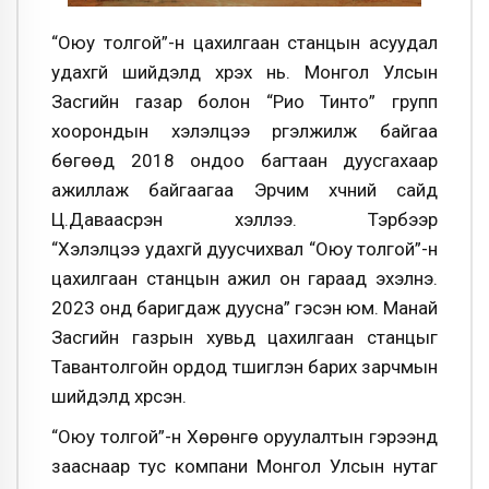
“Оюу толгой”-н цахилгаан станцын асуудал
удахгүй шийдэлд хүрэх нь. Монгол Улсын
Засгийн газар болон “Рио Тинто” групп
хоорондын хэлэлцээ үргэлжилж байгаа
бөгөөд 2018 ондоо багтаан дуусгахаар
ажиллаж байгаагаа Эрчим хүчний сайд
Ц.Даваасүрэн хэллээ. Тэрбээр
“
Хэлэлцээ удахгүй дуусчихвал “Оюу толгой”-н
цахилгаан станцын ажил он гараад эхэлнэ.
2023 онд баригдаж дуусна
” гэсэн юм. Манай
Засгийн газрын хувьд цахилгаан станцыг
Тавантолгойн ордод түшиглэн барих зарчмын
шийдэлд хүрсэн.
“Оюу толгой”-н Хөрөнгө оруулалтын гэрээнд
зааснаар тус компани Монгол Улсын нутаг