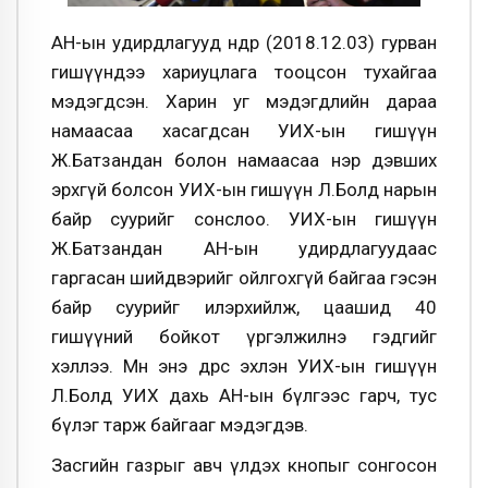
АН-ын удирдлагууд өнөөдөр (2018.12.03) гурван
гишүүндээ хариуцлага тооцсон тухайгаа
мэдэгдсэн. Харин уг мэдэгдлийн дараа
намаасаа хасагдсан УИХ-ын гишүүн
Ж.Батзандан болон намаасаа нэр дэвших
эрхгүй болсон УИХ-ын гишүүн Л.Болд нарын
байр суурийг сонслоо. УИХ-ын гишүүн
Ж.Батзандан АН-ын удирдлагуудаас
гаргасан шийдвэрийг ойлгохгүй байгаа гэсэн
байр суурийг илэрхийлж, цаашид 40
гишүүний бойкот үргэлжилнэ гэдгийг
хэллээ. Мөн энэ өдрөөс эхлэн УИХ-ын гишүүн
Л.Болд УИХ дахь АН-ын бүлгээс гарч, тус
бүлэг тарж байгааг мэдэгдэв.
Засгийн газрыг авч үлдэх кнопыг сонгосон