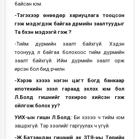
байсан юм.
-Тэгэхээр өнөөдөр хариуцлага тооцсон
гэж мэдэгдэж байгаа дүрмийн заалтуудыг
Та бүхэн мэдээгүй гэж үү?
-Тийм дүрмийн заалт байхгүй. Хэдэн
тоонууд л байгаа болохоос тийм дүрмийн
заалт байхгүй. Ийм дүрмийн заалт орж
ирсэн бол бид өөрчилнө.
-Хэрэв хэзээ нэгэн цагт Богд банкаар
ипотекийн зээл гараад эхлэх юм бол
Л.Болд гишүүнийг тохироо хийсэн гэж
ойлгож болох уу?
УИХ-ын гишүүн Л.Болд:
Би хэзээ ч тийм юм
зөвшөөрөхгүй. Тэр зээлийг гаргуулах ч үгүй.
-Ж.Батзандан гишүүний ах ЗТЯ-ны Төрийн