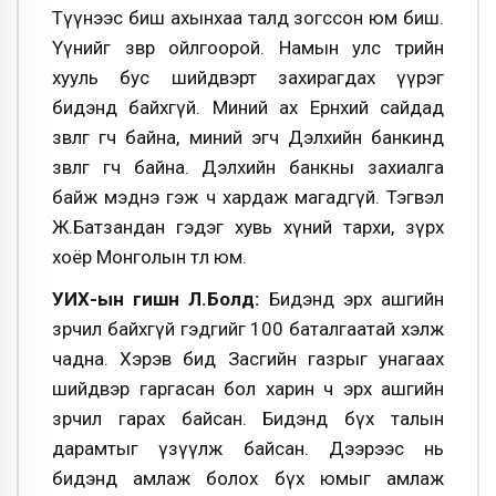
Түүнээс биш ахынхаа талд зогссон юм биш.
Үүнийг зөвөөр ойлгоорой. Намын улс төрийн
хууль бус шийдвэрт захирагдах үүрэг
бидэнд байхгүй. Миний ах Ерөнхий сайдад
зөвлөгөө өгч байна, миний эгч Дэлхийн банкинд
зөвлөгөө өгч байна. Дэлхийн банкны захиалга
байж мэднэ гэж ч хардаж магадгүй. Тэгвэл
Ж.Батзандан гэдэг хувь хүний тархи, зүрх
хоёр Монголын төлөө юм.
УИХ-ын гишүүн Л.Болд:
Бидэнд эрх ашгийн
зөрчил байхгүй гэдгийг 100 баталгаатай хэлж
чадна. Хэрэв бид Засгийн газрыг унагаах
шийдвэр гаргасан бол харин ч эрх ашгийн
зөрчил гарах байсан. Бидэнд бүх талын
дарамтыг үзүүлж байсан. Дээрээс нь
бидэнд амлаж болох бүх юмыг амлаж