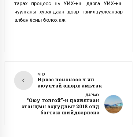
тарах процесс нь УИХ-ын дарга УИХ-ын
чуулганы хуралдаан дээр танилцуулсанаар
албан ёсны болох аж.
ӨМНӨХ
Ирвэс чононоос ч илүү
аюултай өшөрхүү амьтан
ДАРААХ
“Оюу толгой”-н цахилгаан
станцын асуудлыг 2018 онд
багтаж шийдвэрлэнэ