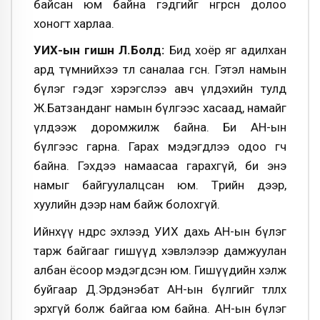
байсан юм байна гэдгийг өнгөрсөн долоо
хоногт харлаа.
УИХ-ын гишүүн Л.Болд:
Бид хоёр яг адилхан
ард түмнийхээ төлөө саналаа өгсөн. Гэтэл намын
бүлэг гэдэг хэрэгслээ авч үлдэхийн тулд
Ж.Батзанданг намын бүлгээс хасаад, намайг
үлдээж доромжилж байна. Би АН-ын
бүлгээс гарна. Гарах мэдэгдлээ одоо өгч
байна. Гэхдээ намаасаа гарахгүй, би энэ
намыг байгуулалцсан юм. Төрийн дээр,
хуулийн дээр нам байж болохгүй.
Ийнхүү өнөөдрөөс эхлээд УИХ дахь АН-ын бүлэг
тарж байгааг гишүүд хэвлэлээр дамжуулан
албан ёсоор мэдэгдсэн юм. Гишүүдийн хэлж
буйгаар Д.Эрдэнэбат АН-ын бүлгийг төлөөлөх
эрхгүй болж байгаа юм байна. АН-ын бүлэг