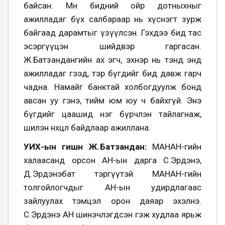
байсан. Мөн бидний ойр дотныхныг
ажилладаг бүх салбараар нь хүснэгт зурж
байгаад дарамтыг үзүүлсэн. Гэхдээ бид тас
эсэргүүцэн шийдвэр гаргасан.
Ж.Батзандангийн ах эгч, эхнэр нь тэнд энд
ажилладаг гээд, тэр бүгдийг бид давж гарч
чадна. Намайг банктай холбогдуулж бонд
авсан уу гэнэ, тийм юм юу ч байхгүй. Энэ
бүгдийг цаашид нэг бүрчлэн тайлагнаж,
шилэн нөхцөл байдлаар ажиллана.
УИХ-ын гишүүн Ж.Батзандан:
МАНАН-гийн
халаасанд орсон АН-ын дарга С.Эрдэнэ,
Д.Эрдэнэбат тэргүүтэй МАНАН-гийн
толгойлогчдыг АН-ын удирдлагаас
зайлуулах тэмцэл орон даяар эхэлнэ.
С.Эрдэнэ АН шинэчлэгдсэн гэж худлаа ярьж