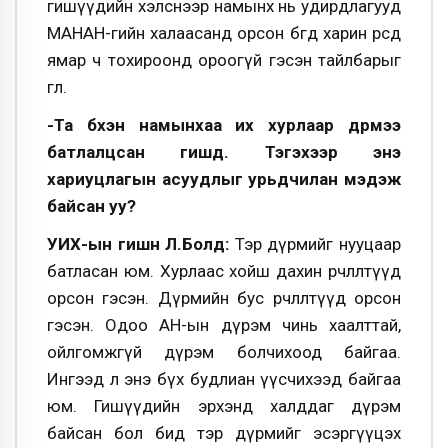
гишүүдийн хэлснээр намынх нь удирдлагууд
МАНАН-гийн халаасанд орсон бөгөөд харин өөрсдөө
ямар ч тохироонд ороогүй гэсэн тайлбарыг
өглөө.
-Та бүхэн намынхаа их хурлаар дүрмээ
батлалцсан гишүүд. Тэгэхээр энэ
хариуцлагын асуудлыг урьдчилан мэдэж
байсан уу?
УИХ-ын гишүүн Л.Болд:
Тэр дүрмийг нууцаар
батласан юм. Хурлаас хойш дахин өөрчлөлтүүд
орсон гэсэн. Дүрмийн бус өөрчлөлтүүд орсон
гэсэн. Одоо АН-ын дүрэм чинь хаалттай,
ойлгомжгүй дүрэм болчихоод байгаа.
Ингээд л энэ бүх будлиан үүсчихээд байгаа
юм. Гишүүдийн эрхэнд халддаг дүрэм
байсан бол бид тэр дүрмийг эсэргүүцэх