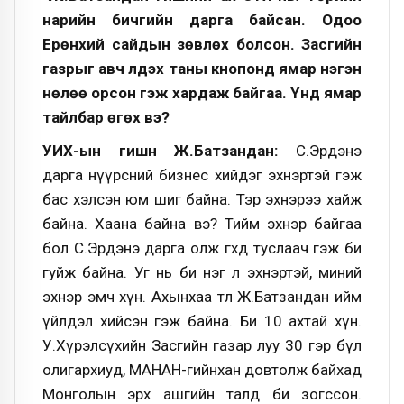
нарийн бичгийн дарга байсан. Одоо
Ерөнхий сайдын зөвлөх болсон. Засгийн
газрыг авч үлдэх таны кнопонд ямар нэгэн
нөлөө орсон гэж хардаж байгаа. Үүнд ямар
тайлбар өгөх вэ?
УИХ-ын гишүүн Ж.Батзандан:
С.Эрдэнэ
дарга нүүрсний бизнес хийдэг эхнэртэй гэж
бас хэлсэн юм шиг байна. Тэр эхнэрээ хайж
байна. Хаана байна вэ? Тийм эхнэр байгаа
бол С.Эрдэнэ дарга олж өгөхөд туслаач гэж би
гуйж байна. Уг нь би нэг л эхнэртэй, миний
эхнэр эмч хүн. Ахынхаа төлөө Ж.Батзандан ийм
үйлдэл хийсэн гэж байна. Би 10 ахтай хүн.
У.Хүрэлсүхийн Засгийн газар луу 30 гэр бүл
олигархиуд, МАНАН-гийнхан довтолж байхад
Монголын эрх ашгийн талд би зогссон.