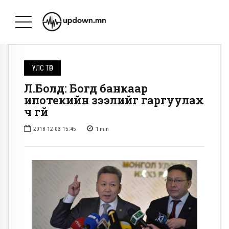
УЛС ТӨР
Л.Болд: Богд банкаар
ипотекийн зээлийг гаргуулах
ч үгүй
2018-12-03 15:45
1
min