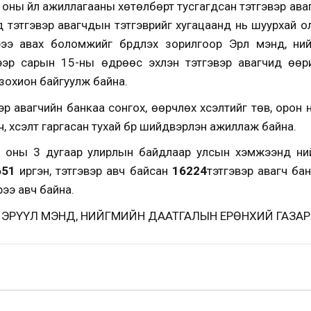
ны үйл ажиллагааны хөтөлбөрт тусгагдсан тэтгэвэр авагч
д тэтгэвэр авагчдын тэтгэврийг хугацаанд нь шуурхай ол
ээ авах боломжийг бүрдүүлэх зорилгоор Эрүүл мэнд, н
ээр сарын 15-ны өдрөөс эхлэн тэтгэвэр авагчид өөр
 зохион байгуулж байна.
вэр авагчийн банкаа сонгох, өөрчлөх хүсэлтийг төв, орон н
вч, хүсэлт гаргасан тухай бүр шийдвэрлэн ажиллаж байна.
7 оны 3 дугаар улирлын байдлаар улсын хэмжээнд н
651
иргэн, тэтгэвэр авч байсан
16224
тэтгэвэр авагч бан
ээ авч байна.
ЭРҮҮЛ МЭНД, НИЙГМИЙН ДААТГАЛЫН ЕРӨНХИЙ ГАЗАР