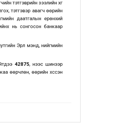
ийн тэтгэврийн зээлийн хүүг
гох, тэтгэвэр авагч өөрийн
ийгмийн даатгалын ерөнхий
ийнх нь сонгосон банкаар
утгийн Эрүүл мэнд, нийгмийн
ийтдээ
42875
, үүнээс шинээр
каа өөрчлөн, өөрийн хүссэн