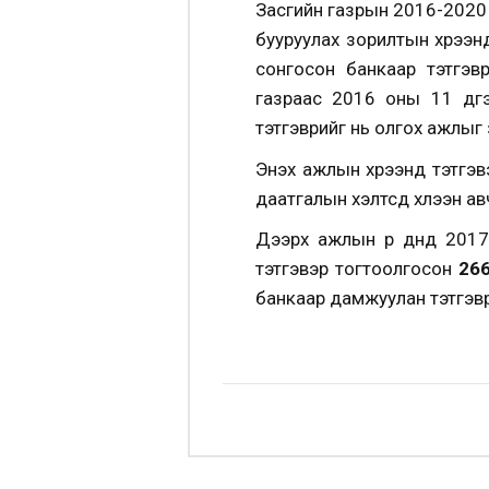
Засгийн газрын 2016-2020 о
бууруулах зорилтын хүрээн
сонгосон банкаар тэтгэвр
газраас 2016 оны 11 дүг
тэтгэврийг нь олгох ажлыг
Энэхүү ажлын хүрээнд тэтгэ
даатгалын хэлтсүүд хүлээн а
Дээрх ажлын үр дүнд 201
тэтгэвэр тогтоолгосон
26
банкаар дамжуулан тэтгэвр