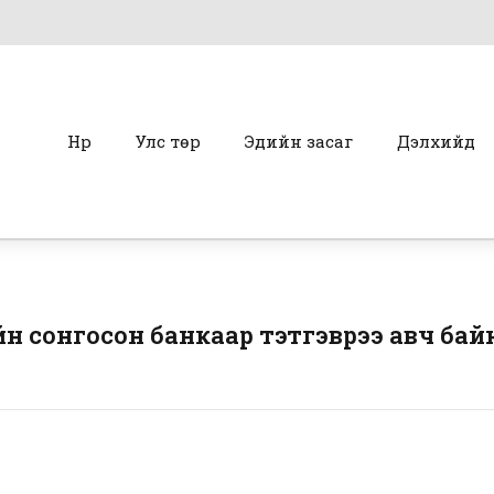
Нүүр
Улс төр
Эдийн засаг
Дэлхийд
ийн сонгосон банкаар тэтгэврээ авч бай