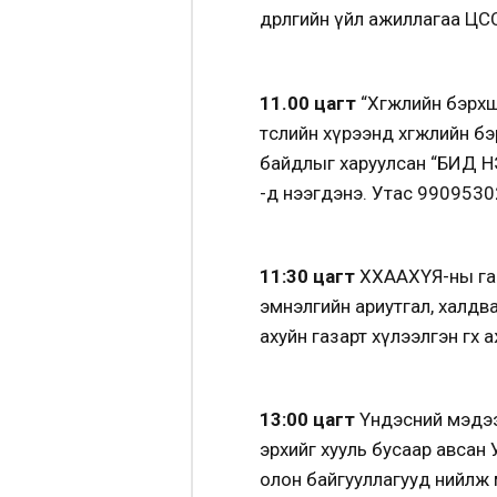
өдөрлөгийн үйл ажиллагаа ЦС
11.00 цагт
“Хөгжлийн бэрх
төслийн хүрээнд хөгжлийн бэ
байдлыг харуулсан “БИД Н
-д нээгдэнэ. Утас 9909530
11:30 цагт
ХХААХҮЯ-ны гада
эмнэлгийн ариутгал, халдв
ахуйн газарт хүлээлгэн өгө
13:00 цагт
Үндэсний мэдээл
эрхийг хууль бусаар авсан 
олон байгууллагууд нийлж 