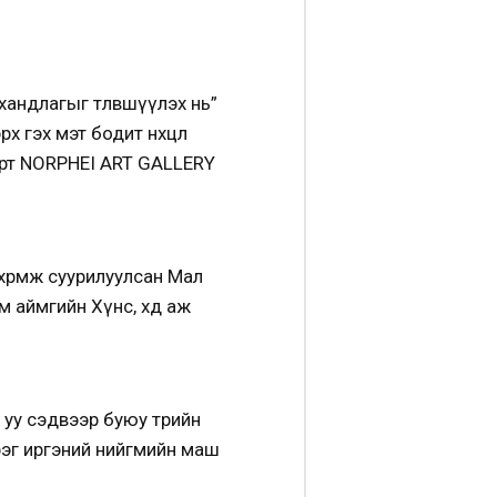
андлагыг төлөвшүүлэх нь”
х гэх мэт бодит нөхцөл
арт NORPHEI ART GALLERY
өрөмж суурилуулсан Мал
ймгийн Хүнс, хөдөө аж
уу сэдвээр буюу төрийн
эрэг иргэний нийгмийн маш