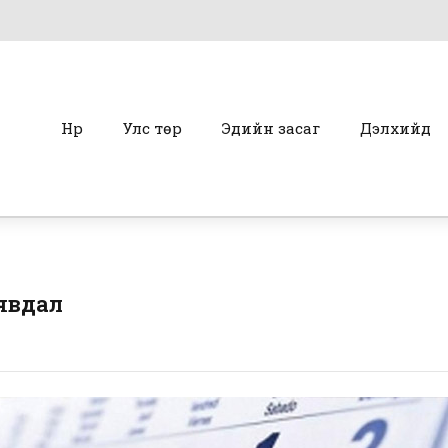
Нүүр
Улс төр
Эдийн засаг
Дэлхийд
 явдал