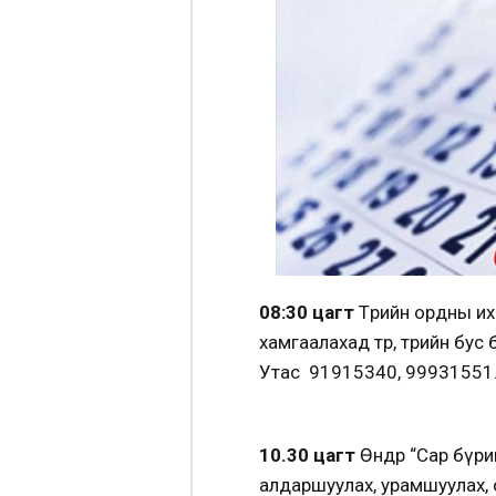
08:30 цагт
Төрийн ордны их
хамгаалахад төр, төрийн бу
Утас 91915340, 99931551
10.30 цагт
Өнөөдөр “Сар бүр
алдаршуулах, урамшуулах, 