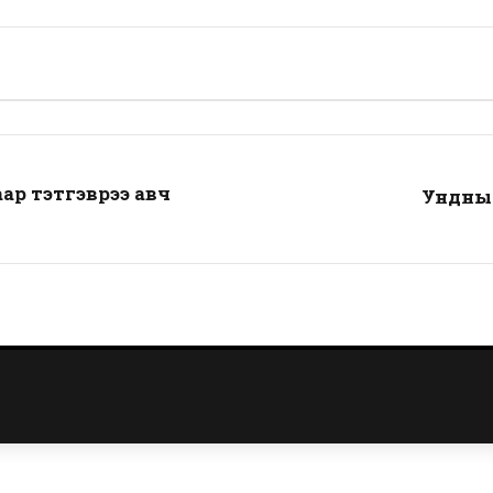
аар тэтгэврээ авч
Ундны 