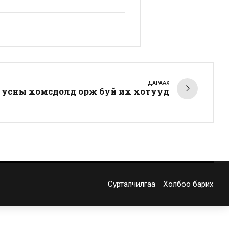
ДАРААХ
усны хомсдолд орж буй их хотууд
Сурталчилгаа
Холбоо барих