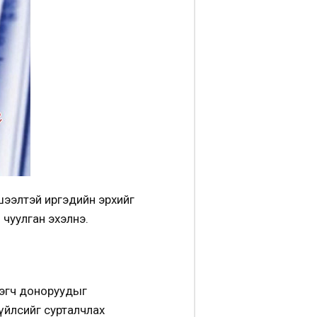
шээлтэй иргэдийн эрхийг
 чуулган эхэлнэ.
глэгч доноруудыг
үйлсийг сурталчлах