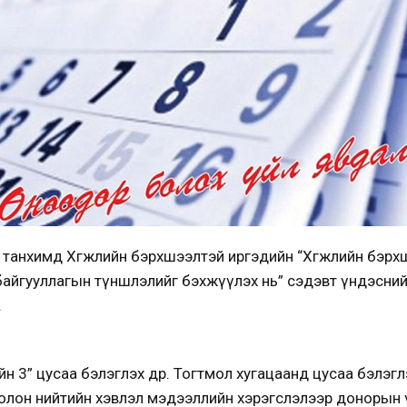
 танхимд Хөгжлийн бэрхшээлтэй иргэдийн “Хөгжлийн бэрх
с байгууллагын түншлэлийг бэхжүүлэх нь” сэдэвт үндэсний
.
ийн 3” цусаа бэлэглэх өдөр. Тогтмол хугацаанд цусаа бэлэ
олон нийтийн хэвлэл мэдээллийн хэрэгслэлээр донорын 