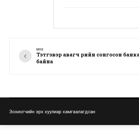
ӨМНӨХ
Тэтгэвэр авагч өөрийн сонгосон банк
байна
Зохиогчийн эрх хуулиар хамгаалагдсан