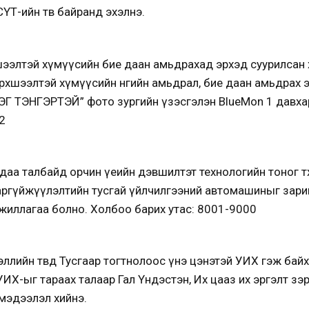
СҮТ-ийн төв байранд эхэлнэ.
шээлтэй хүмүүсийн бие даан амьдрахад эрхэд суурилсан х
рхшээлтэй хүмүүсийн өнөөгийн амьдрал, бие даан амьдрах эр
ЭГ ТЭНГЭРТЭЙ” фото зургийн үзэсгэлэн BlueMon 1 давх
2
а талбайд орчин үеийн дэвшилтэт технологийн тоног төхө
аргүйжүүлэлтийн тусгай үйлчилгээний автомашиныг зарим а
х ажиллагаа болно. Холбоо барих утас: 8001-9000
лийн төвд Тусгаар тогтнолоос үнэ цэнэтэй УИХ гэж байх 
УИХ-ыг тараах талаар Гал Үндэстэн, Их цааз их эргэлт з
мэдээлэл хийнэ.