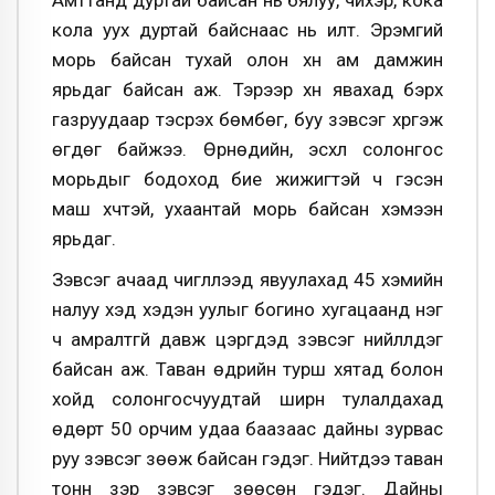
кола уух дуртай байснаас нь илт. Эрэмгий
морь байсан тухай олон хүн ам дамжин
ярьдаг байсан аж. Тэрээр хүн явахад бэрх
газруудаар тэсрэх бөмбөг, буу зэвсэг хүргэж
өгдөг байжээ. Өрнөдийн, эсхүл солонгос
морьдыг бодоход бие жижигтэй ч гэсэн
маш хүчтэй, ухаантай морь байсан хэмээн
ярьдаг.
Зэвсэг ачаад чиглүүлээд явуулахад 45 хэмийн
налуу хэд хэдэн уулыг богино хугацаанд нэг
ч амралтгүй давж цэргүүдэд зэвсэг нийлүүлдэг
байсан аж. Таван өдрийн турш хятад болон
хойд солонгосчуудтай ширүүн тулалдахад
өдөрт 50 орчим удаа баазаас дайны зурвас
руу зэвсэг зөөж байсан гэдэг. Нийтдээ таван
тонн зэр зэвсэг зөөсөн гэдэг. Дайны