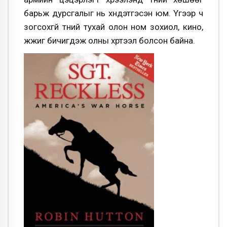
барьж дурсгалыг нь хүндэтгэсэн юм. Үүгээр ч
зогсохгүй түүний тухай олон ном зохиол, кино,
жүжиг бичигдэж олны хүртээл болсон байна.