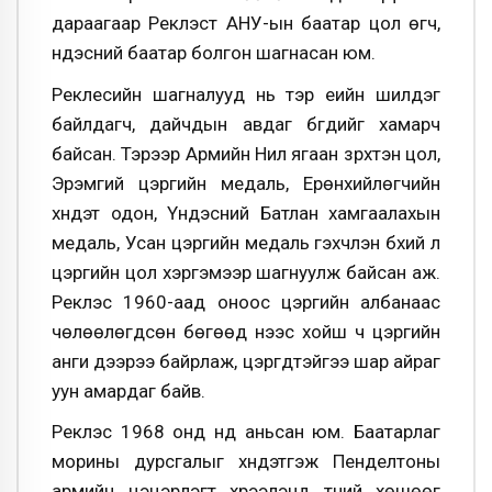
дараагаар Реклэст АНУ-ын баатар цол өгч,
үндэсний баатар болгон шагнасан юм.
Реклесийн шагналууд нь тэр үеийн шилдэг
байлдагч, дайчдын авдаг бүгдийг хамарч
байсан. Тэрээр Армийн Нил ягаан зүрхтэн цол,
Эрэмгий цэргийн медаль, Ерөнхийлөгчийн
хүндэт одон, Үндэсний Батлан хамгаалахын
медаль, Усан цэргийн медаль гэхчлэн бүхий л
цэргийн цол хэргэмээр шагнуулж байсан аж.
Реклэс 1960-аад оноос цэргийн албанаас
чөлөөлөгдсөн бөгөөд үүнээс хойш ч цэргийн
анги дээрээ байрлаж, цэргүүдтэйгээ шар айраг
уун амардаг байв.
Реклэс 1968 онд нүд аньсан юм. Баатарлаг
морины дурсгалыг хүндэтгэж Пенделтоны
армийн цэцэрлэгт хүрээлэнд түүний хөшөөг