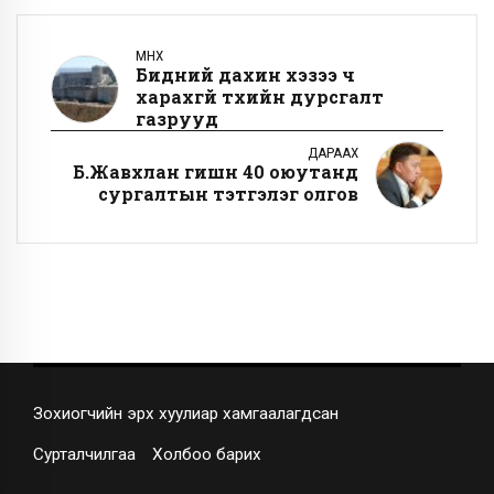
ӨМНӨХ
Бидний дахин хэзээ ч
харахгүй түүхийн дурсгалт
газрууд
ДАРААХ
Б.Жавхлан гишүүн 40 оюутанд
сургалтын тэтгэлэг олгов
Зохиогчийн эрх хуулиар хамгаалагдсан
Сурталчилгаа
Холбоо барих