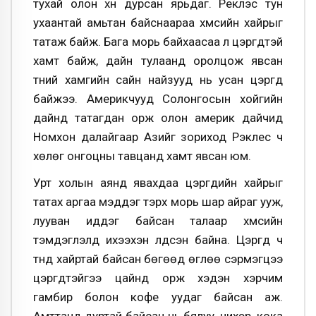
тухай олон хүн дурсан ярьдаг. Реклэс тун
ухаантай амьтан байснаараа хүмүүсийн хайрыг
татаж байж. Бага морь байхаасаа л цэргүүдтэй
хамт байж, дайн тулаанд оролцож явсан
түүний хамгийн сайн найзууд нь усан цэргүүд
байжээ. Америкчууд Солонгосын хойгийн
дайнд татагдан орж олон америк дайчид
Номхон далайгаар Азийг зориход Рэклес ч
хөлөг онгоцны тавцанд хамт явсан юм.
Урт холын аянд явахдаа цэргүүдийн хайрыг
татах аргаа мэддэг тэрхүү морь шар айраг ууж,
лууван иддэг байсан талаар хүмүүсийн
тэмдэглэлд ихээхэн үлдсэн байна. Цэргүүд ч
түүнд хайртай байсан бөгөөд өглөө сэрмэгцээ
цэргүүдтэйгээ цайнд орж хэдэн хэрчим
гамбир болон кофе уудаг байсан аж.
Амттанд дуртай байсан нь бялуу, чихэр, кока