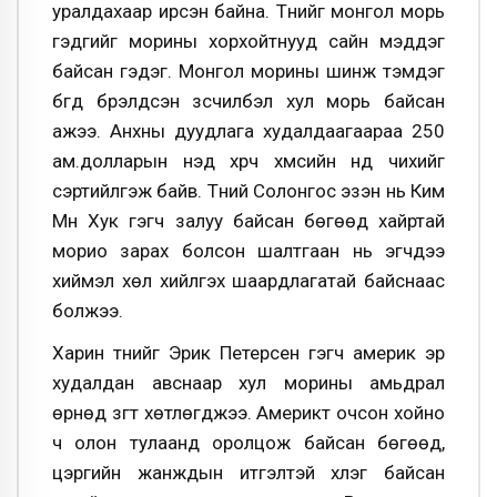
уралдахаар ирсэн байна. Түүнийг монгол морь
гэдгийг морины хорхойтнууд сайн мэддэг
байсан гэдэг. Монгол морины шинж тэмдэг
бүгд бүрэлдсэн зүсчилбэл хул морь байсан
ажээ. Анхны дуудлага худалдаагаараа 250
ам.долларын үнэд хүрч хүмүүсийн нүд чихийг
сэртийлгэж байв. Түүний Солонгос эзэн нь Ким
Мүн Хук гэгч залуу байсан бөгөөд хайртай
морио зарах болсон шалтгаан нь эгчдээ
хиймэл хөл хийлгэх шаардлагатай байснаас
болжээ.
Харин түүнийг Эрик Петерсен гэгч америк эр
худалдан авснаар хул морины амьдрал
өрнөд зүгт хөтлөгджээ. Америкт очсон хойно
ч олон тулаанд оролцож байсан бөгөөд,
цэргийн жанждын итгэлтэй хүлэг байсан