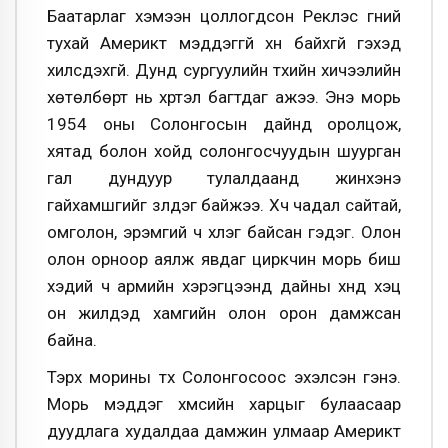
Баатарлаг хэмээн цоллогдсон Реклэс гүүний
тухай Америкт мэддэггүй хүн байхгүй гэхэд
хилсдэхгүй. Дунд сургуулийн түүхийн хичээлийн
хөтөлбөрт нь хүртэл багтдаг ажээ. Энэ морь
1954 оны Солонгосын дайнд оролцож,
хятад болон хойд солонгосчуудын шуурган
гал дундуур тулалдаанд жинхэнэ
гайхамшгийг үзүүлдэг байжээ. Хүч чадал сайтай,
омголон, эрэмгий ч хүлэг байсан гэдэг. Олон
олон орноор аялж явдаг циркчин морь биш
хэдий ч армийн хэрэгцээнд дайны хүнд хэцүү
он жилүүдэд хамгийн олон орон дамжсан
байна.
Тэрхүү морины түүх Солонгосоос эхэлсэн гэнэ.
Морь мэддэг хүмүүсийн харцыг булаасаар
дуудлага худалдаа дамжин улмаар Америкт