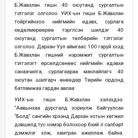
Б.Жавхлан гишүүн 40 оюутанд сургалтын
тэтгэлэг олголоо УИХ-ын гишүүн Б.Жавхлан
тойргийнхоо нийгмийн идэвх, сурлага
хөдөлмөрөөрөө тэргүүлсэн шилдэг 40
оюутанд сургалтын төлбөрийн тэтгэлэг
олголоо. Дархан-Уул аймгаас 100 гаруй хүүхэд
Б.Жавхлан гишүүний нэрэмжит сургалтын
тэтгэлэгт өрсөлдсөнөөс нийгмийн идэвхи
санаачилга, сурлагаараа манлайлагч 40
оюутан шалгарч өнөөдөр Төрийн ордонд
батламжаа гардан авлаа.
УИХ-ын гишүүн Б.Жавхлан хэлэхдээ:
“Аавынхаа дурсгалд зориулж байгуулсан
“Болд” сангийн хүрээнд Дархан хотын хөгжил
дэвшилд тус нэмэр болохоор бүхий л салбарт
дэмжлэг үзүүлж, хамтран ажиллаж байна.