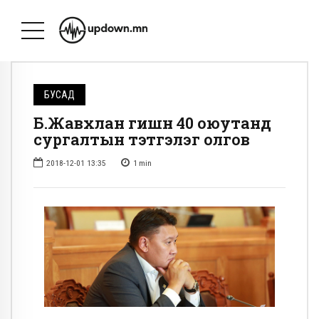
БУСАД
Б.Жавхлан гишүүн 40 оюутанд
сургалтын тэтгэлэг олгов
2018-12-01 13:35
1
min