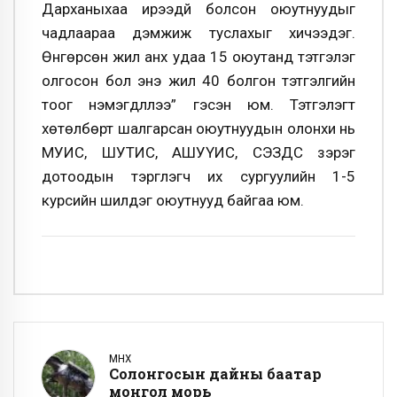
Дарханыхаа ирээдүй болсон оюутнуудыг
чадлаараа дэмжиж туслахыг хичээдэг.
Өнгөрсөн жил анх удаа 15 оюутанд тэтгэлэг
олгосон бол энэ жил 40 болгон тэтгэлгийн
тоог нэмэгдүүллээ” гэсэн юм. Тэтгэлэгт
хөтөлбөрт шалгарсан оюутнуудын олонхи нь
МУИС, ШУТИС, АШУҮИС, СЭЗДС зэрэг
дотоодын тэргүүлэгч их сургуулийн 1-5
курсийн шилдэг оюутнууд байгаа юм.
ӨМНӨХ
Солонгосын дайны баатар
монгол морь