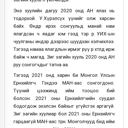
Энэ хуулийн дагуу 2020 онд АН ялах нь
тодорхой. У.Хүрэлсүх үүнийг олж харсан
байх. Өнөөдөр ирэх сонгуульд манай нам
ялагдсан ч яадаг юм гээд тэр өөрөө УИХ-ын
чуулганы индэр дээрээс шуудхан хэлчихлээ.
Тэгээд намаа ялагдлын ирмэг рүү өөрөө хөтлөөд ирж
байж ч магад. Зиг загийн хууль 2020 онд АН
руу сонгогчдыг татна аа.
Тэгээд 2021 онд харин би Монгол Улсын
Ерөнхийлөгч. Гэхдээ МАН-аас сонгогдоно.
Түүний цээжинд ийм тооцоо бий
болсон. 2021 оны Ерөнхийлөгчийн суудал
бодогдож эхэлсэн байхыг үгүйсгэх аргагүй.
Зиг загийн хуулиар бол 2021 оны Ерөнхийлөгч
гарцаагүй МАН-аас төрнө. Монголчууд бид ийм