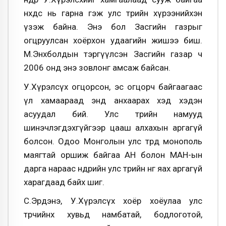
нөхдөөс нь гарна гэж улс төрийн хүрээнийхэн
үзэж байна. Энэ бол Засгийн газрыг
огцруулсан хоёрхон удаагийн жишээ биш.
М.Энхболдын тэргүүлсэн Засгийн газар ч
2006 онд энэ зовлонг амсаж байсан.
У.Хүрэлсүх огцорсон, эс огцорч байгаагаас
үл хамаараад энд анхаарах хэд хэдэн
асуудал бий. Улс төрийн намууд
шинэчлэгдэхгүйгээр цааш алхахын аргагүй
болсон. Одоо Монголын улс төрд монополь
маягтай оршиж байгаа АН болон МАН-ын
дарга нараас өнөөдрийн улс төрийн өнгө яах аргагүй
харагдаад байх шиг.
С.Эрдэнэ, У.Хүрэлсүх хоёр хоёулаа улс
төрчийнхөө хувьд намбатай, бодлоготой,