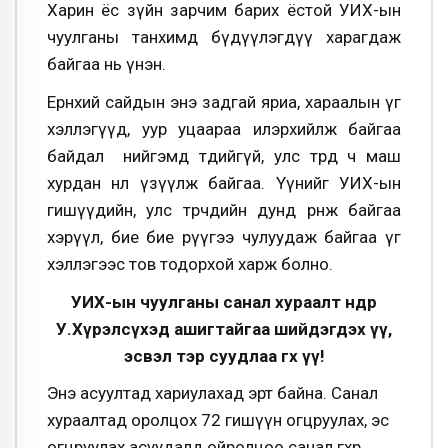
Харин ёс зүйн зарчим барих ёстой УИХ-ын
чуулганы танхимд бүдүүлэгдүү харагдаж
байгаа нь үнэн.
Ерөнхий сайдын энэ задгай яриа, хараалын үг
хэллэгүүд, уур уцаараа илэрхийлж байгаа
байдал нийгэмд төдийгүй, улс төрд ч маш
хурдан нөлөө үзүүлж байгаа. Үүнийг УИХ-ын
гишүүдийн, улс төрчдийн дунд өрнөж байгаа
хэрүүл, бие бие рүүгээ чулуудаж байгаа үг
хэллэгээс тов тодорхой харж болно.
УИХ-ын чуулганы санал хураалт өнөөдөр
У.Хүрэлсүхэд ашигтайгаа шийдэгдэх үү,
эсвэл тэр суудлаа өгөх үү!
Энэ асуултад хариулахад эрт байна. Санал
хураалтад оролцох 72 гишүүн огцруулах, эс
огцруулах асуудалд ойролцоо санал өгөхөөр