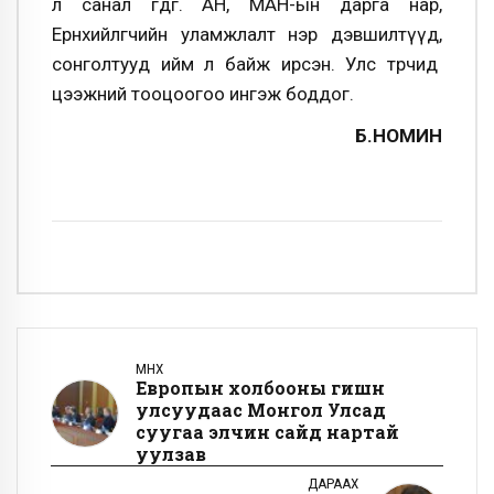
л санал өгдөг. АН, МАН-ын дарга нар,
Ерөнхийлөгчийн уламжлалт нэр дэвшилтүүд,
сонголтууд ийм л байж ирсэн. Улс төрчид
цээжний тооцоогоо ингэж боддог.
Б.НОМИН
ӨМНӨХ
Европын холбооны гишүүн
улсуудаас Монгол Улсад
суугаа элчин сайд нартай
уулзав
ДАРААХ