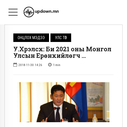
ОНЦЛОХ МЭДЭЭ
УЛС ТӨР
У.Хүрэлсүх: Би 2021 оны Монгол
Улсын Ерөнхийлөгч …
2018-11-30 14:26
1
min