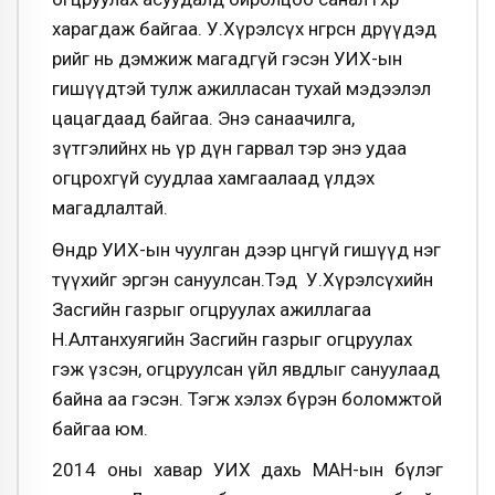
харагдаж байгаа. У.Хүрэлсүх өнгөрсөн өдрүүдэд
өөрийг нь дэмжиж магадгүй гэсэн УИХ-ын
гишүүдтэй тулж ажилласан тухай мэдээлэл
цацагдаад байгаа. Энэ санаачилга,
зүтгэлийнх нь үр дүн гарвал тэр энэ удаа
огцрохгүй суудлаа хамгаалаад үлдэх
магадлалтай.
Өнөөдөр УИХ-ын чуулган дээр цөөнгүй гишүүд нэг
түүхийг эргэн сануулсан.Тэд У.Хүрэлсүхийн
Засгийн газрыг огцруулах ажиллагаа
Н.Алтанхуягийн Засгийн газрыг огцруулах
гэж үзсэн, огцруулсан үйл явдлыг сануулаад
байна аа гэсэн. Тэгж хэлэх бүрэн боломжтой
байгаа юм.
2014 оны хавар УИХ дахь МАН-ын бүлэг