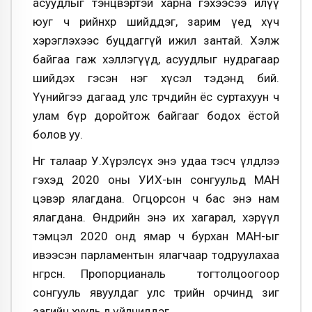
асуудлыг тэнцвэртэй харна гэхээсээ илүү
юуг ч өөрийнхөөрөө шийддэг, зарим үед хүч
хэрэглэхээс буцдаггүй ижил зантай. Хэлж
байгаа гаж хэллэгүүд, асуудлыг нудрагаар
шийдэх гэсэн нэг хүсэл тэдэнд бий.
Үүнийгээ дагаад улс төрчдийн ёс суртахуун ч
улам бүр доройтож байгааг бодох ёстой
болов уу.
Нөгөө талаар У.Хүрэлсүх энэ удаа тэсч үлдлээ
гэхэд 2020 оны УИХ-ын сонгуульд МАН
цэвэр ялагдана. Огцорсон ч бас энэ нам
ялагдана. Өнөөдрийн энэ их хагарал, хэрүүл
тэмцэл 2020 онд ямар ч бурхан МАН-ыг
ивээсэн парламентын ялагчаар тодруулахаа
өнгөрсөн. Пропорцианаль тогтолцоогоор
сонгууль явуулдаг улс төрийн орчинд зиг
загийн хууль л үйлчилдэг.