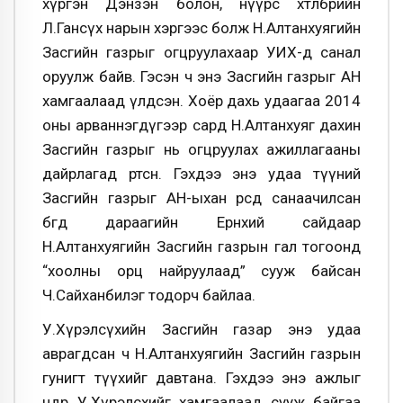
хүргэн Дэнзэн болон, нүүрс хөтөлбөрийн
Л.Гансүх нарын хэргээс болж Н.Алтанхуягийн
Засгийн газрыг огцруулахаар УИХ-д санал
оруулж байв. Гэсэн ч энэ Засгийн газрыг АН
хамгаалаад үлдсэн. Хоёр дахь удаагаа 2014
оны арваннэгдүгээр сард Н.Алтанхуяг дахин
Засгийн газрыг нь огцруулах ажиллагааны
дайрлагад өртсөн. Гэхдээ энэ удаа түүний
Засгийн газрыг АН-ыхан өөрсдөө санаачилсан
бөгөөд дараагийн Ерөнхий сайдаар
Н.Алтанхуягийн Засгийн газрын гал тогоонд
“хоолны орц найруулаад” сууж байсан
Ч.Сайханбилэг тодорч байлаа.
У.Хүрэлсүхийн Засгийн газар энэ удаа
аврагдсан ч Н.Алтанхуягийн Засгийн газрын
гунигт түүхийг давтана. Гэхдээ энэ ажлыг
өнөөдөр У.Хүрэлсхийг хамгаалаад сууж байгаа