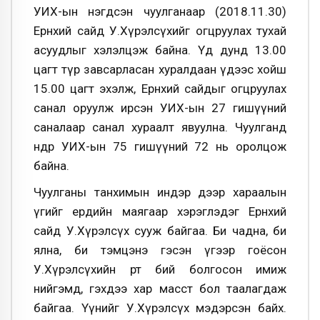
УИХ-ын нэгдсэн чуулганаар (2018.11.30)
Ерөнхий сайд У.Хүрэлсүхийг огцруулах тухай
асуудлыг хэлэлцэж байна. Үд дунд 13.00
цагт түр завсарласан хуралдаан үдээс хойш
15.00 цагт эхэлж, Ерөнхий сайдыг огцруулах
санал оруулж ирсэн УИХ-ын 27 гишүүний
саналаар санал хураалт явуулна. Чуулганд
өнөөдөр УИХ-ын 75 гишүүний 72 нь оролцож
байна.
Чуулганы танхимын индэр дээр хараалын
үгийг ердийн маягаар хэрэглэдэг Ерөнхий
сайд У.Хүрэлсүх сууж байгаа. Би чадна, би
ялна, би тэмцэнэ гэсэн үгээр гоёсон
У.Хүрэлсүхийн өөртөө бий болгосон имиж
нийгэмд, гэхдээ хар масст бол таалагдаж
байгаа. Үүнийг У.Хүрэлсүх мэдэрсэн байх.