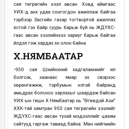
сая төгрөгийн зээл авсан. Ховд аймгаас
УИХ-д анх удаа сонгогдон ажиллаж байгаа
тэрбээр Засгийн газар тогтвортой ажиллах
ёстой гэх байр суурь барьж буй нь ЖДҮХС-
гаас авсан зээлийнхээ хариуг барьж байгаа
үйлдэл гэж хардах хүн олон байна.
Х.НЯМБААТАР
-950 сая Шүүхийнхний хадгаламжийг ил
болгож, хаанаас ямар эх үүсвэрээс
хөрөнгөжиж, тэрбумын үнэтэй байранд
амьдрах болсноо зарлахыг шаардаж байсан
УИХ-ын гишүүн Х.Нямбаатар нь “Өгөөдэй Ази”
ХХК-тай хамтран 950 сая төгрөгийн зээлийг
ЖДҮХС-гаас авсан тухай мэдээллийг цахим
сайтууд гаргаж тавиад байна. Мөн нийгмийн