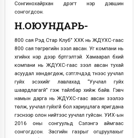
Сонгинохайрхан дүүрэгт нэр дэвшин
сонгогдсон.
Н.ОЮУНДАРЬ-
800 сая Рэд Стар Клуб” ХХК нь ЖДҮХС-гаас
800 сая төгрөгийн зээл авсан. Уг компани нь
хүүгийнх нэр дээр бүртгэлтэй. Хамаарал бүхий
компани нь ЖДҮХС-гаас зээл авсан тухай
асуудал хөндөгдөж, сэтгүүлчдэд түүнээс уучлал
гуйх эсэхийг лавлахад “Уучлал гуйх
шаардлагагүй” гэж тайлбар хийж байв. Гэвч
намын дарга нь ЖДҮХС-гаас авсан зээлээ
төлж, уучлал гуйхгүй бол хариуцлага яригдана
гэснээр олон нийтээс уучлал гуйсан. УИХ-ын
2016 оны сонгуульд Сэлэнгэ аймгаас
сонгогдсон. Засгийн газрыг огцруулахыг