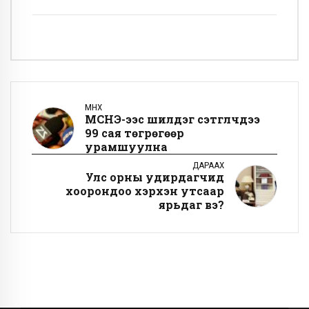
ӨМНӨХ
МСНЭ-ээс шилдэг сэтгүүлчдээ
99 сая төгрөгөөр
урамшуулна
ДАРААХ
Улс орны удирдагчид
хоорондоо хэрхэн утсаар
ярьдаг вэ?