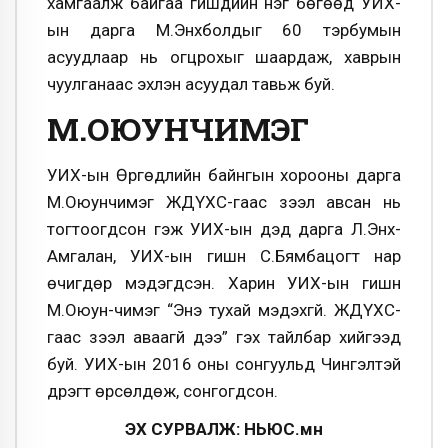
хамгаалж байгаа гишүүдийн нэг бөгөөд УИХ-
ын дарга М.Энхболдыг 60 тэрбумын
асуудлаар нь огцрохыг шаардаж, хаврын
чуулганаас эхлэн асуудал тавьж буй.
М.ОЮУНЧИМЭГ
УИХ-ын Өргөдлийн байнгын хорооны дарга
М.Оюунчимэг ЖДҮХС-гаас зээл авсан нь
тогтоогдсон гэж УИХ-ын дэд дарга Л.Энх-
Амгалан, УИХ-ын гишүүн С.Бямбацогт нар
өчигдөр мэдэгдсэн. Харин УИХ-ын гишүүн
М.Оюун-чимэг “Энэ тухай мэдэхгүй. ЖДҮХС-
гаас зээл аваагүй дээ” гэх тайлбар хийгээд
буй. УИХ-ын 2016 оны сонгуульд Чингэлтэй
дүүрэгт өрсөлдөж, сонгогдсон.
ЭХ СУРВАЛЖ: НЬЮС.мн