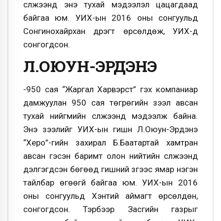
сүлжээнд энэ тухай мэдээлэл цацагдаад
байгаа юм. УИХ-ын 2016 оны сонгуульд
Сонгинохайрхан дүүрэгт өрсөлдөж, УИХ-д
сонгогдсон.
Л.ОЮУН-ЭРДЭНЭ
-950 сая “Жаргал Харвэрст” гэх компаниар
дамжуулан 950 сая төгрөгийн зээл авсан
тухай нийгмийн сүлжээнд мэдээлж байна.
Энэ зээлийг УИХ-ын гишүүн Л.Оюун-Эрдэнэ
“Херо”-гийн захирал Б.Баатартай хамтран
авсан гэсэн баримт олон нийтийн сүлжээнд
дэлгэгдсэн бөгөөд гишүүний зүгээс ямар нэгэн
тайлбар өгөөгүй байгаа юм. УИХ-ын 2016
оны сонгуульд Хэнтий аймагт өрсөлдөн,
сонгогдсон. Тэрбээр Засгийн газрыг