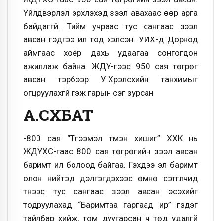
Үйлдвэрлэл эрхлэхэд зээл авахаас өөр арга
байдаггүй. Тийм учраас тус сангаас зээл
авсан гэдгээ ил тод хэлсэн. УИХ-д Дорнод
аймгаас хоёр дахь удаагаа сонгогдон
ажиллаж байна. ЖДҮ-гээс 950 сая төгрөг
авсан тэрбээр У.Хүрэлсүхийн танхимыг
огцруулахгүй гэж гарын үсэг зурсан
А.СҮХБАТ
-800 сая “Түгээмэл түмэн хишиг” ХХК нь
ЖДҮХС-гаас 800 сая төгрөгийн зээл авсан
баримт ил болоод байгаа. Гэхдээ эл баримт
олон нийтэд дэлгэгдэхээс өмнө сэтгүүлчид
түүнээс тус сангаас зээл авсан эсэхийг
тодруулахад “Баримтаа гаргаад ир” гэдэг
тайлбар хийж, том дуугарсан ч төд удалгүй