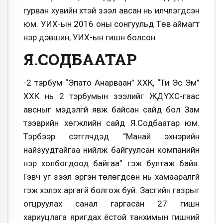
гурван хувийн хүүтэй зээл авсан нь илчлэгдсэн
юм. УИХ-ын 2016 оны сонгуульд Төв аймагт
нэр дэвшин, УИХ-ын гишүүн болсон.
Я.СОДБААТАР
-2 тэрбум “Эпато Анарваан” ХХК, “Ти Эс Эм”
ХХК нь 2 тэрбумын зээлийг ЖДҮХС-гаас
авсныг мэдэлгүй явж байсан сайд бол Зам
тээврийн хөгжлийн сайд Я.Содбаатар юм.
Тэрбээр сэтгүүлчдэд “Манай эхнэрийн
найзуудтайгаа нийлж байгуулсан компанийн
нэр холбогдоод байгаа” гэж бултаж байв.
Гэвч уг зээл эргэн төлөгдсөн нь хамааралгүй
гэж хэлэх аргагүй болгож буй. Засгийн газрыг
огцруулах санал гаргасан 27 гишүүн
хариуцлага яригдах ёстой танхимын гишүүний