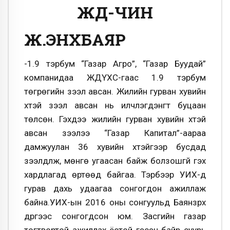
ЖДҮ-ЧИН
Ж.ЭНХБАЯР
-1.9 тэрбум “Газар Агро”, “Газар Буудай”
компанидаа ЖДҮХС-гаас 1.9 тэрбум
төгрөгийн зээл авсан. Жилийн гурван хувийн
хүүтэй зээл авсан нь илчлэгдэнгүүт буцаан
төлсөн. Гэхдээ жилийн гурван хувийн хүүтэй
авсан зээлээ “Газар Капитал”-аараа
дамжуулан 36 хувийн хүүтэйгээр бусдад
зээлдүүлж, мөнгө угаасан байж болзошгүй гэх
хардлагад өртөөд байгаа. Тэрбээр УИХ-д
гурав дахь удаагаа сонгогдон ажиллаж
байна.УИХ-ын 2016 оны сонгуульд Баянзүрх
дүүргээс сонгогдсон юм. Засгийн газар