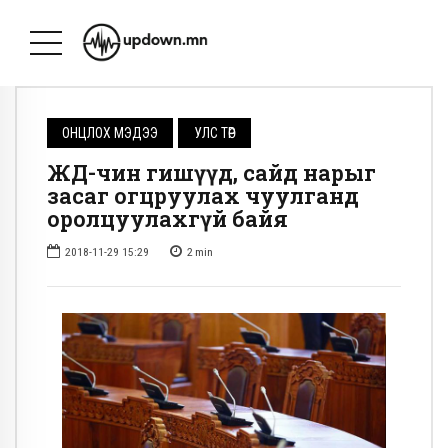
ОНЦЛОХ МЭДЭЭ
УЛС ТӨР
ЖДҮ-чин гишүүд, сайд нарыг
засаг огцруулах чуулганд
оролцуулахгүй байя
2018-11-29 15:29
2
min