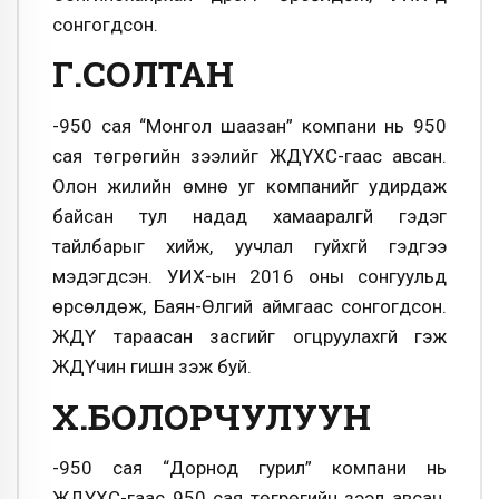
сонгогдсон.
Г.СОЛТАН
-950 сая “Монгол шаазан” компани нь 950
сая төгрөгийн зээлийг ЖДҮХС-гаас авсан.
Олон жилийн өмнө уг компанийг удирдаж
байсан тул надад хамааралгүй гэдэг
тайлбарыг хийж, уучлал гуйхгүй гэдгээ
мэдэгдсэн. УИХ-ын 2016 оны сонгуульд
өрсөлдөж, Баян-Өлгий аймгаас сонгогдсон.
ЖДҮ тараасан засгийг огцруулахгүй гэж
ЖДҮчин гишүүн үзэж буй.
Х.БОЛОРЧУЛУУН
-950 сая “Дорнод гурил” компани нь
ЖДҮХС-гаас 950 сая төгрөгийн зээл авсан.