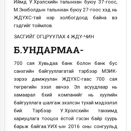
Иймд У.Хүрэлсүхийн талынхан буюу 37-гоос,
М.Энхболдын талынхан буюу 27-гоос хэд нь
ЖДҮХС-тай нэр холбогдоод байна вэ
гэдгийг тоймлов.
ЗАСГИЙГ ОГЦРУУЛАХ 4 ЖДҮ-ЧИН
Б.УНДАРМАА-
700 сая Хувьдаа банк болон банк бус
санхүүгийн байгууллагатай тэрбээр МЭИК-
ээрээ дамжуулан ЖДҮХС-гаас 700 сая
төгрөгийн зээл авчээ. Эл асуудлаар нь
хамаарал бүхий компанийг нь хуулийн
байгууллага шалгаж эхэлсэн тухай мэдээлэл
бий. Тэрбээр У.Хүрэлсүхийн танхимд
хариуцлага тооцох ёстой гэсэн байр суурь
барьж байгаа.УИХ-ын 2016 оны сонгуульд