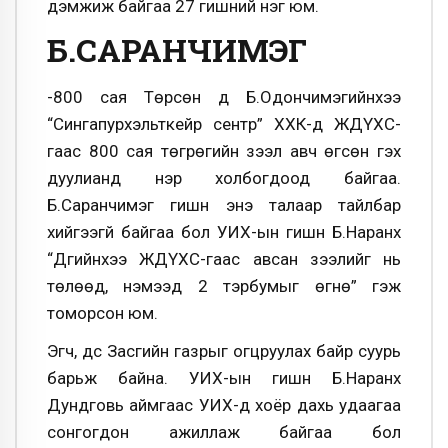
дэмжиж байгаа 27 гишүүний нэг юм.
Б.САРАНЧИМЭГ
-800 сая Төрсөн дүү Б.Одончимэгийнхээ
“Сингапурхэльткейр сентр” ХХК-д ЖДҮХС-
гаас 800 сая төгрөгийн зээл авч өгсөн гэх
дуулианд нэр холбогдоод байгаа.
Б.Саранчимэг гишүүн энэ талаар тайлбар
хийгээгүй байгаа бол УИХ-ын гишүүн Б.Наранхүү
“Дүүгийнхээ ЖДҮХС-гаас авсан зээлийг нь
төлөөд, нэмээд 2 тэрбумыг өгнө” гэж
томорсон юм.
Эгч, дүүс Засгийн газрыг огцруулах байр суурь
барьж байна. УИХ-ын гишүүн Б.Наранхүү
Дундговь аймгаас УИХ-д хоёр дахь удаагаа
сонгогдон ажиллаж байгаа бол