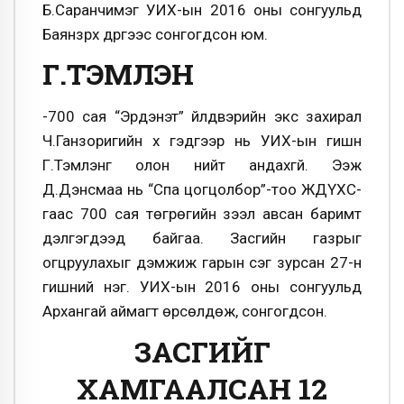
Б.Саранчимэг УИХ-ын 2016 оны сонгуульд
Баянзүрх дүүргээс сонгогдсон юм.
Г.ТЭМҮҮЛЭН
-700 сая “Эрдэнэт” үйлдвэрийн экс захирал
Ч.Ганзоригийн хүү гэдгээр нь УИХ-ын гишүүн
Г.Тэмүүлэнг олон нийт андахгүй. Ээж
Д.Дэнсмаа нь “Спа цогцолбор”-тоо ЖДҮХС-
гаас 700 сая төгрөгийн зээл авсан баримт
дэлгэгдээд байгаа. Засгийн газрыг
огцруулахыг дэмжиж гарын үсэг зурсан 27-н
гишүүний нэг. УИХ-ын 2016 оны сонгуульд
Архангай аймагт өрсөлдөж, сонгогдсон.
ЗАСГИЙГ
ХАМГААЛСАН 12