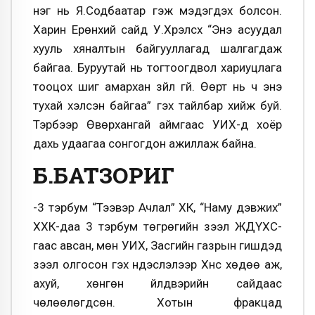
нэг нь Я.Содбаатар гэж мэдэгдэх болсон.
Харин Ерөнхий сайд У.Хүрэлсүх “Энэ асуудал
хууль хяналтын байгууллагад шалгагдаж
байгаа. Буруутай нь тогтоогдвол хариуцлага
тооцох шиг амархан зүйл үгүй. Өөрт нь ч энэ
тухай хэлсэн байгаа” гэх тайлбар хийж буй.
Тэрбээр Өвөрхангай аймгаас УИХ-д хоёр
дахь удаагаа сонгогдон ажиллаж байна.
Б.БАТЗОРИГ
-3 тэрбум “Тээвэр Ачлал” ХК, “Наму дэвжих”
ХХК-даа 3 тэрбум төгрөгийн зээл ЖДҮХС-
гаас авсан, мөн УИХ, Засгийн газрын гишүүдэд
зээл олгосон гэх үндэслэлээр Хүнс хөдөө аж,
ахуй, хөнгөн үйлдвэрийн сайдаас
чөлөөлөгдсөн. Хотын фракцад