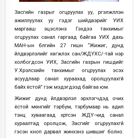
Засгийн газрыг огцруулах уу, үргэлжлүүлэн
ажиллуулах уу гэдэг шийдвэрийг УИХ
маргааш эцэслэнэ. Гэхдээ танхимыг
огцруулах санал гаргаад байгаа УИХ дахь
МАН-ын бүлгийн 27 гишүүн “Жижиг, дунд
үйлдвэрлэлийг хөгжүүлэх сан/ЖДҮХС/-тай нэр
холбогдсон УИХ, Засгийн газрын гишүүдийг
У.Хүрэлсүхийн танхимыг огцруулах эсэх
асуудлаар санал хураахад оролцуулахгүй
байх ёстой” гэж мэдэгдээд байгаа юм.
Жижиг дунд үйлдвэрлэл эрхлэгчдэд очих
ёстой мөнгийг тэрбум, тэрбумаар нь адил
тэнцүү хуваагаад хүртсэн ЖДҮ-чид санал
хураалтад оролцож, Засгийг огцруулахгүй
гэсэн кноп дарвал жинхэнэ шившиг болно.