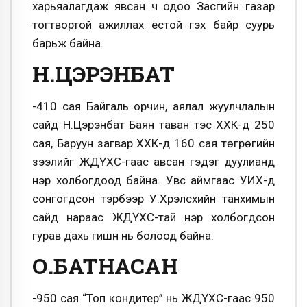
харьяалагдаж явсан ч одоо Засгийн газар
тогтвортой ажиллах ёстой гэх байр суурь
барьж байна.
Н.ЦЭРЭНБАТ
-410 сая Байгаль орчин, аялал жуулчлалын
сайд Н.Цэрэнбат Баян таван тэс ХХК-д 250
сая, Баруун загвар ХХК-д 160 сая төгрөгийн
зээлийг ЖДҮХС-гаас авсан гэдэг дуулианд
нэр холбогдоод байна. Увс аймгаас УИХ-д
сонгогдсон тэрбээр У.Хүрэлсүхийн танхимын
сайд нараас ЖДҮХС-тай нэр холбогдсон
гурав дахь гишүүн нь болоод байна.
О.БАТНАСАН
-950 сая “Топ кондитер” нь ЖДҮХС-гаас 950