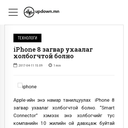
ТЕХНОЛОГИ
iPhone 8 загвар ухаалаг
холбогчтой болно
2017-04-11 15:09
1
min
Apple-ийн энэ намар танилцуулах iPhone 8
загвар ухаалаг холбогчтой болно. “Smart
Connector” хэмээх энэ холбогчийг тус
компанийн 10 жилийн ой давхцаж буйтай