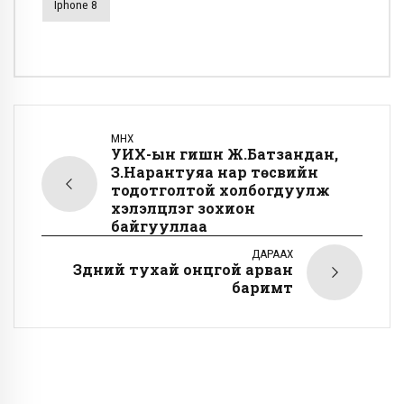
Iphone 8
ӨМНӨХ
УИХ-ын гишүүн Ж.Батзандан,
З.Нарантуяа нар төсвийн
тодотголтой холбогдуулж
хэлэлцүүлэг зохион
байгууллаа
ДАРААХ
Зүүдний тухай онцгой арван
баримт