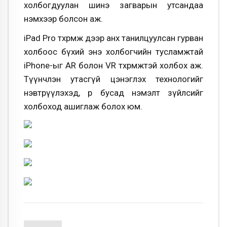
холбогдуулан шинэ загварын утсандаа
нэмхээр болсон аж.
iPad Pro төхөөрөмж дээр анх танилцуулсан гурван
холбоос бүхий энэ холбогчийн тусламжтай
iPhone-ыг AR болон VR төхөөрөмжтэй холбох аж.
Түүнчлэн утасгүй цэнэглэх технологийг
нэвтрүүлэхэд, өөр бусад нэмэлт зүйлсийг
холбоход ашиглаж болох юм.