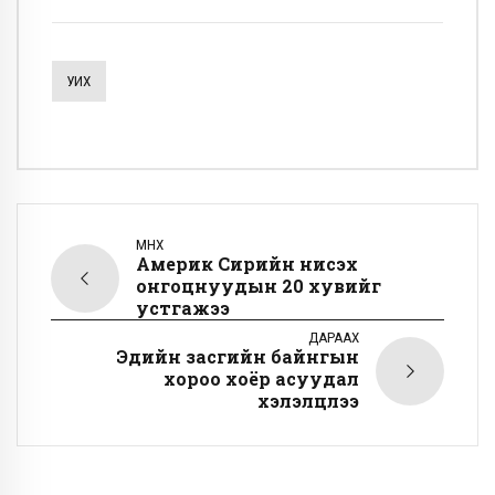
УИХ
ӨМНӨХ
Америк Сирийн нисэх
онгоцнуудын 20 хувийг
устгажээ
ДАРААХ
Эдийн засгийн байнгын
хороо хоёр асуудал
хэлэлцлээ