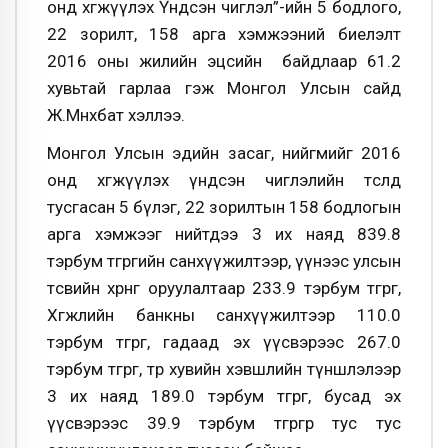
онд хөгжүүлэх Үндсэн чиглэл”-ийн 5 бодлого,
22 зорилт, 158 арга хэмжээний биелэлт
2016 оны жилийн эцсийн байдлаар 61.2
хувьтай гарлаа гэж Монгол Улсын сайд
Ж.Мөнхбат хэллээ.
Монгол Улсын эдийн засаг, нийгмийг 2016
онд хөгжүүлэх үндсэн чиглэлийн төсөлд
тусгасан 5 бүлэг, 22 зорилтын 158 бодлогын
арга хэмжээг нийтдээ 3 их наяд 839.8
тэрбум төгрөгийн санхүүжилтээр, үүнээс улсын
төсвийн хөрөнгө оруулалтаар 233.9 тэрбум төгрөг,
Хөгжлийн банкны санхүүжилтээр 110.0
тэрбум төгрөг, гадаад эх үүсвэрээс 267.0
тэрбум төгрөг, төр хувийн хэвшлийн түншлэлээр
3 их наяд 189.0 тэрбум төгрөг, бусад эх
үүсвэрээс 39.9 тэрбум төгрөгөөр тус тус