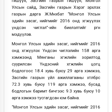
гишүүн, Засгийн газрын гишүүн, Монгол
Улсын сайд, Засгийн газрын Хэрэг эрхлэх
газрын дарга Ж.Мөнхбат “Монгол Улсын
эдийн засаг, нийгмийг 2016 онд хөгжүүлэх
үндсэн чиглэл”-ийн биелэлтийг өргөн
мэдүүлэв.
Монгол Улсын эдийн засаг, нийгмийг 2016
онд хөгжүүлэх Үндсэн чиглэлийн 158 арга
хэмжээнд Мянганы хөгжлийн зорилтод
суурилсан Үндэсний хөгжлийн цогц
бодлогоос 18.4 хувь буюу 29 арга хэмжээ,
Засгийн газрын үйл ажиллагааны хөтөлбөрөөс
72.3 хувь буюу 119 арга хэмжээ, бусад
бодлогын баримт бичгээс 9.3 хувь буюу 10
арга хэмжээ тусгагдсан юм байна.
“Монгол Улсын эдийн засаг, нийгмийг 2016