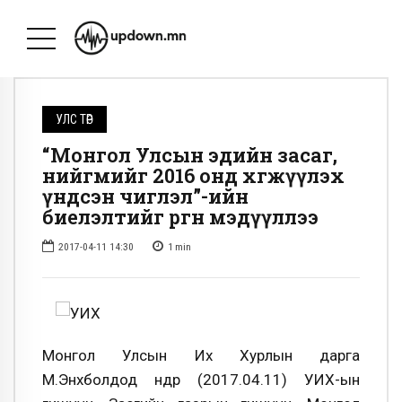
УЛС ТӨР
“Монгол Улсын эдийн засаг,
нийгмийг 2016 онд хөгжүүлэх
үндсэн чиглэл”-ийн
биелэлтийг өргөн мэдүүллээ
2017-04-11 14:30
1
min
Монгол Улсын Их Хурлын дарга
М.Энхболдод өнөөдөр (2017.04.11) УИХ-ын