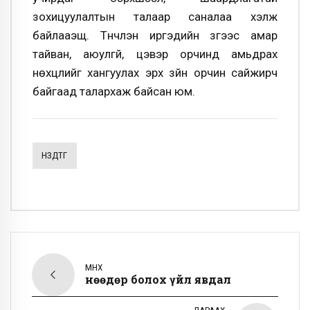
зохицуулалтын талаар саналаа хэлж
байлааэщ. Түүнчлэн иргэдийн зүгээс амар
тайван, аюулгүй, цэвэр орчинд амьдрах
нөхцлийг хангуулах эрх зүйн орчин сайжирч
байгаад талархаж байсан юм.
НЗДТГ
ӨМНӨХ
Өнөөдөр болох үйл явдал