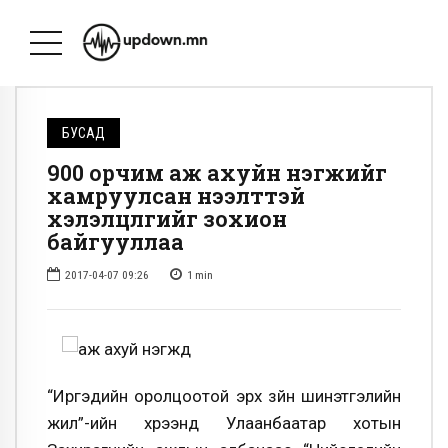
БУСАД
900 орчим аж ахуйн нэгжийг
хамруулсан нээлттэй
хэлэлцүүлгийг зохион
байгууллаа
2017-04-07 09:26
1
min
“Иргэдийн оролцоотой эрх зүйн шинэтгэлийн
жил”-ийн хүрээнд Улаанбаатар хотын