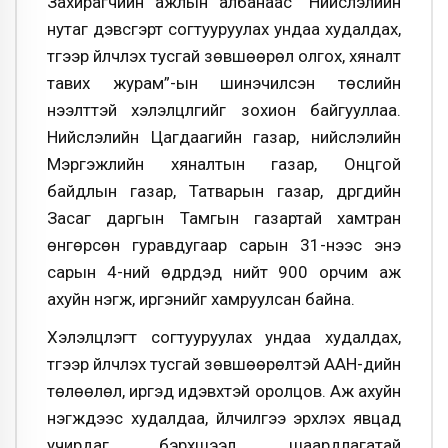
Захирагчийн ажлын албанаас “Нийслэлийн
нутаг дэвсгэрт согтууруулах ундаа худалдах,
түүгээр үйлчлэх тусгай зөвшөөрөл олгох, хяналт
тавих журам”-ын шинэчилсэн төслийн
нээлттэй хэлэлцүүлгийг зохион байгууллаа.
Нийслэлийн Цагдаагийн газар, нийслэлийн
Мэргэжлийн хяналтын газар, Онцгой
байдлын газар, Татварын газар, дүүргүүдийн
Засаг даргын Тамгын газартай хамтран
өнгөрсөн гуравдугаар сарын 31-нээс энэ
сарын 4-ний өдрүүдэд нийт 900 орчим аж
ахуйн нэгж, иргэнийг хамруулсан байна.
Хэлэлцүүлэгт согтууруулах ундаа худалдах,
түүгээр үйлчлэх тусгай зөвшөөрөлтэй ААН-үүдийн
төлөөлөл, иргэд идэвхтэй оролцов. Аж ахуйн
нэгжүүдээс худалдаа, үйлчилгээ эрхлэх явцад
учирдаг бэрхшээл, шаардлагатай