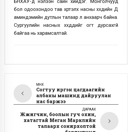
БНХАУ-д нэлээн сайн хийдэг. Монголчууд
бол одоохондоо тав хүртэлх насны хүүхдийн Д
аминдэмийн дутлын талаар л анхаарч байна.
Сургуулийн насных хүүхдүүдийг огт дурсахгүй
байгаа нь харамсалтай.
ӨМНӨХ
Согтуу иргэн цагдаагийн
албаны машинд дайруулан
нас баржээ
ДАРААХ
Жүжигчин, боолын гуч охин,
хатагтай Меган Марклийн
талаарх сонирхолтой
баримтууд