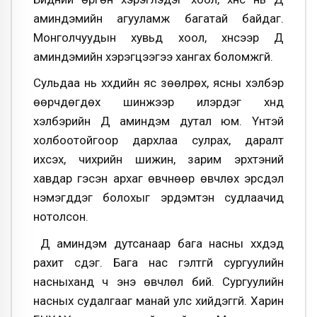
аминдэмийн агууламж багатай байдаг.
Монголчуудын хувьд хоол, хүнсээр Д
аминдэмийн хэрэгцээгээ хангах боломжгүй.
Сульдаа нь хүүхдийн яс зөөлрөх, ясны хэлбэр
өөрчдөгдөх шинжээр илэрдэг хүнд
хэлбэрийн Д аминдэм дутал юм. Үүнтэй
холбоотойгоор дархлаа сулрах, даралт
ихсэх, чихрийн шижин, зарим эрхтэний
хавдар гэсэн архаг өвчнөөр өвчлөх эрсдэл
нэмэгддэг болохыг эрдэмтэн судлаачид
нотолсон.
Д аминдэм дутсанаар бага насны хүүхдэд
рахит үүсдэг. Бага нас гэлтгүй сургуулийн
насныханд ч энэ өвчлөл бий. Сургуулийн
насных судалгааг манай улс хийдэггүй. Харин