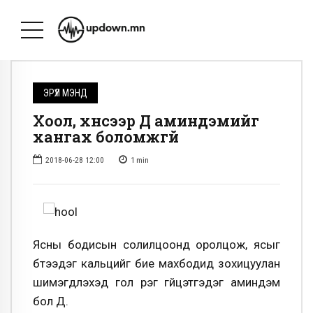
ЭРҮҮЛ МЭНД
Хоол, хүнсээр Д аминдэмийг
хангах боломжгүй
2018-06-28 12:00
1
min
Ясны бодисын солилцоонд оролцож, ясыг
бүтээдэг кальцийг бие махбодид зохицуулан
шимэгдүүлэхэд гол үүрэг гүйцэтгэдэг аминдэм
бол Д.