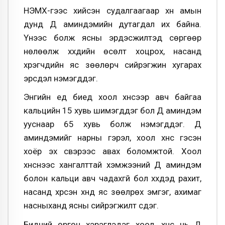
НЭМХ-гээс хийсэн судалгаагаар хүн амын
дунд Д аминдэмийн дутагдал их байна.
Үүнээс болж ясны эрдэсжилтэд сөргөөр
нөлөөлж хүүхдийн өсөлт хоцрох, насанд
хүрэгчдийн яс зөөлөрч сийрэгжин хугарах
эрсдэл нэмэгддэг.
Энгийн үед биед хоол хүнсээр авч байгаа
кальцийн 15 хувь шимэгддэг бол Д аминдэм
ууснаар 65 хувь болж нэмэгддэг. Д
аминдэмийг нарны гэрэл, хоол хүнс гэсэн
хоёр эх үүсвэрээс авах боломжтой. Хоол
хүнснээс хангалттай хэмжээний Д аминдэм
болон кальци авч чадахгүй бол хүүхдэд рахит,
насанд хүрсэн хүнд яс зөөлрөх эмгэг, ахимаг
насныханд ясны сийрэгжилт үүсдэг.
Бидний өргөн хэрэглэдэг хоол, хүнс нь Д