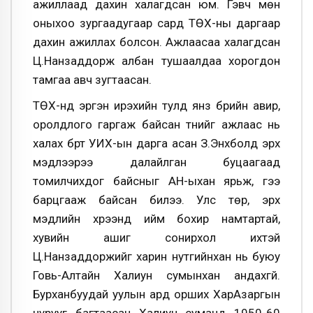
ажиллаад дахин халагдсан юм. Гэвч мөн
оныхоо зургаадугаар сард ТӨХ-ны даргаар
дахин ажиллах болсон. Ажлаасаа халагдсан
Ц.Нанзаддорж албан тушаалдаа хорогдон
тамгаа авч зугтаасан.
ТӨХ-нд эргэн ирэхийн тулд янз бүрийн авир,
оролдлого гаргаж байсан түүнийг ажлаас нь
халах бүрт УИХ-ын дарга асан З.Энхболд эрх
мэдлээрээ далайлган буцаагаад
томилчихдог байсныг АН-ыхан ярьж, үгээ
барцгааж байсан билээ. Улс төр, эрх
мэдлийн хүрээнд ийм бохир намтартай,
хувийн ашиг сонирхол ихтэй
Ц.Нанзаддоржийг харин нутгийнхан нь буюу
Говь-Алтайн Халиун сумынхан андахгүй.
Бурханбуудай уулын ард орших ХарАзаргын