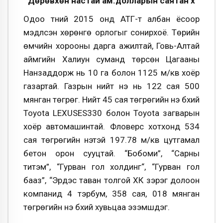
Дөрөвхөн настай ам.долларын саятан хүү
Одоо түүний 2015 онд АТГ-т албан ёсоор
мэдүүлсэн хөрөнгө орлогыг сонирхоё. Төрийн
өмчийн хорооны дарга ажилтай, Говь-Алтай
аймгийн Халиун суманд төрсөн Цагааны
Нанзаддорж нь 10 га болон 1125 м/кв хоёр
газартай. Газрын нийт үнэ нь 122 сая 500
мянган төгрөг. Нийт 45 сая төгрөгийн үнэ бүхий
Toyota LEXUSES330 болон Toyota загварын
хоёр автомашинтай. Фловерс хотхонд 534
сая төгрөгийн үнэтэй 197.78 м/кв цутгамал
бетон орон сууцтай. “Бобоми”, “Сарны
титэм”, “Гурван гол холдинг“, “Гурван гол
бааз”, “Эрдэс таван толгой ХК зэрэг долоон
компанид 4 тэрбум, 358 сая, 018 мянган
төгрөгийн үнэ бүхий хувьцаа эзэмшдэг.