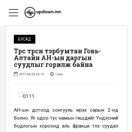
БУСАД
Төрөөс төрсөн тэрбумтан Говь-
Алтайн АН-ын даргын
суудлыг горилж байна
2017-03-29 20:19
1
min
АН-ын дотоод сонгууль ирэх сарын 2-нд
болно. Яг одоо тус намын гишүүдийг Үндэсний
бодлогын хороонд аль фракци түлхүү суудал