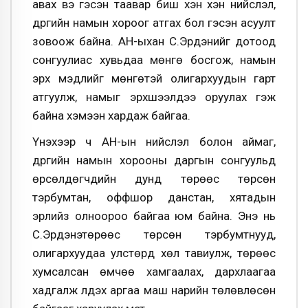
авах вэ гэсэн таавар биш хэн хэн нийслэл,
дүүргийн намын хороог атгах бол гэсэн асуулт
зовоож байна. АН-ыхан С.Эрдэнийг дотоод
сонгуулиас хувьдаа мөнгө босгож, намын
эрх мэдлийг мөнгөтэй олигархуудын гарт
атгуулж, намыг эрхшээлдээ оруулах гэж
байна хэмээн хардаж байгаа.
Үнэхээр ч АН-ын нийслэл болон аймаг,
дүүргийн намын хорооны даргын сонгуульд
өрсөлдөгчдийн дунд төрөөс төрсөн
тэрбумтан, оффшор данстан, хятадын
эрлийз олноороо байгаа юм байна. Энэ нь
С.Эрдэнэтөрөөс төрсөн тэрбумтнууд,
олигархуудаа улстөрд хөл тавиулж, төрөөс
хумсалсан өмчөө хамгаалах, дархлаагаа
хадгалж үлдэх аргаа маш нарийн төлөвлөсөн