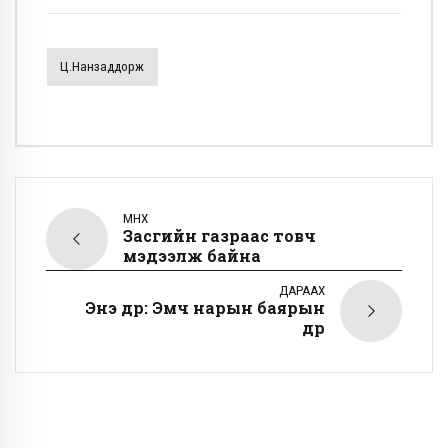
Ц.Нанзаддорж
ӨМНӨХ
Засгийн газраас товч
мэдээлж байна
ДАРААХ
Энэ өдөр: Эмч нарын баярын
өдөр