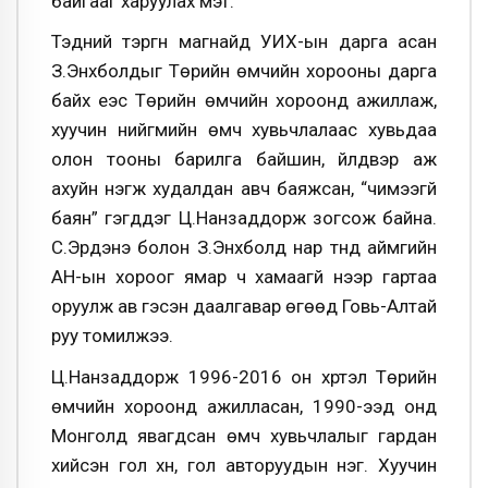
байгааг харуулах мэт.
Тэдний тэргүүн магнайд УИХ-ын дарга асан
З.Энхболдыг Төрийн өмчийн хорооны дарга
байх үеэс Төрийн өмчийн хороонд ажиллаж,
хуучин нийгмийн өмч хувьчлалаас хувьдаа
олон тооны барилга байшин, үйлдвэр аж
ахуйн нэгж худалдан авч баяжсан, “чимээгүй
баян” гэгддэг Ц.Нанзаддорж зогсож байна.
С.Эрдэнэ болон З.Энхболд нар түүнд аймгийн
АН-ын хороог ямар ч хамаагүй үнээр гартаа
оруулж ав гэсэн даалгавар өгөөд Говь-Алтай
руу томилжээ.
Ц.Нанзаддорж 1996-2016 он хүртэл Төрийн
өмчийн хороонд ажилласан, 1990-ээд онд
Монголд явагдсан өмч хувьчлалыг гардан
хийсэн гол хүн, гол авторуудын нэг. Хуучин