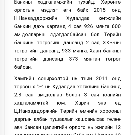
Банкны хадгаламжийн тухайд: Хөрөнгө
орлогын мэдүүлэг өгч байх 2015 онд
Н.Нанзаддоржийн Худалдаа хөгжлийн
банкин дахь картанд 4 сая 926 мянга 600
ам.долларын үлдэгдэлбайсан бол Төрийн
банкины төгрөгийн дансанд 2 сая, ХХБ-ны
төгрөгийн дансанд 933 мянга, Хаан банкны
төгрөгийн дансанд 373 мянган төгрөг
байсан.
Хамгийн сонирхолтой нь түүний 2011 онд
төрсөн хүү “Э” нь Худалдаа хөгжлийн банкинд
2.3 сая ам.доллар болон 3 сая юанийн
хадгаламжтай юм. Харин энэ үед
Ц.Нанзаддоржийн Төрийн өмчийн хорооны
даргын албан тушаалыг хашсаныхаа төлөө
авч байсан цалингийн орлого нь жилийн 12