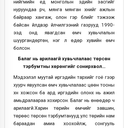
нийгмийн үед монголын эдийн засгийг
нуруундаа үүрч, мянга мянган хүнийг ажлын
байраар хангаж, олон гэр бүлийг тэжээж
байсан үйлдвэр үйлчилгээний газрууд 1990-
ээд онд явагдсан өмч хувьчлалын
шуургандөртөн, нэг л өдөр хувийн өмч
болсон.
Балаг нь арилаагүй хувьчлалаас төрсөн
тэрбумтны хөрөнгийг сонирхвол…
Мэдээлэл муутай иргэдийн тархийг гоё үгээр
хуурч явуулсан өмч хувьчлалаас цөөн тооны
хүн хожсон ба ард иргэдийн олонх нь ажил
амьдралаараа хохирсон. Балаг нь өнөөдөр ч
арилаагүй.Харин төрийн өмчийг завшин,
төрөөс төрсөн тэрбумтанууд улс төрийн нам
бараадан амиа хоохойлж, сонгууль