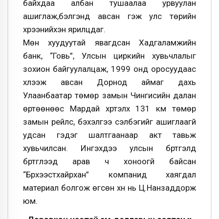
байхдаа албан тушаалаа урвуулан
ашиглаж,бэлгэнд авсан гэж улс төрийн
хүрээнийхэн ярилцдаг.
Мөн хуудуутай явагдсан Хадгаламжийн
банк, “Говь”, Улсын циркийн хувьчлалыг
зохион байгуулалцаж, 1999 онд оросуудаас
хүлээж авсан Дорнод аймаг дахь
Улаанбаатар төмөр замын Чингисийн далан
өртөөнөөс Мардай хүртэлх 131 км төмөр
замын рейлс, бэхэлгээ сэлбэгийг ашиглаагүй
удсан гэдэг шалтгаанаар акт тавьж
хувьчилсан. Ингэхдээ улсын бүртгэлд
бүртгүүлээд арав ч хоноогүй байсан
“Бүрхээстхайрхан” компанид хаягдал
материал болгож өгсөн хүн нь Ц.Нанзаддорж
юм.