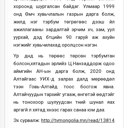
хороонд шургалсан байдаг. Улмаар 1999
онд Өмч хувьчлалын газрын дарга болж,
жилд нэг тэрбум төгрөгөөс дээш үйл
ажиллагааны зардалтай эрчим хүч, зам, уул
уурхай, дэд бүтцийн 90 гаруй аж ахуйн
нэгжийг хувьчилахад оролцсон нэгэн.
Үр дүнд нь төрөөс төрсөн тэрбумтан
болсон,хятадын эрлийз Ц.Нанзаддорж одоо
аймгийн АН-ын дарга болж, 2020 онд
Алтайгаас УИХ-д залрах далд мөрөөдөл
тээн Говь-Алтайд тоос босгож явна.
Алтайчуудын тархийг угааж, өнгөтэй өөдтэйг
нь тонохоор шулуудсан түүний шунал яах
аргагүй л хятад хүнээс гарах санаа юм даа.
Эх сурвалж:
http://tvmongolia.mn/read/13814