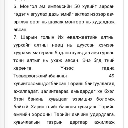
6. Монгол эм импексийн 50 хувийг зарсан
гэдэг ч агуулах дахь эмийг актлах нэрээр авч
эргүүлэн өөрт нь шахаж мөнгөөр нь худалдаж
авсан.
7. Шарын голын Их өвөлжөөтийн алтны
уурхайг алтны нөөц нь дууссан хэмээн
хуурамч материал бүрдүүлэн хувьдаа авч гурван
тонн алтыг нь ухаж авсан. Энэ бүгд түүний
хөрөнгө. Үүнээс гадна
Тээвэрхөгжлийнбанкны 49
хувийгэзэмшдэгбайсан.Төрийн байгууллагад
ажилладаг, цалингаараа амьдардаг хүн бүхэл
бүтэн банкны хувьцааг эзэмших боломж
байхгүй. Харин түүнийг банкны хувьцааг Төрийн
өмчийн хорооны Төрийн өмчийн удирдлага,
хувьчлалын газрын даргаар ажиллаж