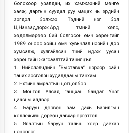
болохоор уралдан, их хэмжээний мөнгө
хаяж, даргын суудал руу мацах нь ердийн
үзэгдэл болжээ. Тэдний нэг бол
Ц.Нанзаддорж.Ард түмний хөлс,
хөдөлмөрөөр бий болгосон өмч хөрөнгийг
1989 оноос хойш өмч хувьчлал нэрийн дор
хумсалж, хулгайлсан түүний идэж уусан
хөрөнгийн жагсаалттай танилцъя.
1. Нийслэлчүүдийн “Выставка” нэрээр сайн
таних үзэсгэлэн худалдааны танхим
2. Нүхтийн амралтын цогцолбор
3. Монгол Улсад ганцхан байдаг Үнэт
цаасны үйлдвэр
4. Баруун дөрвөн зам дахь Барилгын
коллежийн дөрвөн давхар өргөтгөл
5. Ялалтын баруун талын хоёр давхар
цэцэрлэг