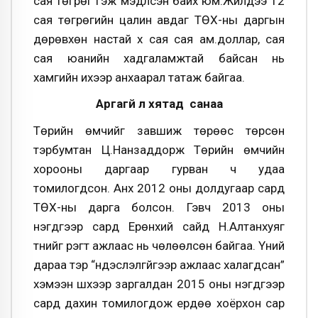
сая төгрөг гэж мэдүүлсэн байх юм.Жилдээ 12
сая төгрөгийн цалин авдаг ТӨХ-ны даргын
дөрөвхөн настай хүү сая сая ам.доллар, сая
сая юанийн хадгаламжтай байсан нь
хамгийн ихээр анхаарал татаж байгаа.
Аргагүй л хятад санаа
Төрийн өмчийг завшиж төрөөс төрсөн
тэрбумтан Ц.Нанзаддорж Төрийн өмчийн
хорооны даргаар гурван ч удаа
томилогдсон. Анх 2012 оны долдугаар сард
ТӨХ-ны дарга болсон. Гэвч 2013 оны
нэгдүгээр сард Ерөнхий сайд Н.Алтанхуяг
түүнийг үүрэгт ажлаас нь чөлөөлсөн байгаа. Үүний
дараа тэр “үндэслэлгүйгээр ажлаас халагдсан”
хэмээн шүүхээр заргалдан 2015 оны нэгдүгээр
сард дахин томилогдож ердөө хоёрхон сар