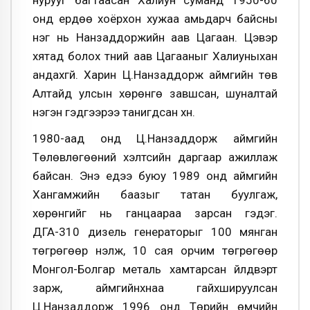
нурууг багтаасан Халиун суманд 1950-60
онд ердөө хоёрхон хужаа амьдарч байсны
нэг нь Нанзаддоржийн аав Цагаан. Цэвэр
хятад болох түүний аав Цагааныг Халиуныхан
андахгүй. Харин Ц.Нанзаддорж аймгийн төв
Алтайд улсын хөрөнгө завшсан, шуналтай
нэгэн гэдгээрээ танигдсан хүн.
1980-аад онд Ц.Нанзаддорж аймгийн
Төлөвлөгөөний хэлтсийн даргаар ажиллаж
байсан. Энэ үедээ буюу 1989 онд аймгийн
Хангамжийн баазыг татан буулгаж,
хөрөнгийг нь ганцаараа зарсан гэдэг.
ДГА-310 дизель генераторыг 100 мянган
төгрөгөөр үнэлж, 10 сая орчим төгрөгөөр
Монгол-Болгар металь хамтарсан үйлдвэрт
зарж, аймгийнхнаа гайхшируулсан
Ц.Нанзаддорж 1996 онд Төрийн өмчийн