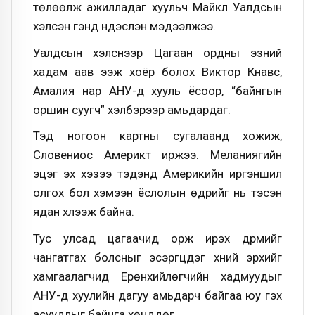
төлөөлж ажилладаг хуульч Майкл Уалдсын
хэлсэн үгэнд үндэслэн мэдээлжээ.
Уалдсын хэлснээр Цагаан ордны эзний
хадам аав ээж хоёр болох Виктор Кнавс,
Амалия нар АНУ-д хууль ёсоор, “байнгын
оршин суугч” хэлбэрээр амьдардаг.
Тэд ногоон картны сугалаанд хожиж,
Словениос Америкт иржээ. Меланиягийн
эцэг эх хэзээ тэдэнд Америкийн иргэншил
олгох бол хэмээн ёслолын өдрийг нь тэсэн
ядан хүлээж байна.
Тус улсад цагаачид орж ирэх дүрмийг
чангатгах болсныг эсэргүүцдэг хүний эрхийг
хамгаалагчид Ерөнхийлөгчийн хадмуудыг
АНУ-д хуулийн дагуу амьдарч байгаа юу гэх
асуудлыг байнга хөнддөг.