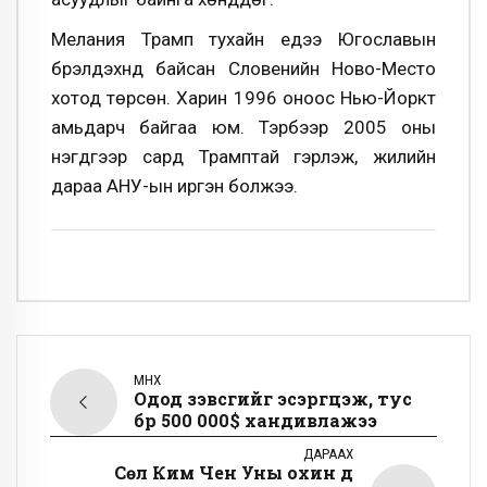
Мелания Трамп тухайн үедээ Югославын
бүрэлдэхүүнд байсан Словенийн Ново-Место
хотод төрсөн. Харин 1996 оноос Нью-Йоркт
амьдарч байгаа юм. Тэрбээр 2005 оны
нэгдүгээр сард Трамптай гэрлэж, жилийн
дараа АНУ-ын иргэн болжээ.
ӨМНӨХ
Одод зэвсгийг эсэргүүцэж, тус
бүр 500 000$ хандивлажээ
ДАРААХ
Сөүл Ким Чен Уны охин дүү