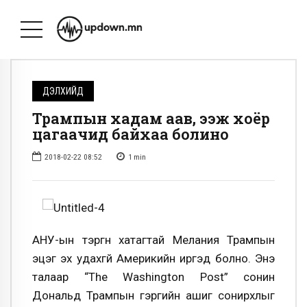
ДЭЛХИЙД
Трампын хадам аав, ээж хоёр
цагаачид байхаа болино
2018-02-22 08:52
1
min
АНУ-ын тэргүүн хатагтай Мелания Трампын
эцэг эх удахгүй Америкийн иргэд болно. Энэ
талаар “The Washington Post” сонин
Дональд Трампын гэргийн ашиг сонирхлыг