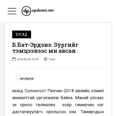
БУСАД
Б.Бат-Эрдэнэ: Зургийг
тэмцээнээс өмнө авсан
2018-02-20 13:39
1
min
Өмнөд Солонгост Пёнчан-2018 өвлийн олимп
амжилттай үргэлжилж байна. Манай улсаас
эх орноо төлөөлөн хоёр тамирчин нэг
дасгалжуулагч оролцсон юм. Тамирчдын