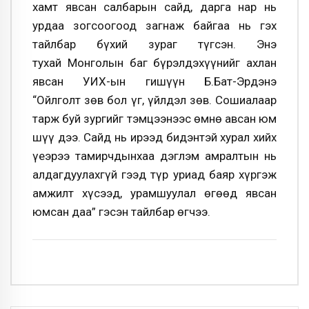
хамт явсан салбарын сайд, дарга нар нь
урдаа зогсоогоод загнаж байгаа нь гэх
тайлбар бүхий зураг түгсэн. Энэ
тухай Монголын баг бүрэлдэхүүнийг ахлан
явсан УИХ-ын гишүүн Б.Бат-Эрдэнэ
“Ойлголт зөв бол үг, үйлдэл зөв. Сошиалаар
тарж буй зургийг тэмцээнээс өмнө авсан юм
шүү дээ. Сайд нь ирээд бидэнтэй хурал хийх
үеэрээ тамирчдынхаа дэглэм амралтын нь
алдагдуулахгүй гээд түр уриад баяр хүргэж
амжилт хүсээд, урамшуулал өгөөд явсан
юмсан даа” гэсэн тайлбар өгчээ.