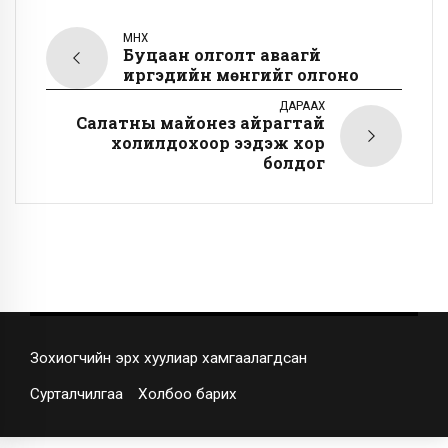
ӨМНӨХ
Буцаан олголт аваагүй
иргэдийн мөнгийг олгоно
ДАРААХ
Салатны майонез айрагтай
холилдохоор ээдэж хор
болдог
Зохиогчийн эрх хуулиар хамгаалагдсан
Сурталчилгаа
Холбоо барих