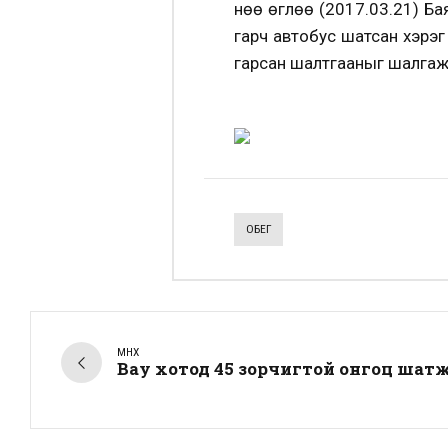
Өнөө өглөө (2017.03.21) Б
гарч автобус шатсан хэрэ
гарсан шалтгааныг шалгаж
ОБЕГ
ӨМНӨХ
Вау хотод 45 зорчигтой онгоц шат