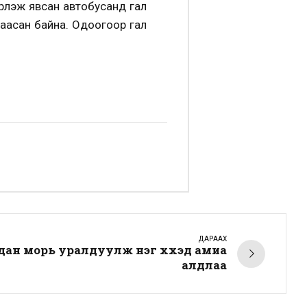
эрлэж явсан автобусанд гал
аасан байна. Одоогоор гал
ДАРААХ
ан морь уралдуулж нэг хүүхэд амиа
алдлаа