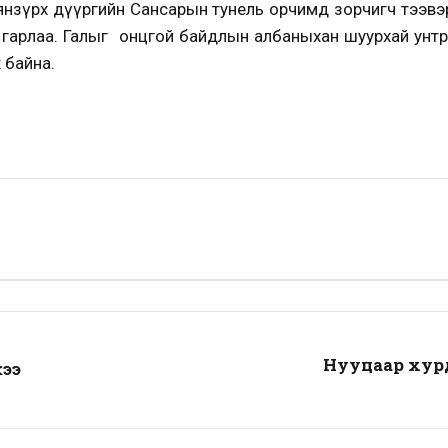
аянзүрх дүүргийн Сансарын тунель орчимд зорчигч тээв
г гарлаа. Галыг онцгой байдлын албаныхан шуурхай унтр
 байна.
Нууцаар хурд
жээ