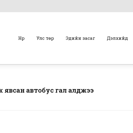
Нүүр
Улс төр
Эдийн засаг
Дэлхийд
ж явсан автобус гал алджээ