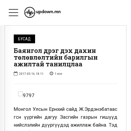
БУСАД
Баянгол дүүрэг дэх дахин
төлөвлөлтийн барилгын
ажилтай танилцлаа
2017-03-16 18:11
1
min
Монгол Улсын Ерөнхий сайд Ж.Эрдэнэбатаас
өгсөн үүргийн дагуу Засгийн газрын гишүүд
нийслэлийн дүүргүүдэд ажиллаж байна. Тэд