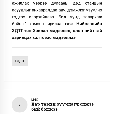
ажиллах үеэрээ дулааны дэд станцын
асуудлыг анхааралдаа авч, дэмжлэг үзүүлнэ
гэдгээ илэрхийллээ. Бид үүнд талархаж
байна.” хэмээн ярилаа
гэж Нийслэлийн
ЗДТГ-ын Хэвлэл мэдээлэл, олон нийттэй
харилцах хэлтсээс мэдээллээ
.
НЗДТГ
ӨМНӨХ
Хар тамхи зуучлагч сүлжээ
бий болжээ