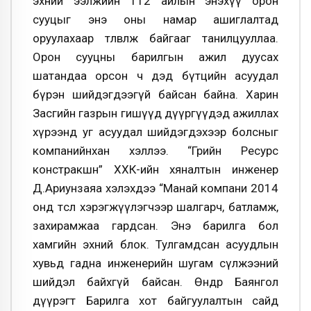
эхний ээлжийн 112 айлын энэхүү орон
сууцыг энэ оны намар ашиглалтад
оруулахаар төлөвлөж байгааг танилцууллаа.
Орон сууцны барилгын ажил дуусах
шатандаа орсон ч дэд бүтцийн асуудал
бүрэн шийдэгдээгүй байсан байна. Харин
Засгийн газрын гишүүд дүүргүүдэд ажиллах
хүрээнд уг асуудал шийдэгдэхээр болсныг
компанийнхан хэллээ. “Грийн Ресурс
констракшн” ХХК-ийн хяналтын инженер
Д.Ариунзаяа хэлэхдээ “Манай компани 2014
онд төсөл хэрэгжүүлэгчээр шалгарч, батламж,
захирамжаа гардсан. Энэ барилга бол
хамгийн эхний блок. Тулгамдсан асуудлын
хувьд гадна инженерийн шугам сүлжээний
шийдэл байхгүй байсан. Өнөөдөр Баянгол
дүүрэгт Барилга хот байгуулалтын сайд