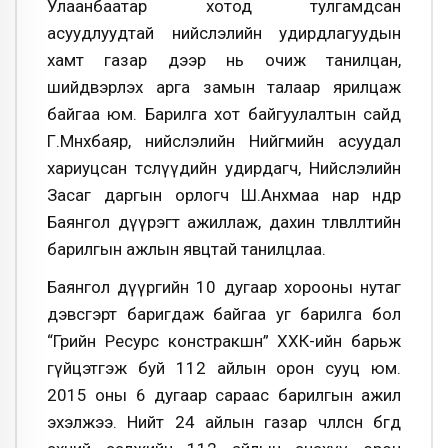
Улаанбаатар хотод тулгамдсан
асуудлуудтай нийслэлийн удирдлагуудын
хамт газар дээр нь очиж танилцан,
шийдвэрлэх арга замын талаар ярилцаж
байгаа юм. Барилга хот байгуулалтын сайд
Г.Мөнхбаяр, нийслэлийн Нийгмийн асуудал
хариуцсан төслүүдийн удирдагч, Нийслэлийн
Засаг даргын орлогч Ш.Анхмаа нар өнөөдөр
Баянгол дүүрэгт ажиллаж, дахин төлөвлөлтийн
барилгын ажлын явцтай танилцлаа.
Баянгол дүүргийн 10 дугаар хорооны нутаг
дэвсгэрт баригдаж байгаа уг барилга бол
“Грийн Ресурс констракшн” ХХК-ийн барьж
гүйцэтгэж буй 112 айлын орон сууц юм.
2015 оны 6 дугаар сараас барилгын ажил
эхэлжээ. Нийт 24 айлын газар чөлөөлсөн бөгөөд