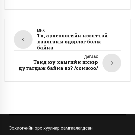
ӨМНӨХ
Түүх, археологийн нээлттэй
хаалганы өдөрлөг болж
байна
ДАРААХ
Танд юу хамгийн ихээр
дутагдаж байна вэ? /сонжоо/
Зохиогчийн эрх хуулиар хамгаалагдсан