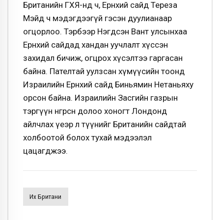
Британийн ГХЯ-нд ч, Ерөнхий сайд Тереза
Мэйд ч мэдэгдээгүй гэсэн дуулианаар
огцорлоо. Тэрбээр Нэгдсэн Вант улсынхаа
Ерөнхий сайдад хандан уучлалт хүссэн
захидал бичиж, огцрох хүсэлтээ гаргасан
байна. Пателтай уулзсан хүмүүсийн тоонд
Израилийн Ерөнхий сайд Биньямин Нетаньяху
орсон байна. Израилийн Засгийн газрын
тэргүүн өнгөрсөн долоо хоногт Лондонд
айлчлах үеэр л түүнийг Британийн сайдтай
холбоотой болох тухай мэдээлэл
цацагджээ.
Их Британи