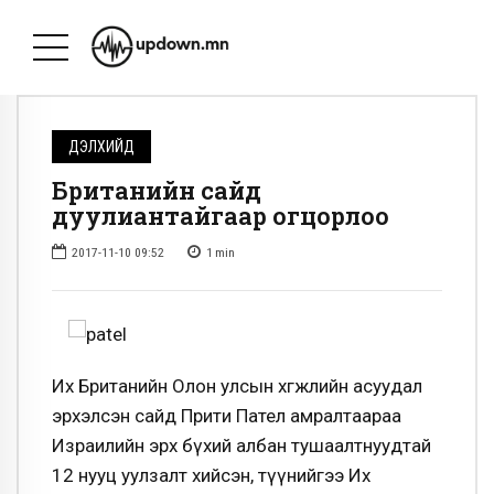
ДЭЛХИЙД
Британийн сайд
дуулиантайгаар огцорлоо
2017-11-10 09:52
1
min
Их Британийн Олон улсын хөгжлийн асуудал
эрхэлсэн сайд Прити Пател амралтаараа
Израилийн эрх бүхий албан тушаалтнуудтай
12 нууц уулзалт хийсэн, түүнийгээ Их