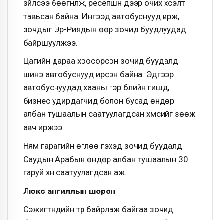
зүйлсээ бөөгнүүлж, ресепшн дээр очих хүсэлт
тавьсан байна. Ингээд автобуснууд ирж,
зочдыг Эр-Риядын өөр зочид буудлуудад
байршуулжээ.
Цагийн дараа хоосорсон зочид буудалд
шинэ автобуснууд ирсэн байна. Эдгээр
автобуснуудад хааны гэр бүлийн гишүүд,
бизнес удирдагчид болон бусад өндөр
албан тушаалын саатуулагдсан хүмүүсийг зөөж
авч иржээ.
Ням гарагийн өглөө гэхэд зочид буудалд
Саудын Арабын өндөр албан тушаалын 30
гаруй хүн саатуулагдсан аж.
Люкс ангиллын шорон
Сэжигтнүүдийн түр байрлаж байгаа зочид