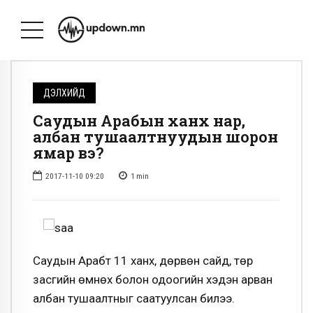
ДЭЛХИЙД
Саудын Арабын ханхүү нар,
албан тушаалтнуудын шорон
ямар вэ?
2017-11-10 09:20
1
min
Саудын Арабт 11 ханхүү, дөрвөн сайд, төр
засгийн өмнөх болон одоогийн хэдэн арван
албан тушаалтныг саатуулсан билээ.