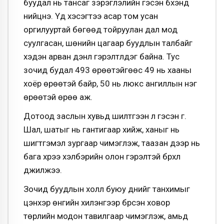
буудал нь тансаг зэрэглэлийн гэсэн бүхэнд
нийцнэ. Үүд хэсэгтээ асар том усан
оргилууртай бөгөөд тойруулан дал мод
суулгасан, шөнийн цагаар буудлын талбайг
хэдэн арван дэнлүү гэрэлтүүлдэг байна. Тус
зочид будал 493 өрөөтэйгөөс 49 нь хааны
хоёр өрөөтэй байр, 50 нь люкс ангиллын нэг
өрөөтэй өрөө аж.
Дотоод заслын хувьд шилтгээн л гэсэн үг.
Шал, шатыг нь гантигаар хийж, ханыг нь
шигтгэмэл зургаар чимэглэж, таазан дээр нь
бага хүрээ хэлбэрийн олон гэрэлтэй бүрхүүл
дүүжилжээ.
Зочид буудлын холл буюу үүднийг танхимыг
цэнхэр өнгийн хилэнгээр бүрсэн ховор
төрлийн модон тавилгаар чимэглэж, амьд