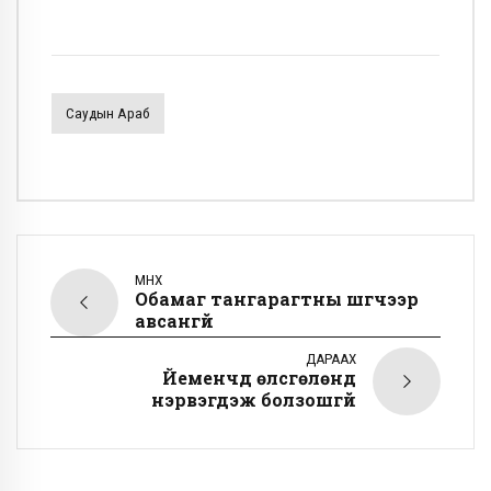
Саудын Араб
ӨМНӨХ
Обамаг тангарагтны шүүгчээр
авсангүй
ДАРААХ
Йеменчүүд өлсгөлөнд
нэрвэгдэж болзошгүй