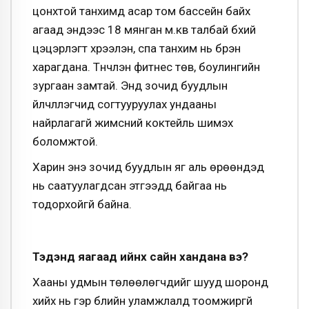
цонхтой танхимд асар том бассейн байх
агаад эндээс 18 мянган м.кв талбай бүхий
цэцэрлэгт хүрээлэн, спа танхим нь бүрэн
харагдана. Түүнчлэн фитнес төв, боулингийн
зургаан замтай. Энд зочид буудлын
үйлчлүүлэгчид согтууруулах ундааны
найрлагагүй жимсний коктейль шимэх
боломжтой.
Харин энэ зочид буудлын яг аль өрөөнүүдэд
нь саатуулагдсан этгээдүүд байгаа нь
тодорхойгүй байна.
Тэдэнд яагаад ийнхүү сайн хандана вэ?
Хааны удмын төлөөлөгчдийг шууд шоронд
хийх нь гэр бүлийн уламжлалд тоомжиргүй