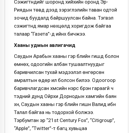
Сэжигтнүүдийг шоронд хийхийн оронд Эр-
Риядын төвд дээд зэрэглэлийн таван одтой
зочид буудалд байршуулсан байна. Тэгвэл
сэжигтнүүд ямар нөхцөлд хоригдож байгаа
талаар “Газета”-д ийнхүү бичжээ.
Хааны удмын авлигачид
Саудын Арабын хааны гэр бүлийн гишүүд болон
өмнөх, одоогийн албан тушаалтнуудыг
баривчилсан тухай мэдээлэл өнгөрсөн
амралтын өдөр ил болсон билээ. Одоогоор
баривчлагдсан хүмүүсийн нэрс бүрэн гараагүй ч
тэдний дунд Ойрхи Дорнодын хамгийн баян
хүн, Саудын хааны гэр бүлийн гишүүн Валид ибн
Талал байгаа нь тодорхой болжээ.
Тэрбумтан эр “21st Century Fox”, “Citigroup”,
“Apple”, “Twitter”-т багц хувьцаа