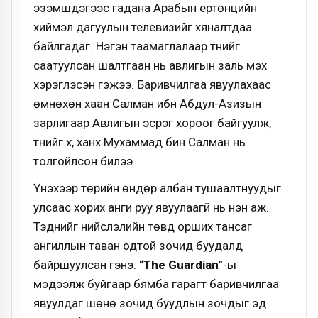
эзэмшдэгээс гадана Арабын ертөнцийн
хиймэл дагуулын телевизийг хяналтдаа
байлгадаг. Нэгэн таамаглалаар түүнийг
саатуулсан шалтгаан нь авлигын заль мэх
хэрэглэсэн гэжээ. Баривчилгаа явуулахаас
өмнөхөн хаан Салман ибн Абдул-Азизын
зарлигаар Авлигын эсрэг хороог байгуулж,
түүнийг хүү, ханхүү Мухаммад бин Салман нь
толгойлсон билээ.
Үнэхээр төрийн өндөр албан тушаалтнуудыг
улсаас хорих анги руу явуулаагүй нь үнэн аж.
Тэднийг нийслэлийн төвд орших тансаг
ангиллын таван одтой зочид буудалд
байршуулсан гэнэ. “
The Guardian
”-ы
мэдээлж буйгаар бямба гарагт баривчилгаа
явуулдаг шөнө зочид буудлын зочдыг эд