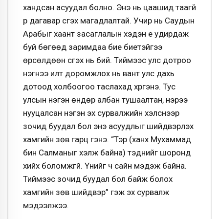
хандсан асуудал болно. Энэ нь цаашид таагүй
үр дагавар үүсгэх магадлалтай. Учир нь Саудын
Арабыг хаант засаглалын хэдэн үе удирдаж
буй бөгөөд заримдаа бие биетэйгээ
өрсөлдөөн үүсгэх нь бий. Тиймээс улс дотроо
нэгнээ илт доромжлох нь вант улс дахь
дотоод холбоогоо таслахад хүргэнэ. Тус
улсын нэгэн өндөр албан тушаалтан, нэрээ
нууцалсан нэгэн эх сурвалжийн хэлснээр
зочид буудал бол энэ асуудлыг шийдвэрлэх
хамгийн зөв гарц гэнэ. “Тэр (ханхүү Мухаммад
бин Салманыг хэлж байна) тэднийг шоронд
хийх боломжгүй. Үүнийг ч сайн мэдэж байна.
Тиймээс зочид буудал бол байж болох
хамгийн зөв шийдвэр” гэж эх сурвалж
мэдээлжээ.