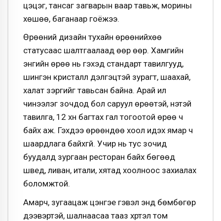
цэцэг, тансаг загварын ваар тавьж, морины
хөшөө, баганаар гоёжээ.
Өрөөний дизайн тухайн өрөөнийхөө
статусаас шалтгаалаад өөр өөр. Хамгийн
энгийн өрөө нь гэхэд стандарт тавилгууд,
шингэн кристалл дэлгэцтэй зурагт, шаахай,
халат зэргийг тавьсан байна. Арай илүү
чинээлэг зочдод бол саруул өрөөтэй, үнэтэй
тавилга, 12 хүн багтах гал тогоотой өрөө ч
байх аж. Гэхдээ өрөөндөө хоол идэх ямар ч
шаардлага байхгүй. Учир нь тус зочид
буудалд зургаан ресторан байх бөгөөд
швед, ливан, итали, хятад хоолноос захиалах
боломжтой.
Амарч, зугаацаж цэнгэе гэвэл энд бөмбөгөр
дээвэртэй, шалнаасаа тааз хүртэл том