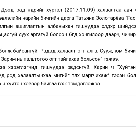
ээд рад өнөөдрийг хүртэл (2017.11.09) халаалтаа авч 
эвлэлийн нарийн бичгийн дарга Татьяна Золотарёва “Fac
лгын ашиглалтын албаныхан гишүүдээ хөлдөөхөөр шийд
цасгүй суух аргагүй болсон бөгөөд хонгилоор даарч, чич
болж байсангүй. Радад халаалт огт алга. Сууж, юм бичихэ
 Зарим нь пальтогоо огт тайлахаа больсон” гэжээ.
ээ хэрэглэгчид гишүүдээ өрөвдсөнгүй. Харин ч “Хүйтэ
 өөрсдөө халаалтынхаа мөнгийг төлөхөө мартчихаж” гэсэн б
 ч хүйтэн хэвээр байгаа гэж тэмдэглэжээ.