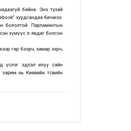
чадаагүй байна. Энэ тухай
ebook” хуудсандаа бичжээ.
сэн бололтой. Парламентын
ирсэн хүмүүс л явдаг болсон
эр гар бээрч, хамар хөхөрч,
нд үслэг эдлэл илүү сайн
ол зарим нь Киевийн төсвийн