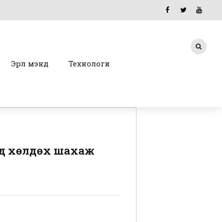
Эрүүл мэнд
Технологи
үд хөлдөх шахаж