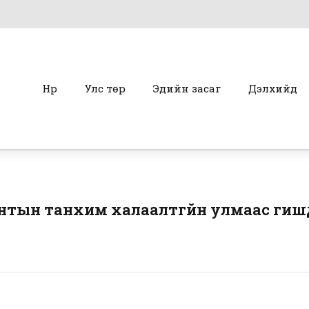
Нүүр
Улс төр
Эдийн засаг
Дэлхийд
тын танхим халаалтгүйн улмаас гишү