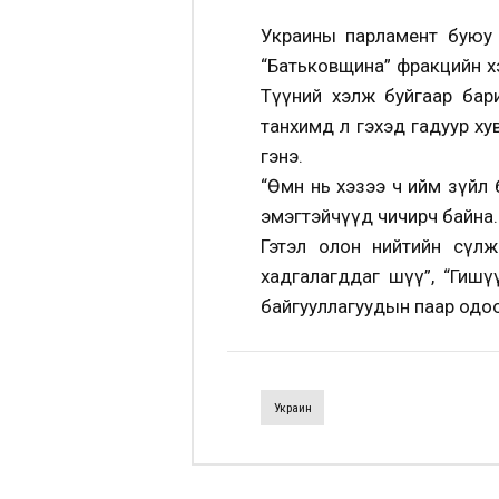
Украины парламент буюу Д
“Батьковщина” фракцийн х
Түүний хэлж буйгаар бари
танхимд л гэхэд гадуур хув
гэнэ.
“Өмнө нь хэзээ ч ийм зүйл 
эмэгтэйчүүд чичирч байна.
Гэтэл олон нийтийн сүлж
хадгалагддаг шүү”, “Гишүүд
байгууллагуудын паар одоо
Украин