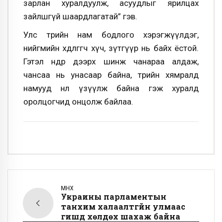
зарлан хуралдуулж, асуудлыг ярилцах
зайлшгүй шаардлагатай” гэв.
Улс төрийн нам бодлого хэрэгжүүлдэг,
нийгмийн хөдөлгөгч хүч, зүтгүүр нь байх ёстой.
Гэтэл өнөөдөр дээрх шинж чанараа алдаж,
чансаа нь унасаар байна, төрийн хямралд
намууд нөлөө үзүүлж байна гэж хуралд
оролцогчид онцолж байлаа.
ӨМНӨХ
Украины парламентын
танхим халаалтгүйн улмаас
гишүүд хөлдөх шахаж байна