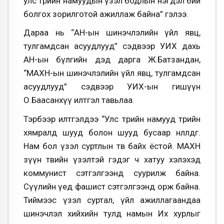
улс төрийн намуудын үзэл бодлын нэгдэл бий
болгох зорилготой ажиллаж байна” гэлээ.
Дараа нь “АН-ын шинэчлэлийн үйл явц,
тулгамдсан асуудлууд” сэдвээр УИХ дахь
АН-ын бүлгийн дэд дарга Ж.Батзандан,
“МАХН-ын шинэчлэлийн үйл явц, тулгамдсан
асуудлууд” сэдвээр УИХ-ын гишүүн
О.Баасанхүү илтгэл тавьлаа.
Тэрбээр илтгэлдээ “Улс төрийн намууд төрийн
хямралд шууд болон шууд бусаар нөлөөлдөг.
Нам бол үзэл суртлын төв байх ёстой. МАХН
зүүн төвийн үзэлтэй гэдэг ч хатуу хэлэхэд
коммунист сэтгэлгээнд суурилж байна.
Сүүлийн үед фашист сэтгэлгээнд орж байна.
Тиймээс үзэл суртал, үйл ажиллагаандаа
шинэчлэл хийхийн тулд намын Их хурлыг