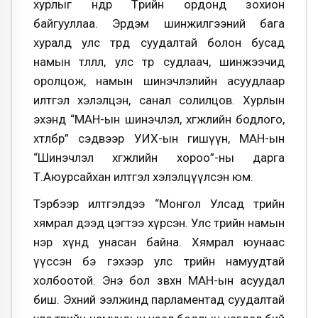
хурлыг өнөөдөр Төрийн ордонд зохион
байгууллаа. Эрдэм шинжилгээний бага
хуралд улс төрд суудалтай болон бусад
намын төлөөлөл, улс төр судлаач, шинжээчид
оролцож, намын шинэчлэлийн асуудлаар
илтгэл хэлэлцэн, санал солилцов. Хурлын
эхэнд “МАН-ын шинэчлэл, хөгжлийн бодлого,
хөтөлбөр” сэдвээр УИХ-ын гишүүн, МАН-ын
“Шинэчлэл хөгжлийн хороо”-ны дарга
Т.Аюурсайхан илтгэл хэлэлцүүлсэн юм.
Тэрбээр илтгэлдээ “Монгол Улсад төрийн
хямрал дээд цэгтээ хүрсэн. Улс төрийн намын
нэр хүнд унасан байна. Хямрал юунаас
үүссэн бэ гэхээр улс төрийн намуудтай
холбоотой. Энэ бол зөвхөн МАН-ын асуудал
биш. Эхний ээлжинд парламентад суудалтай