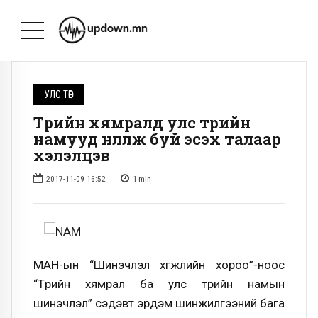
УЛС ТӨР
Төрийн хямралд улс төрийн
намууд нөлөөлж буй эсэх талаар
хэлэлцэв
2017-11-09 16:52
1
min
МАН-ын “Шинэчлэл хөгжлийн хороо”-ноос
“Төрийн хямрал ба улс төрийн намын
шинэчлэл” сэдэвт эрдэм шинжилгээний бага