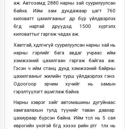
аж. Автозамд 2880 нарны зай суурилуулсан
байна. Ийм зам дундажаар цагт 760
киловатт цахилгааныг өдөр бүр үйлдвэрлэх
бөгөөд нартай өдрүүдэд 1500 хүртэлх
киловаттыг гаргаж чадах аж.
Хавтгай, хөдөлгөөнгүй суурилуулсан нарны зай нь
нарны гэрлийг бага авдаг учраас ийм
хэмжээний цахилгаан гаргаж байгаа аж.
Гэсэн ч ийм станц дунд хэмжээний байрны
цахилгааныг жилийн турш үйлдвэрлэх гэнэ.
Одоогоор эрчим хүчийг нь замын
гэрэлтүүлэгт ашиглаж байна.
Нарны хэврэг зайг автомашины дугуйнаас
хамгаалахын тулд түүнийг таван давхар
цахиураар бүрсэн байна. Ийм төсөл нь 5 сая
еврогийн үнэтэй бөгөөд хэзээ өөрийн өртгөө төлөх нь