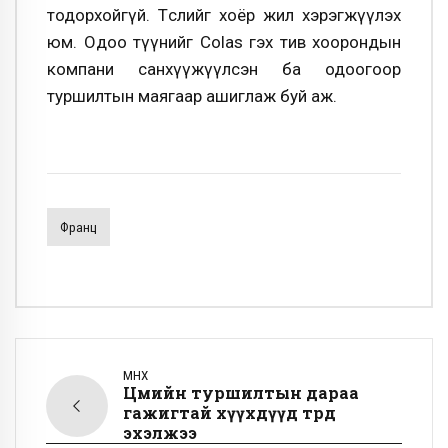
тодорхойгүй. Төслийг хоёр жил хэрэгжүүлэх
юм. Одоо түүнийг Colas гэх тив хоорондын
компани санхүүжүүлсэн ба одоогоор
туршилтын маягаар ашиглаж буй аж.
Франц
ӨМНӨХ
Цөмийн туршилтын дараа
гажигтай хүүхдүүд төрөөд
эхэлжээ