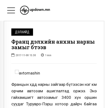
ДЭЛХИЙД
Франц дэлхийн анхны нарны
замыг бүтээв
2017-11-08 15:30
1
min
Францын хөдөөд нарны зайгаар бүтээсэн нэг км
орчим автозам ашиглалтад оржээ. Энэ
гайхамшигт автозамыг 3400 хүн оршин
суудаг Турувро-Пэрш хотоор дайрч байгаа