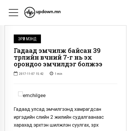
ЭРҮҮЛ МЭНД
Гадаад эмчилж байсан 39
төрлийн өвчний 7-г нь эх
орондоо эмчилдэг болжээ
2017-11-07 15:42
1
min
Гадаад улсад эмчилгээнд хамрагдсан
иргэдийн сүүлийн 2 жилийн судалгаанаас
харахад эрхтэн шилжүүлэн суулгах, зүрх