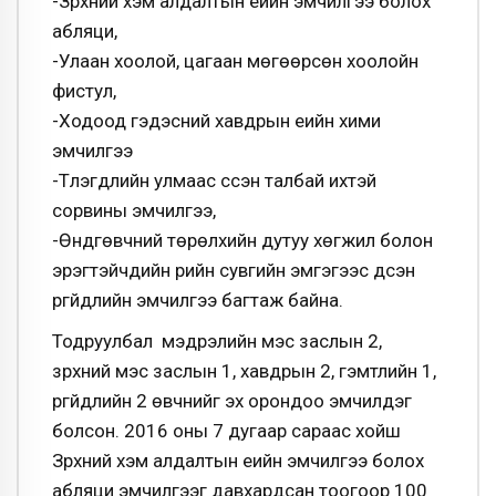
-Зүрхний хэм алдалтын үеийн эмчилгээ болох
абляци,
-Улаан хоолой, цагаан мөгөөрсөн хоолойн
фистул,
-Ходоод гэдэсний хавдрын үеийн хими
эмчилгээ
-Түлэгдлийн улмаас үүссэн талбай ихтэй
сорвины эмчилгээ,
-Өндгөвчний төрөлхийн дутуу хөгжил болон
эрэгтэйчүүдийн үрийн сувгийн эмгэгээс үүдсэн
үргүйдлийн эмчилгээ багтаж байна.
Тодруулбал мэдрэлийн мэс заслын 2,
зүрхний мэс заслын 1, хавдрын 2, гэмтлийн 1,
үргүйдлийн 2 өвчнийг эх орондоо эмчилдэг
болсон. 2016 оны 7 дугаар сараас хойш
Зүрхний хэм алдалтын үеийн эмчилгээ болох
абляци эмчилгээг давхардсан тоогоор 100