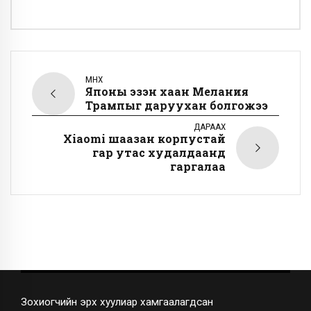
ӨМНӨХ
Японы эзэн хаан Мелания
Трампыг даруухан болгожээ
ДАРААХ
Xiaomi шаазан корпустай
гар утас худалдаанд
гаргалаа
Зохиогчийн эрх хуулиар хамгаалагдсан