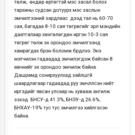
төлж, өндөр өртөгтэй мэс засал болох
тархины судсан дотуурх мэс заслын
эмчилгээний зардлаас дээд тал нь 60-70
сая, багадаа 8-10 сая төгрөгийг эрүүл мэндийн
даатгалаар хөнгөлөгдөн иргэн 10-3 сая
төгрөг төлж эх орондоо эмчилгээнд
хамрагдах бүрэн боломж бүрдлээ. Энэ
мэтчилэн гадаадад эмчилэгдэж байсан 8
өвчнийг эх орондоо эмчилж байна.
Дашрамд сонирхуулхад зайлшгүй
шаардлагаар гадаадад руу эмчлүүлсэн нийт
иргэдийг явсан улсаар нь хувааж ангилж
үзэхэд БНСУ-д 41.3%, БНЭУ-д 26.6%,
БНХАУ-19% тус тус эмчилгээ хийлгэсэн
байна.