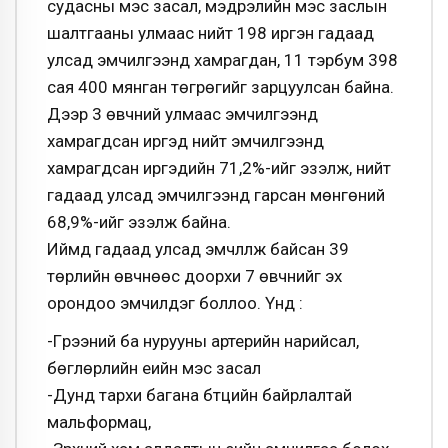
судасны мэс засал, мэдрэлийн мэс заслын
шалтгааны улмаас нийт 198 иргэн гадаад
улсад эмчилгээнд хамрагдан, 11 тэрбум 398
сая 400 мянган төгрөгийг зарцуулсан байна.
Дээр 3 өвчний улмаас эмчилгээнд
хамрагдсан иргэд нийт эмчилгээнд
хамрагдсан иргэдийн 71,2%-ийг эзэлж, нийт
гадаад улсад эмчилгээнд гарсан мөнгөний
68,9%-ийг эзэлж байна.
Иймд гадаад улсад эмчлүүлж байсан 39
төрлийн өвчнөөс доорхи 7 өвчнийг эх
орондоо эмчилдэг боллоо. Үүнд :
-Гүрээний ба нурууны артерийн нарийсал,
бөглөрлийн үеийн мэс засал
-Дунд тархи багана бүтцийн байрлалтай
мальформац,