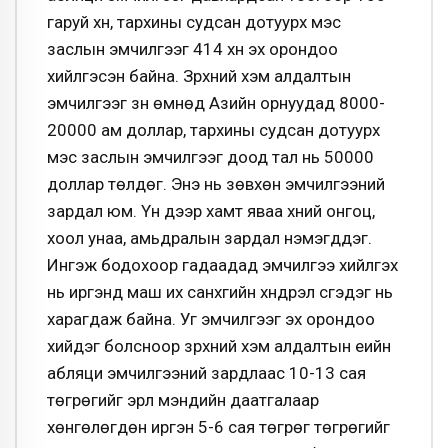
гаруй хүн, тархины судсан дотуурх мэс
заслын эмчилгээг 414 хүн эх орондоо
хийлгэсэн байна. Зүрхний хэм алдалтын
эмчилгээг зүүн өмнөд Азийн орнуудад 8000-
20000 ам доллар, тархины судсан дотуурх
мэс заслын эмчилгээг доод тал нь 50000
доллар төлдөг. Энэ нь зөвхөн эмчилгээний
зардал юм. Үүн дээр хамт яваа хүний онгоц,
хоол унаа, амьдралын зардал нэмэгддэг.
Ингэж бодохоор гадаадад эмчилгээ хийлгэх
нь иргэнд маш их санхүүгийн хүндрэл үүсгэдэг нь
харагдаж байна. Уг эмчилгээг эх орондоо
хийдэг болсноор зүрхний хэм алдалтын үеийн
абляци эмчилгээний зардлаас 10-13 сая
төгрөгийг эрүүл мэндийн даатгалаар
хөнгөлөгдөн иргэн 5-6 сая төгрөг төгрөгийг