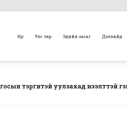
Нүүр
Улс төр
Эдийн засаг
Дэлхийд
осын тэргүүнтэй уулзахад нээлттэй гэ