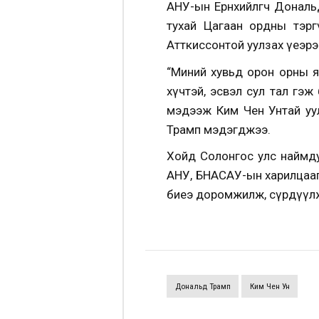
АНУ-ын Ерөнхийлөгч Донал
тухай Цагаан ордны тэргү
Атткиссонтой уулзах үеэр
“Миний хувьд орон орны я
хүчтэй, эсвэл сул тал гэ
мэдээж Ким Чен Унтай уул
Трамп мэдэгджээ.
Хойд Солонгос улс наймдуг
АНУ, БНАСАУ-ын харилцааг
биеэ доромжилж, сүрдүүлж 
Дональд Трамп
Ким Чен Ун