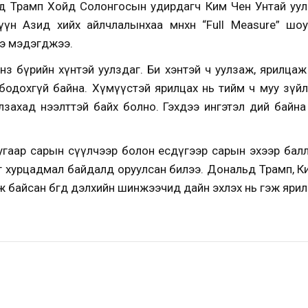
ьд Трамп Хойд Солонгосын удирдагч Ким Чен Унтай уул
үн Азид хийх айлчлалынхаа өмнөхөн “Full Measure” шоун
ээ мэдэгджээ.
нз бүрийн хүнтэй уулздаг. Би хэнтэй ч уулзаж, ярилцаж
ж бодохгүй байна. Хүмүүстэй ярилцах нь тийм ч муу зүй
захад нээлттэй байх болно. Гэхдээ ингэтэл өдий байн
аар сарын сүүлчээр болон есдүгээр сарын эхээр баллист
 хурцадмал байдалд оруулсан билээ. Дональд Трамп, Ки
байсан бөгөөд дэлхийн шинжээчид дайн эхлэх нь гэж яри