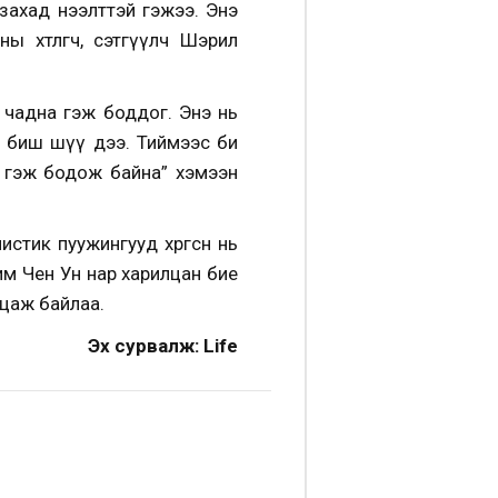
захад нээлттэй гэжээ. Энэ
ы хөтлөгч, сэтгүүлч Шэрил
 чадна гэж боддог. Энэ нь
л биш шүү дээ. Тиймээс би
а гэж бодож байна” хэмээн
ик пуужингууд хөөргөсөн нь
м Чен Ун нар харилцан бие
лцаж байлаа.
Эх сурвалж: Life