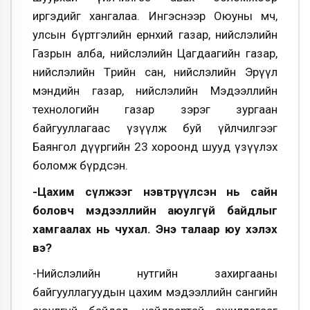
иргэдийг хангалаа. Ингэснээр Оюуны өмч,
улсын бүртгэлийн ерөнхий газар, нийслэлийн
Газрын алба, нийслэлийн Цагдаагийн газар,
нийслэлийн Төрийн сан, нийслэлийн Эрүүл
мэндийн газар, нийслэлийн Мэдээллийн
технологийн газар зэрэг зургаан
байгууллагаас үзүүлж буй үйлчилгээг
Баянгол дүүргийн 23 хороонд шууд үзүүлэх
боломж бүрдсэн.
-Цахим сүлжээг нэвтрүүлсэн нь сайн
боловч мэдээллийн аюулгүй байдлыг
хамгаалах нь чухал. Энэ талаар юу хэлэх
вэ?
-Нийслэлийн нутгийн захиргааны
байгууллагуудын цахим мэдээллийн сангийн