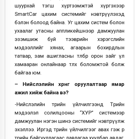
шуурхай тэгш хүртээмжтэй хүргэхээр
SmartCar цахим системийг нэвтрүүлэхэд
бэлэн болоод байна. Уг цахим систем болон
ухаалаг утасны аппликейшнээр дамжуулан
эзэмшиж буй тээврийн хэрэгслийн
мэдээллийг хянах, aгаарын бохирдлын
татвар, зам ашигласны төлбөрөө орон зайг үл
хамааран онлайнаар төлөх боломжтой болж
байгаа юм.
– Нийслэлийн хөрөнгө оруулалтаар ямар
ажил хийж байна вэ?
-Нийслэлийн төрийн үйлчилгээнд Төрийн
мэдээлэл солилцооны “ХУР” системээр
дамжуулан нэгэн шинэ системийг нэвтрүүлж
эхэллээ. Иргэд төрийн үйлчилгээг авах гэж өөр
төрийн байгууллагаас лавлагаа хуулбар авдаг,