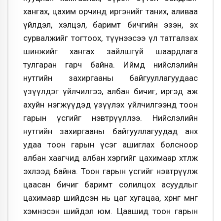
хангах, цахим орчинд иргэнийг таних, аливаа
үйлдэл, хэлцэл, баримт бичгийн эзэн, эх
сурвалжийг тогтоох, түүнээсээ үл татгалзах
шинжийг хангах зайлшгүй шаардлага
тулгаран гарч байна. Иймд нийслэлийн
нутгийн захиргааны байгууллагуудаас
үзүүлдэг үйлчилгээ, албан бичиг, иргэд аж
ахуйн нэгжүүдэд үзүүлэх үйлчилгээнд тоон
гарын үсгийг нэвтрүүллээ. Нийслэлийн
нутгийн захиргааны байгууллагуудад анх
удаа тоон гарын үсэг ашиглах болсноор
албан хаагчид албан хэргийг цахимаар хөтөлж
эхлээд байна. Тоон гарын үсгийг нэвтрүүлж
цаасан бичиг баримт солилцох асуудлыг
цахимаар шийдсэн нь цаг хугацаа, хөрөнгө мөнгө
хэмнэсэн шийдэл юм. Цаашид тоон гарын