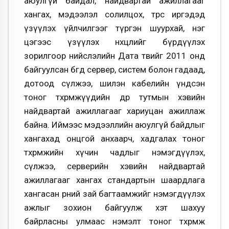
аюулгүй байдал, найдвартай ажиллагааг
хангах, мэдээлэл солилцох, төрөөс иргэдэд
үзүүлэх үйлчилгээг түргэн шуурхай, нэг
цэгээс үзүүлэх нөхцөлийг бүрдүүлэх
зорилгоор нийслэлийн Дата төвийг 2011 онд
байгуулсан бөгөөд сервер, систем болон гадаад,
дотоод сүлжээ, шилэн кабелийн үндсэн
тоног төхөөрөмжүүдийн өдөр тутмын хэвийн
найдвартай ажиллагааг хариуцан ажиллаж
байна. Иймээс мэдээллийн аюулгүй байдлыг
хангахад онцгой анхаарч, хадгалах тоног
төхөөрөмжийн хүчин чадлыг нэмэгдүүлэх,
сүлжээ, серверийн хэвийн найдвартай
ажиллагааг хангах стандартын шаардлага
хангасан өрөөний зай багтаамжийг нэмэгдүүлэх
ажлыг зохион байгуулж хэт шахуу
байрласны улмаас нэмэлт тоног төхөөрөмж