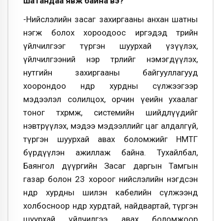
шатандаа явж байна вэ?
-Нийслэлийн засаг захиргааны анхан шатны
нэгж болох хороодоос иргэдэд төрийн
үйлчилгээг түргэн шуурхай үзүүлэх,
үйлчилгээний нэр төрлийг нэмэгдүүлэх,
нутгийн захиргааны байгууллагууд
хоорондоо өндөр хурдны сүлжээгээр
мэдээлэл солилцох, орчин үеийн ухаалаг
тоног төхөөрөмж, системийн шийдлүүдийг
нэвтрүүлэх, мэдээ мэдээллийг цаг алдалгүй,
түргэн шуурхай авах боломжийг НМТГ
бүрдүүлэн ажиллаж байна. Тухайлбал,
Баянгол дүүргийн Засаг даргын Тамгын
газар болон 23 хороог нийслэлийн нэгдсэн
өндөр хурдны шилэн кабелийн сүлжээнд
холбосноор өндөр хурдтай, найдвартай, түргэн
шуурхай үйлчилгээ авах боломжоор