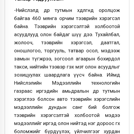
-Нийслэлд өдөр тутмын хөдөлгөөнд оролцож
байгаа 460 мянга орчим тээврийн хэрэгсэл
байна. Тээврийн хэрэгсэлтэй холбоотой
асуудлууд олон байдаг шүү дээ. Тухайлбал,
жолооч, тээврийн хэрэгсэл, даатгал,
оношлогоо, торгууль, татвар осол, мэдээж
замын түгжрээ, зогсоол агаарын бохирдол
такси, нийтийн тээвэр гэх мэт олон асуудлыг
зохицуулах шаардлага үүсч байна. Иймд
Нийслэлийн Мэдээллийн технологийн
газраас иргэдийн амьдралын өдөр тутмын
хэрэглээ болсон авто тээврийн хэрэгслийн
мэдээллийн дундын санг бий болгож
тээврийн хэрэгсэлтэй холбоотой мэдээ
мэдээллийг иргэд олон нийтэд нэг дороос өгөх
боломжийг бүрдүүлэх, үйлчилгээг хурдан