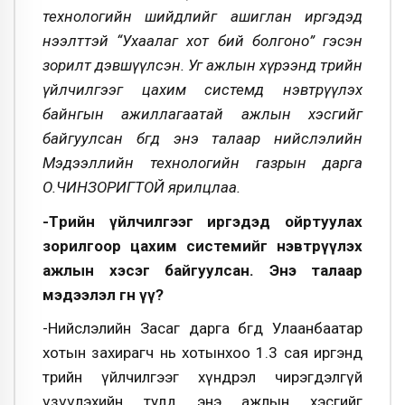
технологийн шийдлийг ашиглан иргэдэд
нээлттэй “Ухаалаг хот бий болгоно” гэсэн
зорилт дэвшүүлсэн. Уг ажлын хүрээнд төрийн
үйлчилгээг цахим системд нэвтрүүлэх
байнгын ажиллагаатай ажлын хэсгийг
байгуулсан бөгөөд энэ талаар нийслэлийн
Мэдээллийн технологийн газрын дарга
О.ЧИНЗОРИГТОЙ ярилцлаа.
-Төрийн үйлчилгээг иргэдэд ойртуулах
зорилгоор цахим системийг нэвтрүүлэх
ажлын хэсэг байгуулсан. Энэ талаар
мэдээлэл өгнө үү?
-Нийслэлийн Засаг дарга бөгөөд Улаанбаатар
хотын захирагч нь хотынхоо 1.3 сая иргэнд
төрийн үйлчилгээг хүндрэл чирэгдэлгүй
үзүүлэхийн тулд энэ ажлын хэсгийг