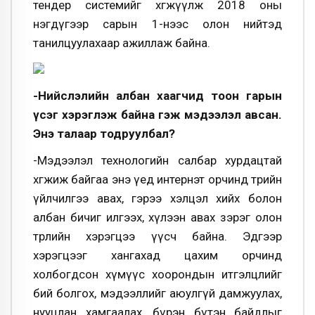
тендер системийг хөгжүүлж 2018 оны
нэгдүгээр сарын 1-нээс олон нийтэд
танилцуулахаар ажиллаж байна.
-Нийслэлийн албан хаагчид тоон гарын
үсэг хэрэглэж байна гэж мэдээлэл авсан.
Энэ талаар тодруулбал?
-Мэдээлэл технологийн салбар хурдацтай
хөгжиж байгаа энэ үед интернэт орчинд төрийн
үйлчилгээ авах, гэрээ хэлцэл хийх болон
албан бичиг илгээх, хүлээн авах зэрэг олон
төрлийн хэрэгцээ үүсч байна. Эдгээр
хэрэгцээг хангахад цахим орчинд
холбогдсон хүмүүс хоорондын итгэлцлийг
бий болгох, мэдээллийг аюулгүй дамжуулах,
нууцлан хамгаалах, бүрэн бүтэн байдлыг