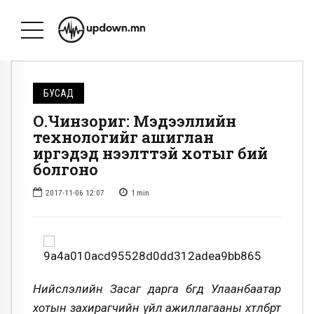
БУСАД
О.Чинзориг: Mэдээллийн
технологийг ашиглан
иргэдэд нээлттэй хотыг бий
болгоно
2017-11-06 12:07
1
min
Нийслэлийн Засаг дарга бөгөөд Улаанбаатар
хотын захирагчийн үйл ажиллагааны хөтөлбөрт