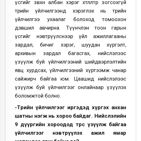
үсгийг зөвхөн албан хэрэг хөтлөлтөөр зогсохгүй
төрийн үйлчилгээнд хэрэглэх нь төрийн
үйлчилгээ ухаалаг болоход томоохон
дэвшил авчирна. Түүнчлэн тоон гарын
үсгийг нэвтрүүлснээр үйл ажиллагааны
зардал, бичиг хэрэг, шуудан хүргэлт,
архивын зардал багасгах, нийслэлээс
үзүүлж буй үйлчилгээний шийдвэрлэлтийн
явц хурдсах, үйлчилгээний хүртээмж чанар
сайжирч байгаа юм. Цаашид нийслэлээс
үзүүлж буй үйлчилгээг онлайнаар үзүүлэх
боломжтой болно.
-Төрийн үйлчилгээг иргэдэд хүргэх анхан
шатны нэгж нь хороо байдаг. Нийслэлийн
9 дүүргийн хороодод төрөөс үзүүлж байгаа
үйлчилгээг нэвтрүүлэх ажил ямар