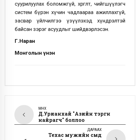
суурилуулах боломжгүй, хөргөлт, чийгшүүлэгч
систем бүрэн хүчин чадлаараа ажиллахгүй,
засвар үйлчилгээ үзүүлэхэд хүндрэлтэй
байсан зэрэг асуудлыг шийдвэрлэсэн.
Г.Наран
Монголын үнэн
ӨМНӨХ
Д.Урианхай "Азийн тэргүүн
найрагч" боллоо
ДАРААХ
Техас мужийн сүмд