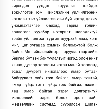
чирэгдэл үүсдэг асуудлыг шийдэх
зорилготой юм. Нийслэлийн үйлчилгээний
нэгдсэн төвөөс үйлчилгээ авч буй иргэд цахим
үнэмлэхтэйгээ байхад зарим төрлийн
лавлагааг хуулбар нотариат шаардахгүй
төрийн үйлчилгээг түргэн шуурхай авах, хөрөнгө
мөнгө, цаг хугацаа хэмнэх боломжтой болж
байна. Мөн нийслэлийн хөрөнгө оруулалтаар хийж
байгаа бүтээн байгуулалтыг иргэд олон нийт
хянах, дугаар хорооны иргэн манай хороонд
эсвэл дүүрэгт нийслэлээс ямар бүтээн
байгуулалт хийх гэж байгаа, ямар төсөвтэй,
ямар гүйцэтгэгч гүйцэтгэж байгаа, ажлын
явц ямар байгаа зэрэг дэлгэрэнгүй
мэдээллийг харж болох орон зайн
мэдээллийн системд суурилсан Шилэн