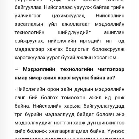
байгууллаа. Нийслэлээс үзүүлж байгаа төрийн
үйлчилгээг цахимжуулах, Нийслэлийн
засаглалын үйл ажиллагааг мэдээллийн
технологийн шийдлүүдийг ашиглан
сайжруулах, нийслэлийн иргэдийг ил тод
мэдээллээр хангах бодлогыг боловсруулж
хэрэгжүүлэх үүрэг бүхий ажлын хэсэг юм.
– Мэдээллийн технологийн чиглэлээр
ямар ямар ажил хэрэгжүүлж байна вэ?
-Нийслэлийн орон зайн дундын мэдээллийн
санг бий болгох томоохон ажил ид өрнөж
байна. Нийслэлийн харьяа байгууллагуудад
төрөл бүрийн мэдээллүүд байдаг боловч энэ
мэдээллүүдийг нэгтгэн харж дүн шинжилгээ
хийх боломж хязгаарлагдмал байна. Үүнээс