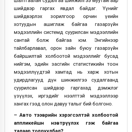
шалтгаалан судалгаа шинжилгээ муутайгаар
шийдвэр гаргах явдал байдаг. Үүнийг
шийдвэрлэх зорилгоор орчин үеийн
хотуудын ашиглаж байгаа газарзүйн
мэдээллийн системд суурилсан мэдээллийн
сантай болж байгаа юм. Энгийнээр
тайлбарлавал, орон зайн буюу газарзүйн
байршилтай холбоотой мэдээллийг бусад
нийгэм, эдийн засгийн статистикийн тоон
мэдээллүүдтэй хамтад нь харж хотын
удирдлагууд дүн шинжилгээ судалгаанд
суурилсан шийдвэр гаргахад дэмжлэг
үзүүлэх, иргэдийг нээлттэй мэдээллээр
хангах гээд олон давуу талыг бий болгоно.
– Авто тээврийн хэрэгсэлтэй холбоотой
аппликейшн нэвтрүүлэх гэж байгаа
талаар тодруулбал?