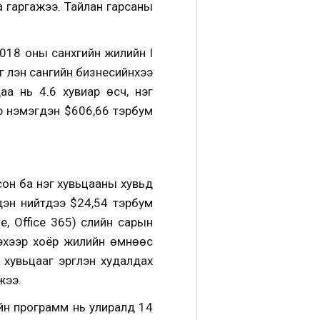
 гаргажээ. Тайлан гарсаны
18 оны санхүүгийн жилийн I
г үүлэн сангийн бизнесийнхээ
а нь 4.6 хувиар өсч, нэг
ар нэмэгдэн $606,66 тэрбум
он ба нэг хувьцааны хувьд
дэн нийтдээ $24,54 тэрбум
 Office 365) сүүлийн сарын
рэхээр хоёр жилийн өмнөөс
увьцааг эргүүлэн худалдах
жээ.
жийн программ нь улиралд 14