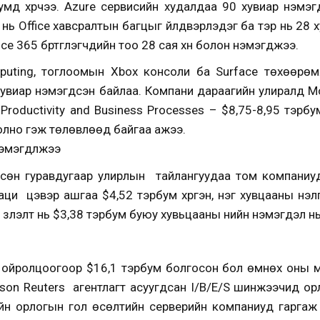
мд хүрчээ. Azure сервисийн худалдаа 90 хувиар нэмэгд
 нь Office хавсралтын багцыг үйлдвэрлэдэг ба тэр нь 28 
e 365 бүртгүүлэгчдийн тоо 28 сая хүн болон нэмэгджээ.
uting, тоглоомын Xbox консоли ба Surface төхөөрөмжи
хувиар нэмэгдсэн байлаа. Компани дараагийн улиралд M
Productivity and Business Processes – $8,75-8,95 тэрбум,
олно гэж төлөвлөөд байгаа ажээ.
эмэгдүүлжээ
ссөн гуравдугаар улирлын тайлангуудаа том компаниу
раци цэвэр ашгаа $4,52 тэрбум хүргэн, нэг хувцааны үнэл
үзүүлэлт нь $3,38 тэрбум буюу хувьцааны үнийн нэмэгдэл н
о ойролцоогоор $16,1 тэрбум болгосон бол өмнөх оны мө
son Reuters агентлагт асуугдсан I/B/E/S шинжээчид ор
ийн орлогын гол өсөлтийн серверийн компаниуд гаргаж