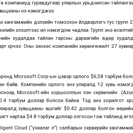
га компаниуд гуравдугаар улирлын урьдчилсан тайлангаа
вьцааны үнэ нэмэгджээ.
 хангамжийн дэлхийн томоохон үйлдвэрлэгч тус групп 20
лийн хүлээлтээс илүү нэмэгдүүлж чадлаа. Групп энэ өсөлтий
нийн худалдаа тайлан гарсны дараагийн өдөр худалда
арт хүрчээ. Оны эхнээс компанийн хөрөнгөжилт 27 хуви
ронд Microsoft Corp-ын цэвэр орлого $6,58 тэрбум болс
сэн байв. Компанийн орлого энэ улиралд 12 хувь нэмэг
нээр, Microsoft-ийн хоршооллын үүлэн сервизийн (Azure,
 20.4 тэрбум доллар болсон байна. Тэд энэ зорилгот хү
лиралд хувьцааны ашгийг $0.42 доллар болгон өөрийн х
игт нартаа $4.8 тэрбум доллар олгосон гэж тайланд өгүүл
lligent Cloud (“ухаалаг үүл”) салбарын серверийн хангам