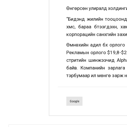
Өнгөрсөн улиралд холдинги
“Бидэнд жилийн тооцоонд 
хүмүүс, бараа бүтээгдэхү
корпорацийн санхүүгийн за
Өмнөхийн адил бүх орлого 
Рекламын орлого $19,8-$24
стритийн шинжээчид Alpha
байв. Компанийн зарлага
тэрбумаар илүү мөнгө зарж 
Google