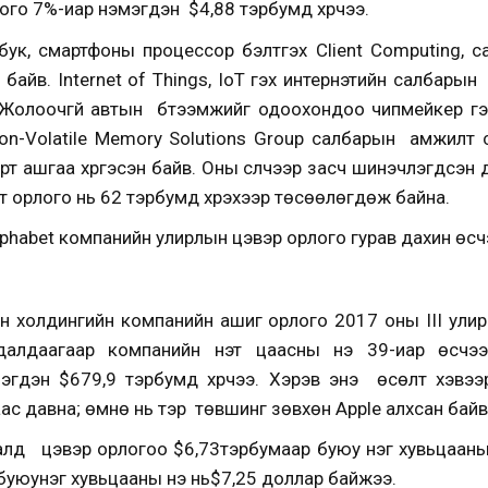
ого 7%-иар нэмэгдэн $4,88 тэрбумд хүрчээ.
бук, смартфоны процессор бэлтгэх Client Computing, са
байв. Internet of Things, IoT гэх интернэтийн салбары
Жолоочгүй автын бүтээмжийг одоохондоо чипмейкер гэж 
on-Volatile Memory Solutions Group салбарын амжилт
рт ашгаа хүргэсэн байв. Оны сүүлчээр засч шинэчлэгдсэн 
т орлого нь 62 тэрбумд хүрэхээр төсөөлөгдөж байна.
lphabet компанийн улирлын цэвэр орлого гурав дахин өсч
йн холдингийн компанийн ашиг орлого 2017 оны III улир
далдаагаар компанийн үнэт цаасны үнэ 39-иар өсчэ
эгдэн $679,9 тэрбумд хүрчээ. Хэрэв энэ өсөлт хэвэ
с давна; өмнө нь тэр төвшинг зөвхөн Apple алхсан байв
алд цэвэр орлогоо $6,73тэрбумаар буюу нэг хувьцааны ү
буюунэг хувьцааны үнэ нь$7,25 доллар байжээ.