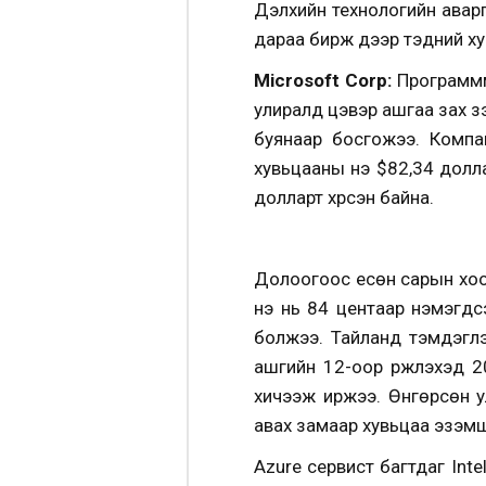
Дэлхийн технологийн авар
дараа бирж дээр тэдний ху
Microsoft Corp:
Программм
улиралд цэвэр ашгаа зах зээ
буянаар босгожээ. Компа
хувьцааны үнэ $82,34 долл
долларт хүрсэн байна.
Долоогоос есөн сарын хоо
үнэ нь 84 центаар нэмэгд
болжээ. Тайланд тэмдэглэс
ашгийн 12-оор үржүүлэхэд
хичээж иржээ. Өнгөрсөн у
авах замаар хувьцаа эзэмш
Azure сервист багтдаг Inte