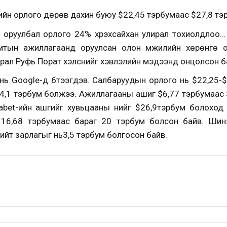
йн орлого дөрөв дахин буюу $22,45 тэрбумаас $27,8 тэр
оруулбал орлого 24% хүрэхсайхан улирал тохиолдлоо…
үн, хамтын ажиллагаанд оруулсан олон мжилийн хөрөнгө 
хирал Руфь Порат хэлснийг хэвлэлийн мэдээнд онцолсон б
нь Google-д бүтээгдэв. Салбаруудын орлого нь $22,25-
,1 тэрбум болжээ. Ажиллагааны ашиг $6,77 тэрбумаас $
bet-ийн ашгийг хувьцааны үнийг $26,9тэрбум болоход
 16,68 тэрбумаас бараг 20 тэрбум болсон байв. Ши
нийт зарлагыг нь3,5 тэрбум болгосон байв.