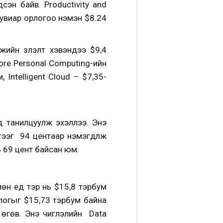
сэн байв. Productivity and
хувиар орлогоо нэмэн $8.24
йн үзүүлэлт хэвэндээ $9,4
ore Personal Computing-ийн
 Intelligent Cloud – $7,35-
д танилцуулж эхэллээ. Энэ
гээг 94 центаар нэмэгдүүлж
ь 69 цент байсан юм.
н үед тэр нь $15,8 тэрбум
логыг $15,73 тэрбум байна
 өгөв. Энэ чиглэлийн Data