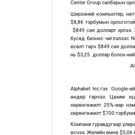
Center Group салбарын орл
Ширээний компьютер, нөүт
$8,86 тэрбумын орлоготой 
$849 сая долларт хүрлээ. 
бусад бизнес чиглэлээс N
өсөлт гарч $849 сая долла
нь $3,25 доллар болон ний
A
Alphabet Inc.гэх Google-и
өндөр гарчээ. Цахим ху
хөрөнгөжилт 25%-иар нэм
хөрөнгөжилт $700 тэрбумаа
Компани гуравдугаар улир
өсчээ. Жилийн өмнө $5,06 