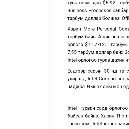
хувь нэмэгдэн $6.92 тэрбу
Business Processes салбар
тэрбум доллар болжээ. Offic
Харин More Personal Comp
тэрбум байв. Ашиг нь нэг 
орлого $11,7-12,1 тэрбум, 
7,55 тэрбум доллар байх б
Intel орлогоо гурав дахин н
Есдүгээр сарын 30-нд төг
улиралд Intel Corp. корпо
чаджээ. Өмнөх оны мөн үед 
Intel гурван сард орлого
байсан байна. Харин Thom
гэсэн юм. Intel корпорац