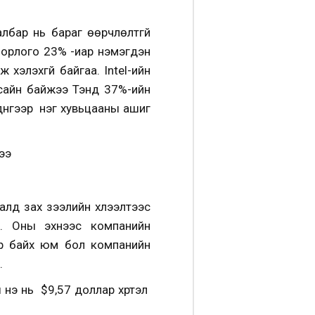
лбар нь бараг өөрчлөлтгүй
н орлого 23% -иар нэмэгдэн
хэлэхгүй байгаа. Intel-ийн
 сайн байжээ Тэнд 37%-ийн
дүнгээр нэг хувьцааны ашиг
ээ
алд зах зээлийн хүлээлтээс
э. Оны эхнээс компанийн
эр байх юм бол компанийн
.
нэ нь $9,57 доллар хүртэл