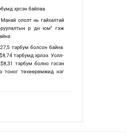
бумд хүрсэн байлаа.
 Манай ололт нь гайхалтай
оруулалтын үр дүн юм” гэж
айна.
$27,5 тэрбум болсон байна.
8,74 тэрбумд хүрлээ. Уолл-
 $8,31 тэрбум болно гэсэн
нэ тоног төхөөрөмжид нэг