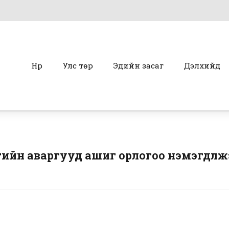
Нүүр
Улс төр
Эдийн засаг
Дэлхийд
ийн аваргууд ашиг орлогоо нэмэгдүүлж