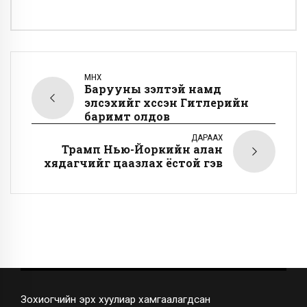
ӨМНӨХ
Барууны үзэлтэй намд
элсэхийг хүссэн Гитлерийн
баримт олдов
ДАРААХ
Трамп Нью-Йоркийн алан
хядагчийг цаазлах ёстой гэв
Зохиогчийн эрх хуулиар хамгаалагдсан