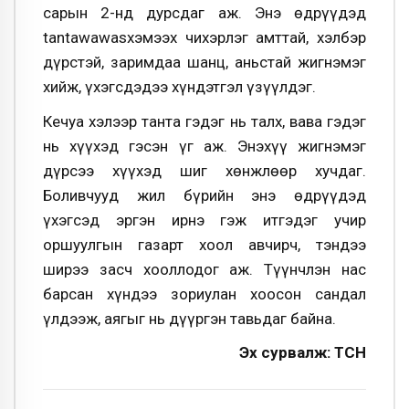
сарын 2-нд дурсдаг аж. Энэ өдрүүдэд
tantawawasхэмээх чихэрлэг амттай, хэлбэр
дүрстэй, заримдаа шанц, аньстай жигнэмэг
хийж, үхэгсдэдээ хүндэтгэл үзүүлдэг.
Кечуа хэлээр танта гэдэг нь талх, вава гэдэг
нь хүүхэд гэсэн үг аж. Энэхүү жигнэмэг
дүрсээ хүүхэд шиг хөнжлөөр хучдаг.
Боливчууд жил бүрийн энэ өдрүүдэд
үхэгсэд эргэн ирнэ гэж итгэдэг учир
оршуулгын газарт хоол авчирч, тэндээ
ширээ засч хооллодог аж. Түүнчлэн нас
барсан хүндээ зориулан хоосон сандал
үлдээж, аягыг нь дүүргэн тавьдаг байна.
Эх сурвалж: ТСН