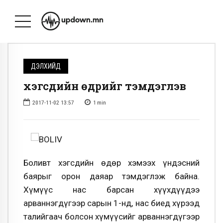
ДЭЛХИЙД
Үхэгсдийн өдрийг тэмдэглэв
2017-11-02 13:57
1
min
Боливт Үхэгсдийн өдөр хэмээх үндэсний
баярыг орон даяар тэмдэглэж байна.
Хүмүүс нас барсан хүүхдүүдээ
арваннэгдүгээр сарын 1-нд, нас биед хүрээд
талийгаач болсон хүмүүсийг арваннэгдүгээр