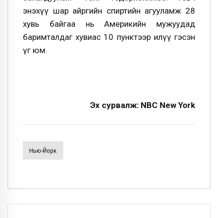
энэхүү шар айргийн спиртийн агууламж 28
хувь байгаа нь Америкийн мужуудад
баримталдаг хувиас 10 пунктээр илүү гэсэн
үг юм.
Эх сурвалж: NBC New York
Нью-Йорк