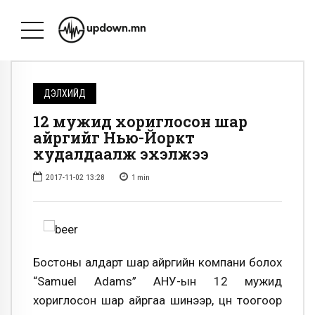
ДЭЛХИЙД
12 мужид хориглосон шар
айргийг Нью-Йоркт
худалдаалж эхэлжээ
2017-11-02 13:28
1
min
Бостоны алдарт шар айргийн компани болох
“Samuel Adams” АНУ-ын 12 мужид
хориглосон шар айргаа шинээр, цөөн тоогоор