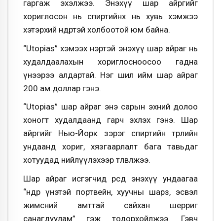
гаргаж эхэлжээ. Энэхүү шар айргийг
хориглосон нь спиртийнх нь хувь хэмжээ
хэтэрхий өндөртэй холбоотой юм байна.
“Utopias” хэмээх нэртэй энэхүү шар айраг нь
худалдаалахын хориглосноосоо гадна
үнээрээ алдартай. Нэг шил ийм шар айраг
200 ам.доллар гэнэ.
“Utopias” шар айраг энэ сарын эхний долоо
хоногт худалдаанд гарч эхлэх гэнэ. Шар
айргийг Нью-Йорк зэрэг спиртийн төрлийн
ундаанд хориг, хязгаарлалт бага тавьдаг
хотуудад нийлүүлэхээр төлөвлөжээ.
Шар айраг исгэгчид өөрсдөө энэхүү ундаагаа
“өндөр үнэтэй портвейн, хуучны шарз, эсвэл
жимсний амттай сайхан шерриг
санагдуулам” гэж тодорхойлжээ. Гэвч