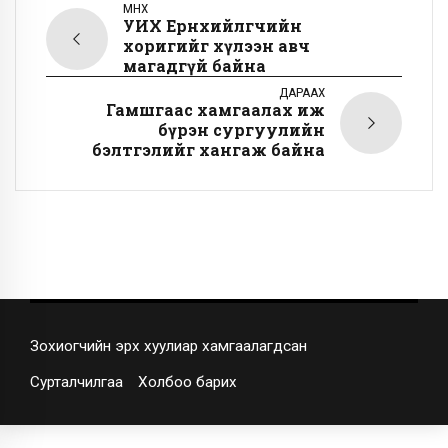
ӨМНӨХ
УИХ Ерөнхийлөгчийн
хоригийг хүлээн авч
магадгүй байна
ДАРААХ
Гамшгаас хамгаалах иж
бүрэн сургуулийн
бэлтгэлийг хангаж байна
Зохиогчийн эрх хуулиар хамгаалагдсан
Сурталчилгаа
Холбоо барих