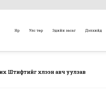
Нүүр
Улс төр
Эдийн засаг
Дэлхийд
их Штифтийг хүлээн авч уулзав