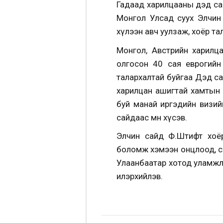
Гадаад харилцааны дэд сай
Монгол Улсад суух Элчин
хүлээн авч уулзаж, хоёр т
Монгол, Австрийн харилца
олгосон 40 сая еврогийн 
талархалтай буйгаа Дэд с
харилцан ашигтай хамтын 
буй манай иргэдийн визийн
сайдаас мөн хүсэв.
Элчин сайд Ф.Штифт хоёр
боломж хэмээн онцлоод, с
Улаанбаатар хотод уламжл
илэрхийлэв.