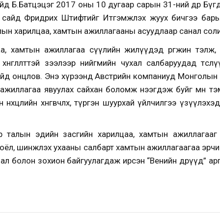
д Б.Батцэцэг 2017 оны 10 дугаар сарын 31-ний өдөр Бү
 сайд Фридрих Штифтийг Итгэмжлэх жуух бичгээ барь
алын харилцаа, хамтын ажиллагааны асуудлаар санал сол
а, хамтын ажиллагаа сүүлийн жилүүдэд өргөжин тэлж,
хөнгөлөлттэй зээлээр нийгмийн чухал салбаруудад төс
айд онцлов. Энэ хүрээнд Австрийн компаниуд Монголын 
ажиллагаа явуулах сайхан боломж нээгдэж буйг мөн тэ
 нөхцөлийн хөнгөвчлөх, түргэн шуурхай үйлчилгээ үзүүлэх
 талын эдийн засгийн харилцаа, хамтын ажиллагааг өр
оёл, шинжлэх ухааны салбарт хамтын ажиллагаагаа эрчи
ал болон зохион байгуулагдаж ирсэн “Венийн өдрүүд” ар