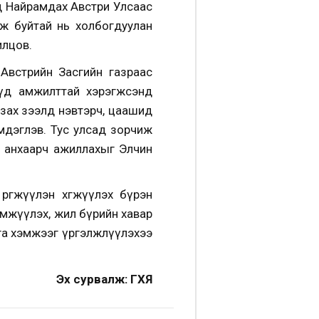
гд Найрамдах Австри Улсаас
ж буйтай нь холбогдуулан
илцов.
 Австрийн Засгийн газраас
лүүд амжилттай хэрэгжсэнд
зах зээлд нэвтэрч, цаашид
мдэглэв. Тус улсад зорчиж
эд анхаарч ажиллахыг Элчин
гөжүүлэн хөгжүүлэх бүрэн
мжүүлэх, жил бүрийн хавар
га хэмжээг үргэлжлүүлэхээ
Эх сурвалж: ГХЯ