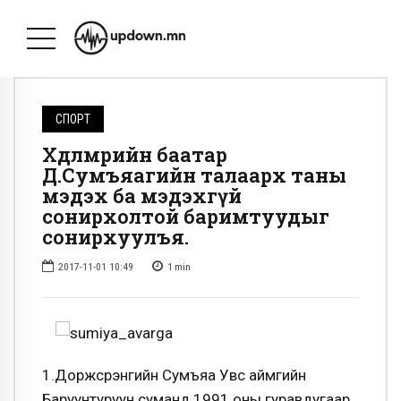
СПОРТ
Хөдөлмөрийн баатар
Д.Сумъяагийн талаарх таны
мэдэх ба мэдэхгүй
сонирхолтой баримтуудыг
сонирхуулъя.
2017-11-01 10:49
1
min
1.Доржсүрэнгийн Сумъяа Увс аймгийн
Баруунтуруун суманд 1991 оны гуравдугаар