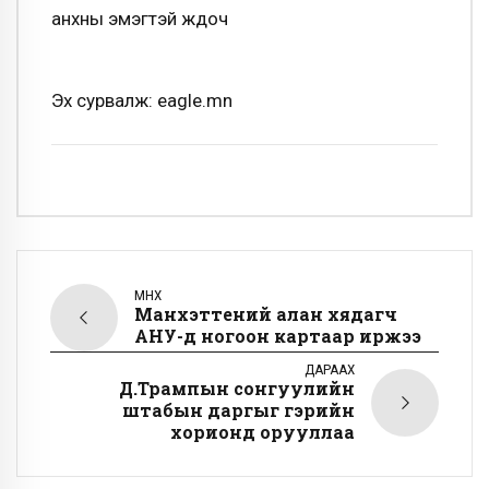
анхны эмэгтэй жүдоч
Эх сурвалж: eagle.mn
ӨМНӨХ
Манхэттений алан хядагч
АНУ-д ногоон картаар иржээ
ДАРААХ
Д.Трампын сонгуулийн
штабын даргыг гэрийн
хорионд орууллаа