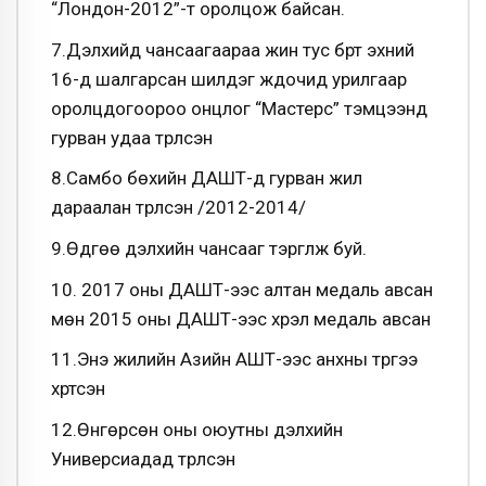
“Лондон-2012”-т оролцож байсан.
7.Дэлхийд чансаагаараа жин тус бүрт эхний
16-д шалгарсан шилдэг жүдочид урилгаар
оролцдогоороо онцлог “Мастерс” тэмцээнд
гурван удаа түрүүлсэн
8.Самбо бөхийн ДАШТ-д гурван жил
дараалан түрүүлсэн /2012-2014/
9.Өдгөө дэлхийн чансааг тэргүүлж буй.
10. 2017 оны ДАШТ-ээс алтан медаль авсан
мөн 2015 оны ДАШТ-ээс хүрэл медаль авсан
11.Энэ жилийн Азийн АШТ-ээс анхны түрүүгээ
хүртсэн
12.Өнгөрсөн оны оюутны дэлхийн
Универсиадад түрүүлсэн