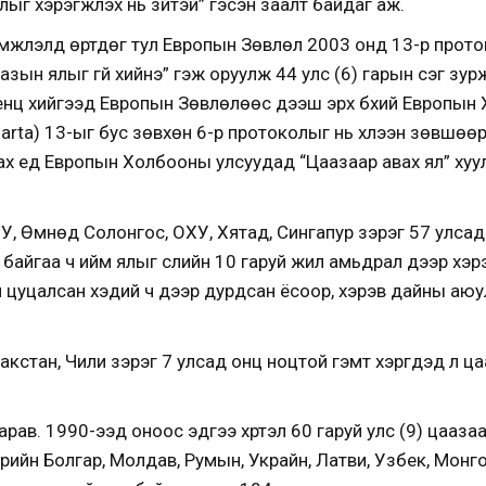
лыг хэрэгжүүлэх нь зүйтэй” гэсэн заалт байдаг аж.
шүүмжлэлд өртдөг тул Европын Зөвлөл 2003 онд 13-р проток
зын ялыг үгүй хийнэ” гэж оруулж 44 улс (6) гарын үсэг зу
венц хийгээд Европын Зөвлөлөөс дээш эрх бүхий Европын
arta) 13-ыг бус зөвхөн 6-р протоколыг нь хүлээн зөвшөөр
ах үед Европын Холбооны улсуудад “Цаазаар авах ял” ху
, Өмнөд Солонгос, ОХУ, Хятад, Сингапур зэрэг 57 улсад ц
байгаа ч ийм ялыг сүүлийн 10 гаруй жил амьдрал дээр хэрэг
эн цуцалсан хэдий ч дээр дурдсан ёсоор, хэрэв дайны аю
акстан, Чили зэрэг 7 улсад онц ноцтой гэмт хэргүүдэд л 
рав. 1990-ээд оноос эдүгээ хүртэл 60 гаруй улс (9) цаазаа
гүүрийн Болгар, Молдав, Румын, Украйн, Латви, Узбек, Мон