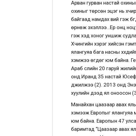
Арван гурван настай охиныг
охиныг төрсөн эцэг нь хүч
байгаад намдах вий гэж бүг
өрнөж эхэллээ…Ер онц ноцт
гэж хэд хоног уншиж судла
Хүчингийн хэрэг хийсэн гэм
ялангуяа бага насны хүүхди
хэмжээ өгдөг юм байна. Ге
Араб сүүлийн 20 гаруй жилий
онд Иранд 35 настай Юүсеф 
дүүжилжээ (2). 2013 онд Эн
хуулийн дээд ял оноосон (3
Манайхан цаазаар авах ялыг 
хэмээж Европыг ялангуяа ма
юм байна. Европын 47 улсаа
баримтад “Цаазаар авах ялы