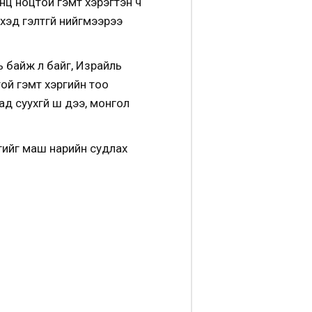
онц ноцтой гэмт хэрэгтэн ч
үүхэд гэлтгүй нийгмээрээ
ь байж л байг, Израйль
ой гэмт хэргийн тоо
 суухгүй шүү дээ, монгол
гийг маш нарийн судлах