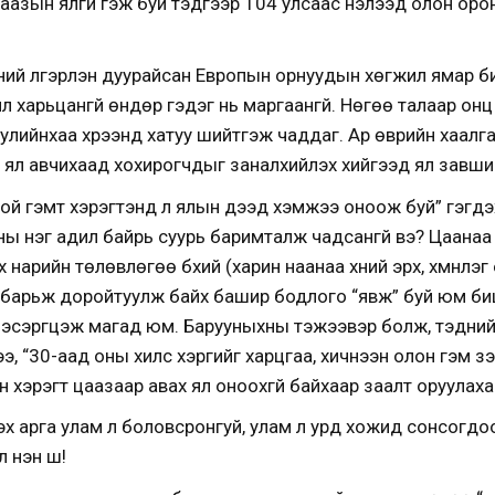
аазын ялгүй гэж буй тэдгээр 104 улсаас нэлээд олон оро
дний үлгэрлэн дуурайсан Европын орнуудын хөгжил ямар б
 харьцангүй өндөр гэдэг нь маргаангүй. Нөгөө талаар онц 
уулийнхаа хүрээнд хатуу шийтгэж чаддаг. Ар өврийн хаалга
л авчихаад хохирогчдыг заналхийлэх хийгээд ял завшина 
ой гэмт хэрэгтэнд л ялын дээд хэмжээ оноож буй” гэгдэ
рны нэг адил байрь суурь баримталж чадсангүй вэ? Цаана
 нарийн төлөвлөгөө бүхий (харин наанаа хүний эрх, хүмүүнлэ
ж барьж доройтуулж байх башир бодлого “явж” буй юм би
эсэргүүцэж магад юм. Барууныхны тэжээвэр болж, тэдни
ээ, “30-аад оны хилс хэргийг харцгаа, хичнээн олон гэм зэм
н хэрэгт цаазаар авах ял оноохгүй байхаар заалт оруулаха
эх арга улам л боловсронгуй, улам л урд хожид сонсогдоо
үнэн шүү!