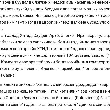
 зочид буудалд бүлэглэн хүчиндэж амь насыг нь хөнөөсөн
ирхийлсэн тухайд уншиж бусдын адил сэтгэл маш их эмзэ
д л эмээж байлаа. Яг л ийм үед НүдээНээ хүчирхийллийн эс
ой ийм гэмт хэргүүдэд Европ хийгээд дэлхийн бусад улс 
в.
т этгээдэд Хятад, Саудын Араб, Энэтхэг, Иран зэрэг улс ц
йг бэлгийн замаар хүчирхийлсэн бол Хятад, Индонез зэрэ
рманд энэ төрлийн ХҮНД гэмт хэрэг үйлдвэл насан турши
н хугацаанд хүчингийн хэргээр нийт 184 цаазаар авах ял (
Камсе хэмээх эрэгтэйг хүчин ба дээрмийн хүнд гэмт хэрг
этхэгт, оюутан охиныг бүлэглэн хүчирхийлсэн 4 этгээдэд о
) байна.
халж үгүй хийхдээ “Хүмүүнлэг, хүний эрхийг дээдэлдэг газар
ш ихээр жишээ татсан. Гэтэл нэг зүйлийг ард иргэддээ үн
с Оросоос бусад нь ёсчлон баталсан (Ratifizieung) 6-р 
г үгүй хийнэ” гэдэг. Гэтэл энэ протоколд “Дайны үе хийг