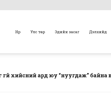
Нүүр
Улс төр
Эдийн засаг
Дэлхийд
 үгүй хийсний ард юу “нуугдаж” байна 