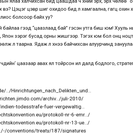
зын ялаа халчихсан бид цаашдаа ч хүний эрх, эрх чөлөө “
ах вэ? Цэцэг цэврүү шиг охидоо бид л хамгаална, гагц охин х
лиос болсоор байх уу?
 байлаа гээд “цаазлаад бай” гэсэн утга биш юм! Хууль н
 Япон зэрэг бусад орны жишгээр. Тэгэх юм бол онц ноцт
өлж л таарна. Ядаж л хүнээ байчихсан алуурчинд зануулаад
чдийн‘ цаазаар авах ял тойрсон ил далд бодлого, страте
.de/…/Hinrichtungen_nach_Delikten_und…
hrichten.jimdo.com/archiv…/juli-2010/
/indien-todesstrafe-fuer-vergewaltig…
chtskonvention.eu/protokoll-nr-6-emr…/
chtskonvention.eu/protokoll-nr-13-ue…/
…/-/conventions/treaty/187/signatures