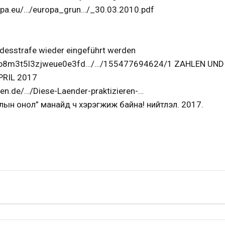
ropa.eu/…/europa_grun…/_30.03.2010.pdf
odesstrafe wieder eingeführt werden
s/2b8m3t5l3zjweue0e3fd…/…/155477694624/1 ZAHLEN UND
PRIL 2017
ten.de/…/Diese-Laender-praktizieren-…
длын онол” манайд ч хэрэгжиж байна! нийтлэл. 2017.