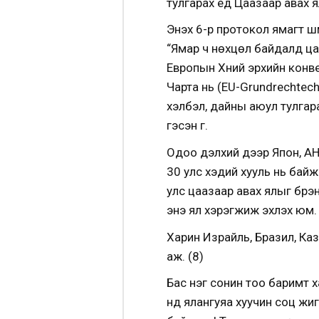
тулгарах үед Цаазаар авах я
Энэхүү 6-р протокол ямагт 
“Ямар ч нөхцөл байдалд цаа
Европын Хүний эрхийн кон
Чарта нь (EU-Grundrechtech
хэлбэл, дайны аюул тулгар
гэсэн үг.
Одоо дэлхий дээр Япон, АНУ
30 улс хэдий хууль нь байж 
улс цаазаар авах ялыг бүр
энэ ял хэрэгжиж эхлэх юм.
Харин Израйль, Бразил, Каз
аж. (8)
Бас нэг сонин тоо баримт ха
үүнд ялангуяа хуучин соц жи