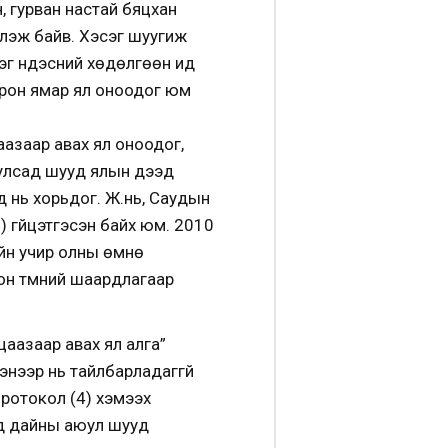
, гурван настай бяцхан
глэж байв. Хэсэг шуугиж
рэг үндэсний хөдөлгөөн ид
орон ямар ял оноодог юм
аазаар авах ял оноодог,
г улсад шууд ялын дээд
д нь хорьдог. Ж.нь, Саудын
1) гүйцэтгэсэн байх юм. 2010
ийн учир олны өмнө
лон түмний шаардлагаар
 цаазаар авах ял алга”
энээр нь тайлбарладаггүй
Протокол (4) хэмээх
ээд дайны аюул шууд