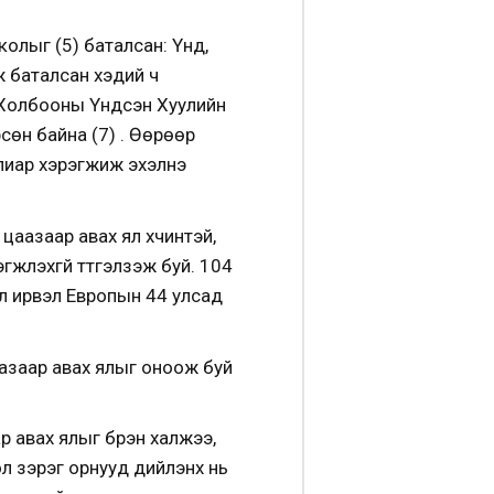
олыг (5) баталсан: Үүнд,
рж баталсан хэдий ч
 Холбооны Үндсэн Хуулийн
сөн байна (7) . Өөрөөр
улиар хэрэгжиж эхэлнэ
аазаар авах ял хүчинтэй,
жүүлэхгүй түтгэлзэж буй. 104
ул ирвэл Европын 44 улсад
цаазаар авах ялыг оноож буй
р авах ялыг бүрэн халжээ,
гол зэрэг орнууд дийлэнх нь