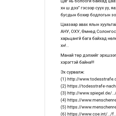
Цаг нь болоогүй байхад цаа
хүн ш дээ” гэсээр суух уу, я
бусдын бохир бодлогын зо
Цаазаар авах ялын хуультай
АНУ, ОХУ, Өмнөд Солонгос,
харьцангүй бага байхад нөлө
хүн!…
Манай төр дэлхийг эрхшээг
хэрэгтэй байна!!!
Эх сурвалж:
(1) http://www.todesstrafe
(2) https://todesstrafe-nac
(3) http://www.spiegel.de/…
(4) https://www.menschenre
(5) https://www.menschenre
(6) https://www.coe.int/…/f