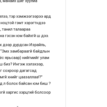
н, манайх шиг хуулиа
илээ, тэр хэмжээгээрээ ард
ноцтой гэмт хэрэгтнүүдээ
, танил талаараа
гэсэн юм байхгүй шүү дээ.
х дээр дурдсан Израйль,
а “Эмх замбараагүй байдлын
г ёс ярьсаар) нийгмийг улам
ш биз? Ингэж хэлэхээр,
йг сохроор дагагсад
гүй хүнийг цаазаллаа!?”
д л болох байсан юм биш үү?
гүй харгис хэрцгий болсоор