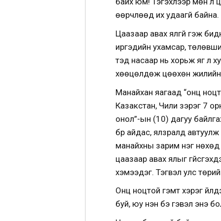
байх юм! Тэгэхлээр мөн л ц
өөрчлөөд их удаагүй байна.
Цаазаар авах ялгүй гэж би
иргэдийн ухамсар, төлөвшил
тэд насаар нь хорьж яг л х
хөөцөлдөж цөөхөн жилийн я
Манайхан яагаад “онц ноцт
Казакстан, Чили зэрэг 7 о
онол”-ын (10) дагуу байлгах
бүр айдас, ялзралд автуул
манайхны зарим нэг нөхөд 
цаазаар авах ялыг үгүйсгэхд
хэмээдэг. Тэгвэл улс төрий
Онц ноцтой гэмт хэрэг үйлд
буй, юу үнэн бэ гэвэл энэ бол 