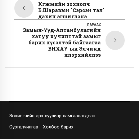
Хөгжмийн зохиолч
Б.Шаравын "Сэрсэн тал"
дахин эгшиглэнэ
ДАРААХ
Замын-Үүд-Алтанбулагийн
хатуу хучилттай замыг
барих хүсэлтэй байгаагаа
БНХАУ-ын Элчинд
илэрхийллээ
Зохиогчийн эрх хуулиар хамгаалагдсан
Сурталчилгаа
Холбоо барих