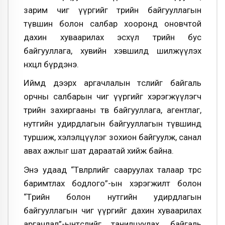
зарим чиг үүргийг төрийн байгууллагын
түвшин болон салбар хооронд оновчтой
дахин хуваарилах эсхүл төрийн бус
байгууллага, хувийн хэвшилд шилжүүлэх
нөхцөл бүрдэнэ.
Иймд дээрх аргачлалын төслийг байгаль
орчны салбарын чиг үүргийг хэрэгжүүлэгч
төрийн захиргааны төв байгууллага, агентлаг,
нутгийн удирдлагын байгууллагын түвшинд
туршиж, хэлэлцүүлэг зохион байгуулж, санал
авах ажлыг шат дараатай хийж байна.
Энэ удаад “Төвлөрлийг сааруулах талаар төрөөс
баримтлах бодлого”-ын хэрэгжилт болон
“Төрийн болон нутгийн удирдлагын
байгууллагын чиг үүргийг дахин хуваарилах
аргачлал”-ынтөслийг танилцуулах, байгаль