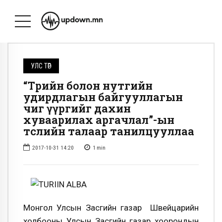
УЛС ТӨР
“Төрийн болон нутгийн
удирдлагын байгууллагын
чиг үүргийг дахин
хуваарилах аргачлал”-ын
төслийн талаар танилцууллаа
2017-10-31 14:20
1
min
Монгол Улсын Засгийн газар Швейцарийн
холбооны Улсын Засгийн газар хоорондын