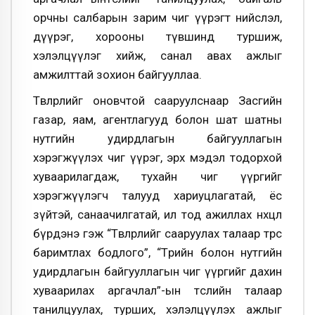
орчны салбарын зарим чиг үүрэгт нийслэл,
дүүрэг, хорооны түвшинд туршиж,
хэлэлцүүлэг хийж, санал авах ажлыг
амжилттай зохион байгууллаа.
Төвлөрлийг оновчтой сааруулснаар Засгийн
газар, яам, агентлагууд болон шат шатны
нутгийн удирдлагын байгууллагын
хэрэгжүүлэх чиг үүрэг, эрх мэдэл тодорхой
хуваарилагдаж, тухайн чиг үүргийг
хэрэгжүүлэгч талууд хариуцлагатай, ёс
зүйтэй, санаачилгатай, ил тод ажиллах нөхцөл
бүрдэнэ гэж “Төвлөрлийг сааруулах талаар төрөөс
баримтлах бодлого”, “Төрийн болон нутгийн
удирдлагын байгууллагын чиг үүргийг дахин
хуваарилах аргачлал”-ын төслийн талаар
танилцуулах, турших, хэлэлцүүлэх ажлыг