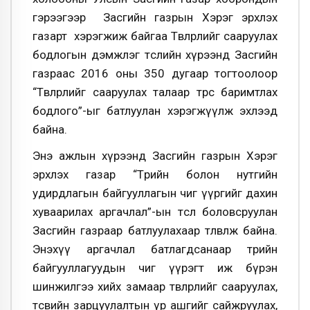
гэрээгээр Засгийн газрын Хэрэг эрхлэх
газарт хэрэгжиж байгаа Төвлөрлийг сааруулах
бодлогын дэмжлэг төслийн хүрээнд Засгийн
газраас 2016 оны 350 дугаар тогтоолоор
“Төвлөрлийг сааруулах талаар төрөөс баримтлах
бодлого”-ыг батлуулан хэрэгжүүлж эхлээд
байна.
Энэ ажлын хүрээнд Засгийн газрын Хэрэг
эрхлэх газар “Төрийн болон нутгийн
удирдлагын байгууллагын чиг үүргийг дахин
хуваарилах аргачлал”-ын төсөл боловсруулан
Засгийн газраар батлуулахаар төлөвлөж байна.
Энэхүү аргачлал батлагдсанаар төрийн
байгууллагуудын чиг үүрэгт иж бүрэн
шинжилгээ хийх замаар төвлөрлийг сааруулах,
төсвийн зарцуулалтын үр ашгийг сайжруулах,