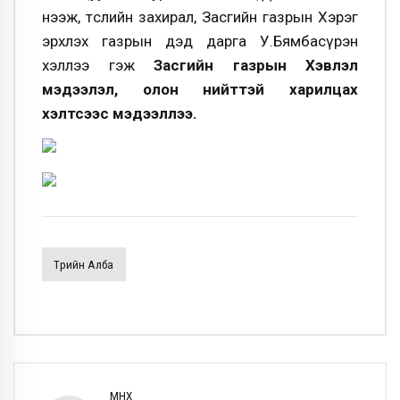
нээж, төслийн захирал, Засгийн газрын Хэрэг
эрхлэх газрын дэд дарга У.Бямбасүрэн
хэллээ гэж
Засгийн газрын Хэвлэл
мэдээлэл, олон нийттэй харилцах
хэлтсээс мэдээллээ.
Төрийн Алба
ӨМНӨХ