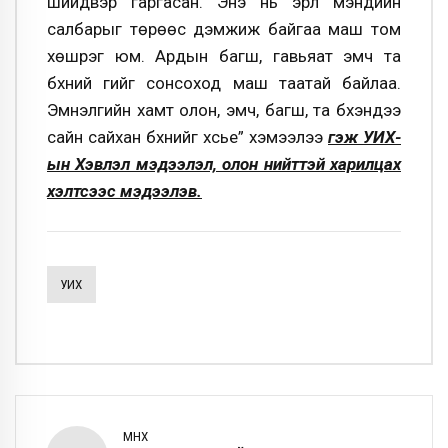
шийдвэр гаргасан. Энэ нь эрүүл мэндийн
салбарыг төрөөс дэмжиж байгаа маш том
хөшүүрэг юм. Ардын багш, гавьяат эмч та
бүхний үгийг сонсоход маш таатай байлаа.
Эмнэлгийн хамт олон, эмч, багш, та бүхэндээ
сайн сайхан бүхнийг хүсье” хэмээлээ
гэж УИХ-
ын Хэвлэл мэдээлэл, олон нийттэй харилцах
хэлтсээс мэдээлэв.
УИХ
ӨМНӨХ