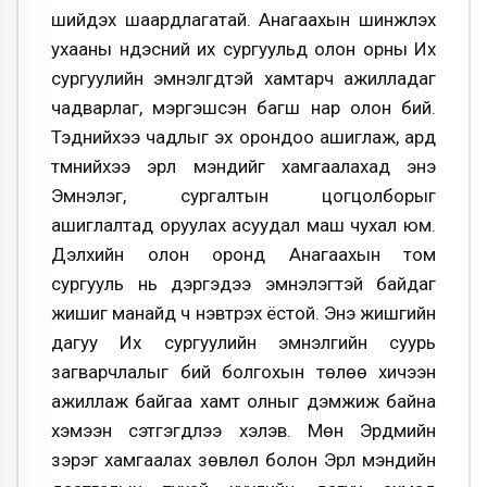
шийдэх шаардлагатай. Анагаахын шинжлэх
ухааны үндэсний их сургуульд олон орны Их
сургуулийн эмнэлгүүдтэй хамтарч ажилладаг
чадварлаг, мэргэшсэн багш нар олон бий.
Тэднийхээ чадлыг эх орондоо ашиглаж, ард
түмнийхээ эрүүл мэндийг хамгаалахад энэ
Эмнэлэг, сургалтын цогцолборыг
ашиглалтад оруулах асуудал маш чухал юм.
Дэлхийн олон оронд Анагаахын том
сургууль нь дэргэдээ эмнэлэгтэй байдаг
жишиг манайд ч нэвтрэх ёстой. Энэ жишгийн
дагуу Их сургуулийн эмнэлгийн суурь
загварчлалыг бий болгохын төлөө хичээн
ажиллаж байгаа хамт олныг дэмжиж байна
хэмээн сэтгэгдлээ хэлэв. Мөн Эрдмийн
зэрэг хамгаалах зөвлөл болон Эрүүл мэндийн