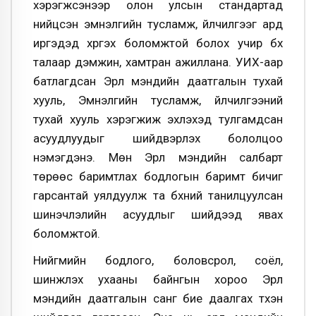
хэрэгжсэнээр олон улсын стандартад
нийцсэн эмнэлгийн тусламж, үйлчилгээг ард
иргэдэд хүргэх боломжтой болох учир бүх
талаар дэмжин, хамтран ажиллана. УИХ-аар
батлагдсан Эрүүл мэндийн даатгалын тухай
хууль, Эмнэлгийн тусламж, үйлчилгээний
тухай хууль хэрэгжиж эхлэхэд тулгамдсан
асуудлуудыг шийдвэрлэх бололцоо
нэмэгдэнэ. Мөн Эрүүл мэндийн салбарт
төрөөс баримтлах бодлогын баримт бичиг
гарсантай уялдуулж та бүхний танилцуулсан
шинэчлэлийн асуудлыг шийдээд явах
боломжтой.
Нийгмийн бодлого, боловсрол, соёл,
шинжлэх ухааны байнгын хороо Эрүүл
мэндийн даатгалын санг бие даалгах түүхэн