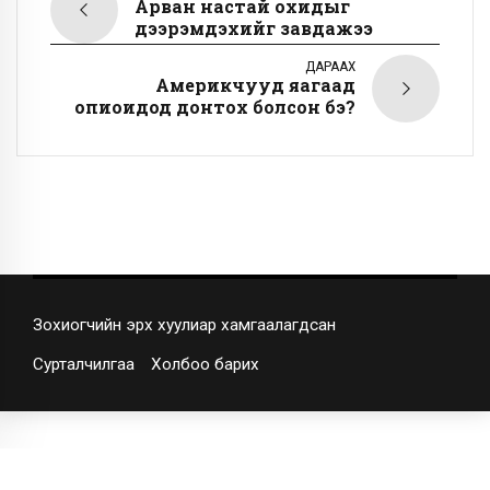
Арван настай охидыг
дээрэмдэхийг завдажээ
ДАРААХ
Америкчууд яагаад
опиоидод донтох болсон бэ?
Зохиогчийн эрх хуулиар хамгаалагдсан
Сурталчилгаа
Холбоо барих