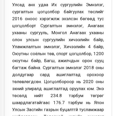
Улсад анх удаа Их сургуулийн Эмнэлэг,
сургалтын цогцолбор байгуулах төслийг
2016 оноос хэрэгжүүлж эхэлсэн бөгөөд тус
цогцолборт Сургалтын эмнэлэг, Анагаах
ухааны сургууль, Монгол Анагаах ухааны
олон улсын сургуулийн хичээлийн байр,
Уламжлалтын эмнэлэг, Хичээлийн 4 байр,
Оюутны соёлын төв, спорт цогцолбор, 1200
оюутны байр, Багш, ажилчдын орон сууц
багтаж байна. Сургалтын эмнэлэг 2018 оны
долдугаар сард ашиглалтад орохоор
төлөвлөгдсөн. Цогцолбороор нь 2020 оны
эхний улиралд ашиглалтад оруулах юм. Энэ
төсөлд нийт 234.8 тэрбум төгрөг
шаардлагатайгаас 176.7 тэрбум нь Япон
Улсын Засгийн газрын буцалтгүй тусламжаар