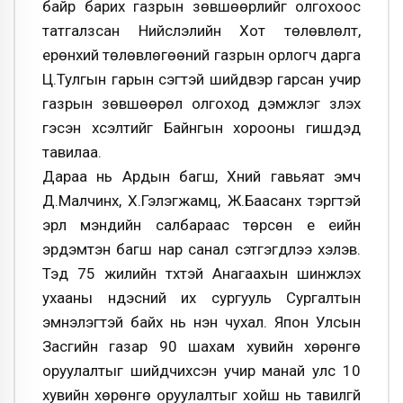
байр барих газрын зөвшөөрлийг олгохоос
татгалзсан Нийслэлийн Хот төлөвлөлт,
ерөнхий төлөвлөгөөний газрын орлогч дарга
Ц.Тулгын гарын үсэгтэй шийдвэр гарсан учир
газрын зөвшөөрөл олгоход дэмжлэг үзүүлэх
гэсэн хүсэлтийг Байнгын хорооны гишүүдэд
тавилаа.
Дараа нь Ардын багш, Хүний гавьяат эмч
Д.Малчинхүү, Х.Гэлэгжамц, Ж.Баасанхүү тэргүүтэй
эрүүл мэндийн салбараас төрсөн үе үеийн
эрдэмтэн багш нар санал сэтгэгдлээ хэлэв.
Тэд 75 жилийн түүхтэй Анагаахын шинжлэх
ухааны үндэсний их сургууль Сургалтын
эмнэлэгтэй байх нь нэн чухал. Япон Улсын
Засгийн газар 90 шахам хувийн хөрөнгө
оруулалтыг шийдчихсэн учир манай улс 10
хувийн хөрөнгө оруулалтыг хойш нь тавилгүй