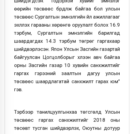
шийдэгдсэн. Тодорхой хувийг эмнэлэг
өөрийн төсвөөс бүрдүүлж байгаа бол улсын
төсвөөс Сургалтын эмнэлгийн үйл ажиллагааг
эхлүүлэх гарааны хөрөнгө оруулалт болох 16.9
тэрбум, Сургалтын эмнэлгийн барилгад
шаардагдах 14.3 тэрбум төгрөг гаргахаар
шийдвэрлэсэн. Япон Улсын Засгийн газартай
байгуулсан Цогцолборыг хүлээн авч байгаа
орны Засгийн газар 10 хувийн санхүүжилтийг
гаргах гэрээний заалтын дагуу улсын
төсвөөс шаардлагатай санхүүжилт гарах юм”
гэв.
Тэрбээр танилцуулгынхаа төгсгөлд Улсын
төсвөөс гаргах санхүүжилтийг 2018 оны
төсөвт тусган шийдвэрлэх, Оюутны дотуур