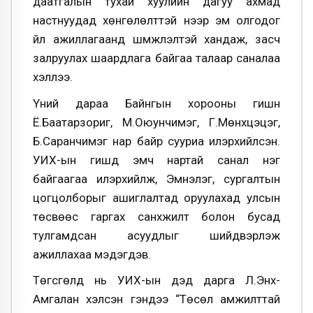
даатгалын тухай хуулийн дагуу ахмад
настнуудад хөнгөлөлттэй үнээр эм олгодог
үйл ажиллагаанд шүүмжлэлтэй хандаж, засч
залруулах шаардлага байгаа талаар саналаа
хэллээ.
Үүний дараа Байнгын хорооны гишүүн
Ё.Баатарзориг, М.Оюунчимэг, Г.Мөнхцэцэг,
Б.Саранчимэг нар байр сууриа илэрхийлсэн.
УИХ-ын гишүүд эмч нартай санал нэг
байгаагаа илэрхийлж, Эмнэлэг, сургалтын
цогцолборыг ашиглалтад оруулахад улсын
төсвөөс гаргах санхүүжилт болон бусад
тулгамдсан асуудлыг шийдвэрлэж
ажиллахаа мэдэгдэв.
Төгсгөлд нь УИХ-ын дэд дарга Л.Энх-
Амгалан хэлсэн үгэндээ “Төсөл амжилттай