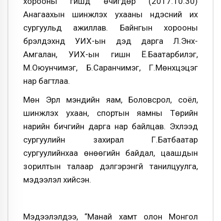
хорооны гишүүд өчигдөр (2017.10.30)
Анагаахын шинжлэх ухааны үндэсний их
сургуульд ажиллав. Байнгын хорооны
бүрэлдэхүүнд УИХ-ын дэд дарга Л.Энх-
Амгалан, УИХ-ын гишүүн Ё.Баатарбилэг,
М.Оюунчимэг, Б.Саранчимэг, Г.Мөнхцэцэг
нар багтлаа.
Мөн Эрүүл мэндийн яам, Боловсрол, соёл,
шинжлэх ухаан, спортын яамны Төрийн
нарийн бичгийн дарга нар байлцав. Эхлээд
сургуулийн захирал Г.Батбаатар
сургуулийнхаа өнөөгийн байдал, цаашдын
зорилтын талаар дэлгэрэнгүй танилцуулга,
мэдээлэл хийсэн.
Мэдээлэлдээ, “Манай хамт олон Монгол