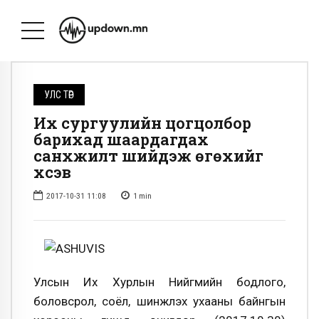
УЛС ТӨР
Их сургуулийн цогцолбор
барихад шаардагдах
санхүүжилт шийдэж өгөхийг
хүсэв
2017-10-31 11:08
1
min
Улсын Их Хурлын Нийгмийн бодлого,
боловсрол, соёл, шинжлэх ухааны байнгын