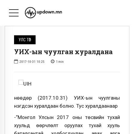
УЛС ТӨР
УИХ-ын чуулган хуралдана
2017-10-31 10:25
1
min
Өнөөдөр (2017.10.31) УИХ-ын чуулганы
нэгдсэн хуралдаан болно. Тус хуралдаанаар
-“Монгол Улсын 2017 оны төсвийн тухай
хуульд өөрчлөлт оруулах тухай хууль
баталсантай холбогдуулан авах арга