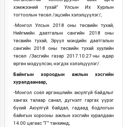
хэмжээний тухай” Улсын Их Хурлын
тогтоолын төсөл /эцсийн хэлэлцүүлэг/;
-Монгол Улсын 2018 оны төсвийн тухай,
Нийгмийн даатгалын сангийн 2018 оны
төсвийн тухай, Эрүүл мэндийн даатгалын
сангийн 2018 оны төсвийн тухай хуулийн
төсөл /Засгийн газар 2017.10.27-ны өдөр
өргөн мэдүүлсэн, нэгдэх хэлэлцүүлэг/.
Байнгын хороодын ажлын хэсгийн
хуралдаанаар,
-Монгол соёл иргэншлийн аюулгүй байдлыг
хангах талаар санал, дүгнэлт гаргах үүрэг
бүхий Аюулгүй байдал, гадаад бодлогын
байнгын хорооны ажлын хэсгийн хуралдаан
14.00 цагаас “Г” танхимд;