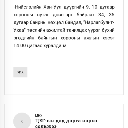
-Нийслэлийн Хан-Уул дүүргийн 9, 10 дугаар
хорооны нутаг дэвсгэрт байрлах 34, 35
дугаар байрны нөхцөл байдал, “Нарлагбуянт-
Ухаа” төслийн ажилтай танилцах үүрэг бүхий
Өргөдлийн байнгын хорооны ажлын хэсэг
14.00 цагаас хуралдана.
УИХ
ӨМНӨХ
ЦЕГ-ын дэд дарга нарыг
сольжээ