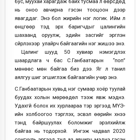
бус, муухай харагдаж байх тусмаа л өөрсдөд
нь оноо авчирна гэсэн тооцоон дээр
явагддаг. Энэ бол жирийн нэг логик. Ийм л
өнцгөөр тэд эрх баригчдыг цалингийн
шахаанд оруулж, эдийн засгийг эргүүлэн
сүйрүүлэхээр улайрч байгаагийн нэг жишээ энэ.
Цалинг шууд 50 хувиар нэмэгдүүлэх
шаардлага ч бас С.Ганбаатарын “поп”
мөнөөс мөн байгаа биз дээ. Яг л танил
аялгуу шиг эгшиглэж байгаагийн учир энэ.
С.Ганбаатарын хувьд нэг сумаар хоёр туулай
буудах холын мөрөөдөл тээж явж мэднэ.
Удахгүй болох их хурлаараа тэр эргээд МҮЭ-
ийн холбоогоо тэргүүлэх, эсвэл өөрийн хүнээ
тэнд байршуулах боломжиг эрэлхийлж
байгаа нь тодорхой. Ингэж чадвал 2020
сонгууль эргээд түүнд аз авчирч мэднэ гэсэн