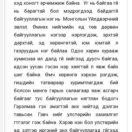
хэд хоногт эрчимжиж байна. Уг нь байгаа үгүй
нь барагтай бол мэдрэгдээд байдаггүй
байгууллагын нэг нь Монголын Үйлдвэрчний
эвлэл. Өмнөх нийгмийн үед төв дөрвөн
байгууллагын нэгээр нэрлэгдэж, эрхтэй
дархтай, эд хөрөнгөтэй, юм юмтай л
газруудын нэг байлаа. Одоо харин хурааж
хумиснаа ил далд үгүй хийгээд дуусч байгаа,
идсэн уусан гэсэн нэр хаягтай л явж байх
шиг байна. Өмч хөрөнгө хэрхэн үрэгдэж,
гишүүдийн татвараар хуримтлагдаж бий
болсон мөнгө гарын салаагаар яаж асгарч
байгааг тус байгууллагын нягтлан бодогч
Гэрэлмаа гэх эмэгтэй анх нийтэд дэлгэн
тавьсан. Гэвч үүнийг улстөрийн захиалгат
гүтгэлэг гэж байна. Хэрэв үнэн бол улстөрийн
ад зэтгэр иргэний энэ байгууллагад гүйгээд