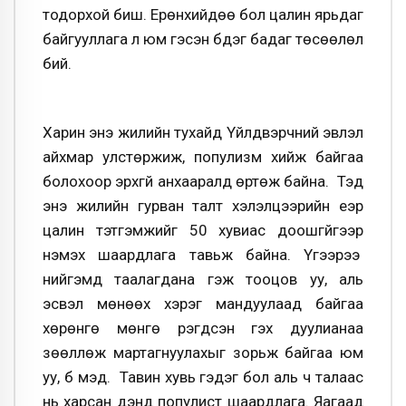
тодорхой биш. Ерөнхийдөө бол цалин ярьдаг
байгууллага л юм гэсэн бүдэг бадаг төсөөлөл
бий.
Харин энэ жилийн тухайд Үйлдвэрчний эвлэл
айхмар улстөржиж, популизм хийж байгаа
болохоор эрхгүй анхааралд өртөж байна. Тэд
энэ жилийн гурван талт хэлэлцээрийн үеэр
цалин тэтгэмжийг 50 хувиас доошгүйгээр
нэмэх шаардлага тавьж байна. Үүгээрээ
нийгэмд таалагдана гэж тооцов уу, аль
эсвэл мөнөөх хэрэг мандуулаад байгаа
хөрөнгө мөнгө үрэгдсэн гэх дуулианаа
зөөллөж мартагнуулахыг зорьж байгаа юм
уу, бүү мэд. Тавин хувь гэдэг бол аль ч талаас
нь харсан дэндүү популист шаардлага. Яагаад