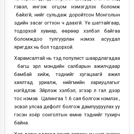
гэвэл, ингэж огцом нэмэгдүүлэх боломж
байхгүй, үүнийг сульдаж доройтсон Монголын
эдийн засаг огтхон ч даахгүй. Үе шаттайгаар,
тодорхой хувиар, өөрөөр хэлбэл байгаа
боломждоо тулгуурлан нэмэх асуудал
яригдах нь бол тодорхой.
Харамсалтай нь тэд популист шаардлагадаа
багш эрүүл мэндийн салбарын ажилчдаар
бамбай хийж, тэднийг хугацаагүй ажил
хаялтад уриалж, нийгмийн хариуцлагыг
үнэгүйдүүлэв. Зүйрлэж хэлбэл, зүгээр л гал дээр
тос нэмэв. Цалингаа 1.6 сая болгож нэмүүлэх үү,
эсвэл улсаа дефолт болгож дампууруулах уу
гэсэн хоёр сонголтын өмнө тэднийг тухирч
байна.
Хар дарж зүүдлээд гэнэт сэрсэн хүн шиг ингэж