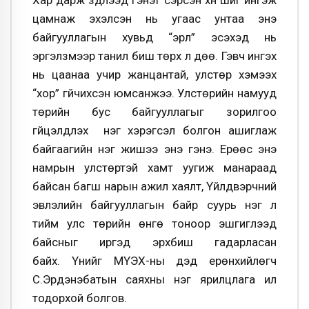
цамнаж эхэлсэн нь угаас унтаа энэ
байгууллагын хувьд “эрүүл” эсэхэд нь
эргэлзмээр танил биш төрх л дөө. Гэвч ингэх
нь цаанаа учир жанцантай, улстөр хэмээх
“хор” гүйчихсэн юмсанжээ. Улстөрийн намууд
төрийн бус байгууллагыг зорилгоо
гүйцэлдүүлэх нэг хэрэгсэл болгон ашиглаж
байгаагийн нэг жишээ энэ гэнэ. Ерөөс энэ
намрын улстөртэй хамт уугиж манараад
байсан багш нарын ажил хаялт, Үйлдвэрчний
эвлэлийн байгууллагын байр суурь нэг л
тийм улс төрийн өнгө тоноор эшгиглээд
байсныг иргэд эрхбиш гадарласан
байх. Үүнийг МҮЭХ-ны дэд ерөнхийлөгч
С.Эрдэнэбатын саяхны нэг ярилцлага илүү
тодорхой болгов.