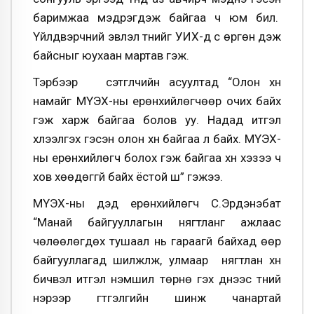
баримжаа мэдрэгдэж байгаа ч юм билүү.
Үйлдвэрчний эвлэл түүнийг УИХ-д сүү өргөн үдэж
байсныг юухаан мартав гэж.
Тэрбээр сэтгүүлчийн асуултад “Олон хүн
намайг МҮЭХ-ны ерөнхийлөгчөөр очих байх
гэж харж байгаа болов уу. Надад итгэл
хүлээлгэх гэсэн олон хүн байгаа л байх. МҮЭХ-
ны ерөнхийлөгч болох гэж байгаа хүн хэзээ ч
хов хөөдөггүй байх ёстой шүү” гэжээ.
МҮЭХ-ны дэд ерөнхийлөгч С.Эрдэнэбат
“Манай байгууллагын нягтланг ажлаас
чөлөөлөгдөх тушаал нь гараагүй байхад өөр
байгууллагад шилжүүлж, улмаар нягтлан хүн
бичвэл итгэл үнэмшил төрнө гэх үүднээс түүний
нэрээр гүтгэлгийн шинж чанартай