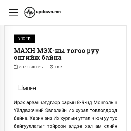
УЛС ТӨР
МАХН МҮЭХ-ны тогоо руу
өнгийж байна
2017-10-30 10:17
1
min
Ирэх арваннэгдүгээр сарын 8-9-нд Монголын
Үйлдвэрчний Эвлэлийн Их хурал товлогдоод
байна. Харин энэ Их хурлын угтал ч юм уу тус
байгууллагыг тойрсон элдэв хэл ам сүүлийн