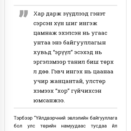
Хар дарж зүүдлээд гэнэт
сэрсэн хүн шиг ингэж
цамнаж эхэлсэн нь угаас
унтаа энэ байгууллагын
хувьд “эрүүл” эсэхэд нь
эргэлзмээр танил биш төрх
л дөө. Гэвч ингэх нь цаанаа
учир жанцантай, улстөр
хэмээх “хор” гүйчихсэн
юмсанжээ.
Тэрбээр “Үйлдвэрчний эвлэлийн байгууллага
бол улс төрийн намуудаас тусдаа үйл