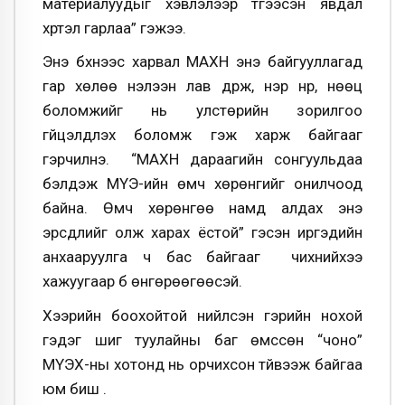
материалуудыг хэвлэлээр түгээсэн явдал
хүртэл гарлаа” гэжээ.
Энэ бүхнээс харвал МАХН энэ байгууллагад
гар хөлөө нэлээн лав дүрж, нэр нүүр, нөөц
боломжийг нь улстөрийн зорилгоо
гүйцэлдүүлэх боломж гэж харж байгааг
гэрчилнэ. “МАХН дараагийн сонгуульдаа
бэлдэж МҮЭ-ийн өмч хөрөнгийг онилчоод
байна. Өмч хөрөнгөө намд алдах энэ
эрсдлийг олж харах ёстой” гэсэн иргэдийн
анхааруулга ч бас байгааг чихнийхээ
хажуугаар бүү өнгөрөөгөөсэй.
Хээрийн боохойтой нийлсэн гэрийн нохой
гэдэг шиг туулайны баг өмссөн “чоно”
МҮЭХ-ны хотонд нь орчихсон түйвээж байгаа
юм биш үү.