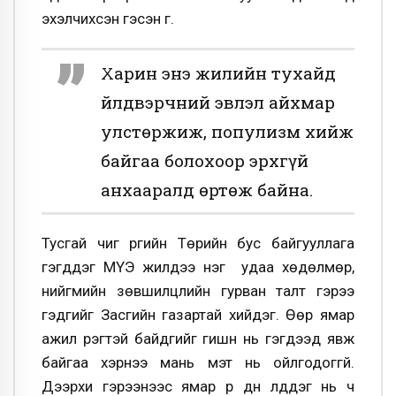
эхэлчихсэн гэсэн үг.
Харин энэ жилийн тухайд
Үйлдвэрчний эвлэл айхмар
улстөржиж, популизм хийж
байгаа болохоор эрхгүй
анхааралд өртөж байна.
Тусгай чиг үүргийн Төрийн бус байгууллага
гэгддэг МҮЭ жилдээ нэг удаа хөдөлмөр,
нийгмийн зөвшилцлийн гурван талт гэрээ
гэдгийг Засгийн газартай хийдэг. Өөр ямар
ажил үүрэгтэй байдгийг гишүүн нь гэгдээд явж
байгаа хэрнээ мань мэт нь ойлгодоггүй.
Дээрхи гэрээнээс ямар үр дүн үлддэг нь ч