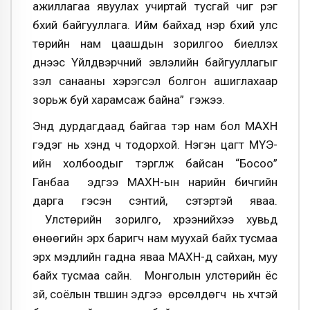
ажиллагаа явуулах учиртай тусгай чиг үүрэг
бүхий байгууллага. Ийм байхад нэр бүхий улс
төрийн нам цаашдын зорилгоо биелүүлэх
үүднээс Үйлдвэрчний эвлэлийн байгууллагыг
үзэл санааны хэрэгсэл болгон ашиглахаар
зорьж буй харамсаж байна” гэжээ.
Энд дурдагдаад байгаа тэр нам бол МАХН
гэдэг нь хэнд ч тодорхой. Нэгэн цагт МҮЭ-
ийн холбоодыг тэргүүлж байсан “Босоо”
Ганбаа эдүгээ МАХН-ын нарийн бичгийн
дарга гэсэн сэнтий, сэтэртэй яваа.
Улстөрийн зорилго, хүрээнийхээ хувьд
өнөөгийн эрх баригч нам муухай байх тусмаа
эрх мэдлийн гадна яваа МАХН-д сайхан, муу
байх тусмаа сайн. Монголын улстөрийн ёс
зүй, соёлын түвшин эдүгээ өрсөлдөгч нь хүчтэй