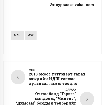
Эх сурвалж: zaluu.com
МАН
МҮЭХ
ӨМНӨХ
2018 оноос тэтгэвэрт гарах
ээжүүдийн НДШ төлсөн
хугацааг нэмж тооцно
ДАРААХ
Отгон бонд “Гэрэгэ”
мэндэлж, “Чингис”,
“Димсам” бондын төлбөрийг