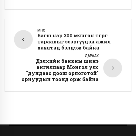
ӨМНӨХ
Багш нар 300 мянган төгрөг
тараахыг эсэргүүцэн ажил
хаялтад бэлдэж байна
ДАРААХ
Дэлхийн банкны шинэ
ангиллаар Монгол улс
"дундаас доош орлоготой"
орнуудын тоонд орж байна