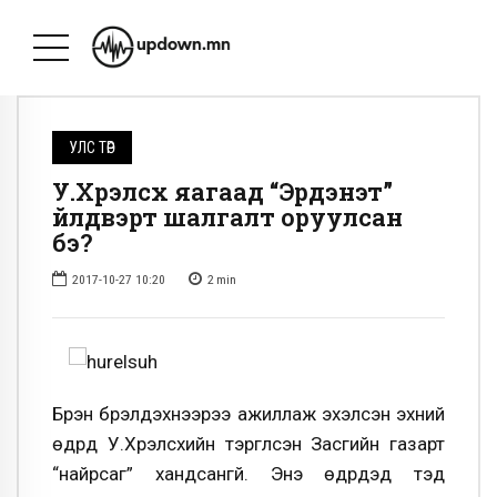
УЛС ТӨР
У.Хүрэлсүх яагаад “Эрдэнэт”
үйлдвэрт шалгалт оруулсан
бэ?
2017-10-27 10:20
2
min
Бүрэн бүрэлдэхүүнээрээ ажиллаж эхэлсэн эхний
өдрүүд У.Хүрэлсүхийн тэргүүлсэн Засгийн газарт
“найрсаг” хандсангүй. Энэ өдрүүдэд тэд