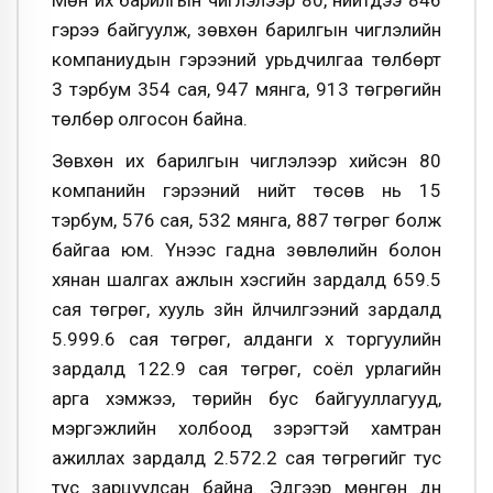
Мөн их барилгын чиглэлээр 80, нийтдээ 846
гэрээ байгуулж, зөвхөн барилгын чиглэлийн
компаниудын гэрээний урьдчилгаа төлбөрт
3 тэрбум 354 сая, 947 мянга, 913 төгрөгийн
төлбөр олгосон байна.
Зөвхөн их барилгын чиглэлээр хийсэн 80
компанийн гэрээний нийт төсөв нь 15
тэрбум, 576 сая, 532 мянга, 887 төгрөг болж
байгаа юм. Үүнээс гадна зөвлөлийн болон
хянан шалгах ажлын хэсгийн зардалд 659.5
сая төгрөг, хууль зүйн үйлчилгээний зардалд
5.999.6 сая төгрөг, алданги хүү торгуулийн
зардалд 122.9 сая төгрөг, соёл урлагийн
арга хэмжээ, төрийн бус байгууллагууд,
мэргэжлийн холбоод зэрэгтэй хамтран
ажиллах зардалд 2.572.2 сая төгрөгийг тус
тус зарцуулсан байна. Эдгээр мөнгөн дүн