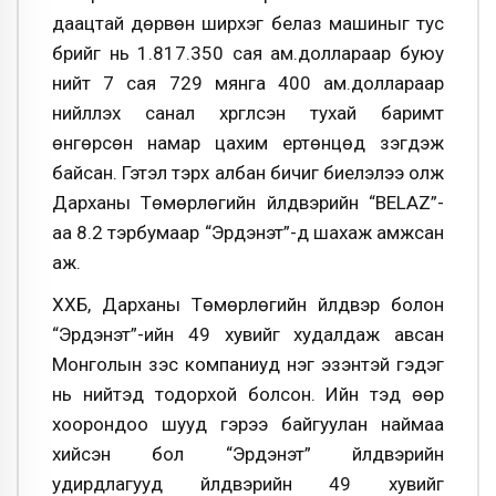
даацтай дөрвөн ширхэг белаз машиныг тус
бүрийг нь 1.817.350 сая ам.доллараар буюу
нийт 7 сая 729 мянга 400 ам.доллараар
нийлүүлэх санал хүргүүлсэн тухай баримт
өнгөрсөн намар цахим ертөнцөд үзэгдэж
байсан. Гэтэл тэрхүү албан бичиг биелэлээ олж
Дарханы Төмөрлөгийн үйлдвэрийн “BELAZ”-
аа 8.2 тэрбумаар “Эрдэнэт”-д шахаж амжсан
аж.
ХХБ, Дарханы Төмөрлөгийн үйлдвэр болон
“Эрдэнэт”-ийн 49 хувийг худалдаж авсан
Монголын зэс компаниуд нэг эзэнтэй гэдэг
нь нийтэд тодорхой болсон. Ийн тэд өөр
хоорондоо шууд гэрээ байгуулан наймаа
хийсэн бол “Эрдэнэт” үйлдвэрийн
удирдлагууд үйлдвэрийн 49 хувийг