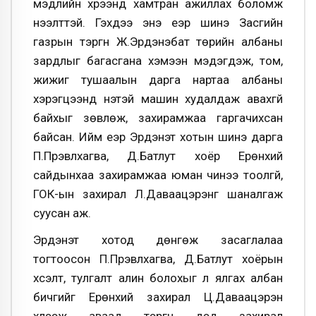
мэдлийн хүрээнд хамтран ажиллах боломж
нээлттэй. Гэхдээ энэ үеэр шинэ Засгийн
газрын тэргүүн Ж.Эрдэнэбат төрийн албаны
зардлыг багасгана хэмээн мэдэгдэж, том,
жижиг тушаалын дарга нартаа албаны
хэрэгцээнд үнэтэй машин худалдаж авахгүй
байхыг зөвлөж, захирамжаа гаргачихсан
байсан. Ийм үеэр Эрдэнэт хотын шинэ дарга
П.Пүрэвлхагва, Д.Батлут хоёр Ерөнхий
сайдынхаа захирамжаа юман чинээ тоолгүй,
ГОК-ын захирал Л.Даваацэрэнг шаналгаж
суусан аж.
Эрдэнэт хотод дөнгөж засаглалаа
тогтоосон П.Пүрэвлхагва, Д.Батлут хоёрын
хүсэлт, тулгалт алин болохыг үл ялгах албан
бичгийг Ерөнхий захирал Ц.Даваацэрэн