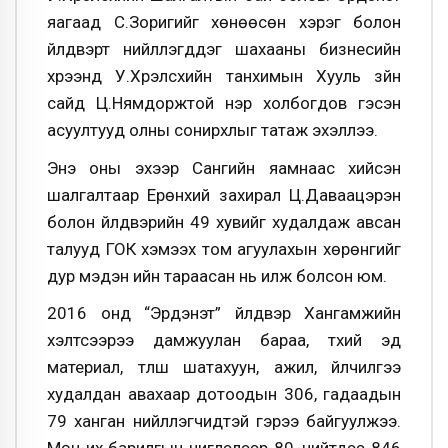
яагаад С.Зоригийг хөнөөсөн хэрэг болон
үйлдвэрт нийлүүлэгддэг шахааны бизнесийн
хүрээнд У.Хүрэлсүхийн танхимын Хууль зүйн
сайд Ц.Нямдоржтой нэр холбогдов гэсэн
асуултууд олны сонирхлыг татаж эхэллээ.
Энэ оны эхээр Сангийн яамнаас хийсэн
шалгалтаар Ерөнхий захирал Ц.Даваацэрэн
болон үйлдвэрийн 49 хувийг худалдаж авсан
талууд ГОК хэмээх том агуулахын хөрөнгийг
дур мэдэн ийн тараасан нь илж болсон юм.
2016 онд “Эрдэнэт” үйлдвэр Хангамжийн
хэлтсээрээ дамжуулан бараа, түүхий эд
материал, түлш шатахуун, ажил, үйлчилгээ
худалдан авахаар дотоодын 306, гадаадын
79 ханган нийлүүлэгчидтэй гэрээ байгуулжээ.