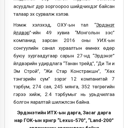
асуудлыг дур зоргоороо шийдчихдэг байсан
талаар эх сурвалж хэлэв.
Нэмж хэлэхэд, ОХУ-ын тал “
Эрдэнэт
үйлдвэр
”-ийн 49 хувиа “Монголын зэс”
компанид зарсан 2016 оны УИХ-ын
сонгуулийн санал хураалтын өмнөх өдөр
буюу зургаадугаар сарын 27-нд “Эрдэнэт”
үйлдвэрийн удирдлага “Танан трейд”, “Ди Ти и
Эм Строй”, “Жи Стар Констракшн”, “Хөх
тэнгэрийн сум” зэрэг 12 компанитай 7
тэрбум, 274 сая, 245 мянга, 352 төгрөгийн
гэрээ хийж, 2.4 тэрбумыг нь урьдчилгаа
болгон яаралтай шилжүүлсэн байна.
Эрдэнэтийн ИТХ-ын дарга, Засаг дарга
нар ГОК-ын хөрөнгөөр “Lexus-570”, “Land-200”