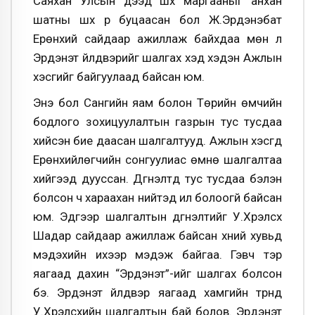
Саяхан Улсын дээд шүүх маргааныг анхан
шатны шүүх рүү буцаасан бол Ж.Эрдэнэбат
Ерөнхий сайдаар ажиллаж байхдаа мөн л
Эрдэнэт үйлдвэрийг шалгах хэд хэдэн Ажлын
хэсгийг байгуулаад байсан юм.
Энэ бол Сангийн яам болон Төрийн өмчийн
бодлого зохицуулалтын газрын тус тусдаа
хийсэн бие даасан шалгалтууд. Ажлын хэсгүүд
Ерөнхийлөгчийн сонгуулиас өмнө шалгалтаа
хийгээд дууссан. Дүгнэлтүүд тус тусдаа бэлэн
болсон ч хараахан нийтэд ил болоогүй байсан
юм. Эдгээр шалгалтын дүгнэлтийг У.Хүрэлсүх
Шадар сайдаар ажиллаж байсан хүний хувьд
мэдэхийн ихээр мэдэж байгаа. Гэвч тэр
яагаад дахин “Эрдэнэт”-ийг шалгах болсон
бэ. Эрдэнэт үйлдвэр яагаад хамгийн түрүүнд
У.Хүрэлсүхийн шалгалтын бай болов. Эрдэнэт