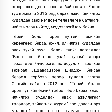
асуудал эрхэлсэн захирлуудын цохолт гарын
үсгээр олгогдсон гэрээнүүд байсан аж. Ерөөс
тус компани 2016 онд бараа, ажил, үйлчилгээ
худалдан авах нэгдсэн төлөвлөгөө батлаагүй,
үүнийгээ олон нийтэд мэдээлээгүй юм байна.
Төрийн болон орон нутгийн өмчийн
хөрөнгөөр бараа, ажил, үйлчилгээ худалдан
авах тухай хууль болон түүнийг дагалддаг
“Босго үнэ батлах тухай журам” дээрх
гэрээнүүдэд үйлчилээгүй. Бүх асуудлыг Ерөнхий
захирал Л.Даваацэрэн шийдэж байсан
бөгөөд тэрбээр өөрөө тушаал гарган
Сангийн сайдын 2012 оны “Төрийн болон
орон нутгийн өмчийн хөрөнгөөр бараа, ажил,
үйлчилгээ худалдан авах ажиллагааг
төлөвлөх, тайлагнах журам”-аас давсан эрх
мэдэлтэй өөр нэгэн журмыг зохиож,