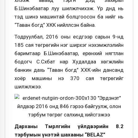
хүлээж аваад тэргүүн дэд захирал
Б.Шинэбаатар луу шилжүүлчихэж. Үр дүнд нь
тэд шинэ машинтай болцгоосон ба үүнийг нь
“Таван богд” ХКК нийлүүлсэн байна.
Тодруулбал, 2016 оны есдүгээр сарын 9-нд
185 сая төгрөгийн нэг ширхэг нэхэмжлэлийн
баримтаар Б.Шинэбаатар, ерөнхий нягтлан
бодогч С.Сүхбат нар Худалдаа хөгжлийн
банкин дахь “Таван богд” ХХК-ийн дансанд
хоёр машины үнэ 370 сая төгрөгийг
шилжүүлжээ.
Дарханы Төмөрлөгийн үйлдвэрийн 8.2
тэрбумын үнэтэй шахааны “BELAZ”