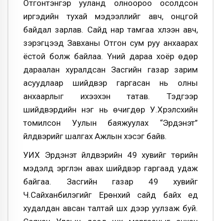
Отгонтэнгэр ууланд олноороо осолдсон
иргэдийн тухай мэдээллийг авч, онцгой
байдал зарлав. Сайд нар тамгаа хүлээн авч,
зэрэгцээд Завханы Отгон сум руу анхаарах
ёстой болж байлаа. Үүний дараа хоёр өдөр
дараалан хуралдсан Засгийн газар зарим
асуудлаар шийдвэр гаргасан нь олны
анхаарлыг ихээхэн татав. Тэдгээр
шийдвэрүүдийн нэг нь өчигдөр У.Хүрэлсүхийн
томилсон Уулын баяжуулах “Эрдэнэт”
үйлдвэрийг шалгах Ажлын хэсэг байв.
УИХ Эрдэнэт үйлдвэрийн 49 хувийг төрийн
мэдэлд эргүүлэн авах шийдвэр гаргаад удаж
байгаа. Засгийн газар 49 хувийг
Ч.Сайханбилэгийг Ерөнхий сайд байх үед
худалдан авсан талтай шүүх дээр уулзаж буй.