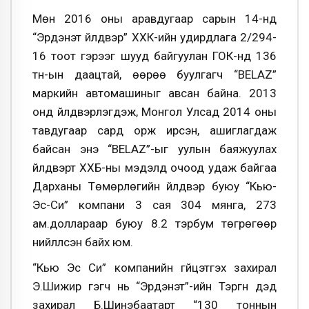
Мөн 2016 оны аравдугаар сарын 14-нд
“Эрдэнэт үйлдвэр” ХХК-ийн удирдлага 2/294-
16 тоот гэрээг шууд байгуулан ГОК-нд 136
тн-ын даацтай, өөрөө буулгагч “BELAZ”
маркийн автомашиныг авсан байна. 2013
онд үйлдвэрлэгдэж, Монгол Улсад 2014 оны
тавдугаар сард орж ирсэн, ашиглагдаж
байсан энэ “BELAZ”-ыг уулын баяжуулах
үйлдвэрт ХХБ-ны мэдэлд очоод удаж байгаа
Дарханы Төмөрлөгийн үйлдвэр буюу “Кью-
Эс-Си” компани 3 сая 304 мянга, 273
ам.доллараар буюу 8.2 тэрбум төгрөгөөр
нийлүүлсэн байх юм.
“Кью Эс Си” компанийн гүйцэтгэх захирал
Э.Шижир гэгч нь “Эрдэнэт”-ийн Тэргүүн дэд
захирал Б.Шинэбаатарт “130 тоннын