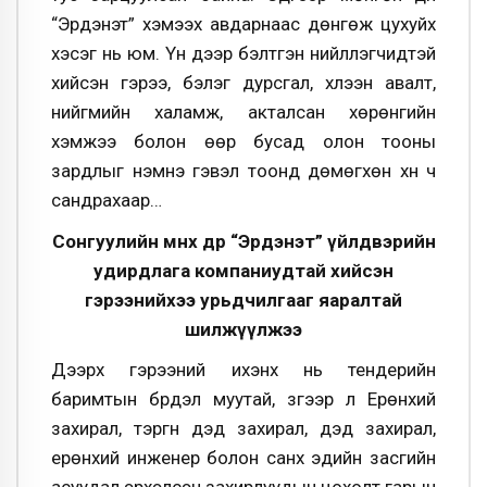
“Эрдэнэт” хэмээх авдарнаас дөнгөж цухуйх
хэсэг нь юм. Үүн дээр бэлтгэн нийлүүлэгчидтэй
хийсэн гэрээ, бэлэг дурсгал, хүлээн авалт,
нийгмийн халамж, акталсан хөрөнгийн
хэмжээ болон өөр бусад олон тооны
зардлыг нэмнэ гэвэл тоонд дөмөгхөн хүн ч
сандрахаар…
Сонгуулийн өмнөх өдөр “Эрдэнэт” үйлдвэрийн
удирдлага компаниудтай хийсэн
гэрээнийхээ урьдчилгааг яаралтай
шилжүүлжээ
Дээрх гэрээний ихэнх нь тендерийн
баримтын бүрдэл муутай, зүгээр л Ерөнхий
захирал, тэргүүн дэд захирал, дэд захирал,
ерөнхий инженер болон санхүү эдийн засгийн