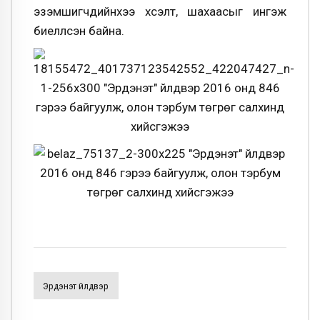
эзэмшигчдийнхээ хүсэлт, шахаасыг ингэж
биелүүлсэн байна.
Эрдэнэт Үйлдвэр