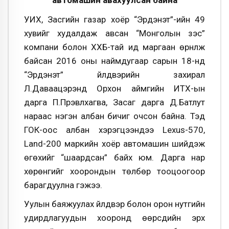
автомашин авахуулсан байна
УИХ, Засгийн газар хоёр “Эрдэнэт”-ийн 49
хувийг худалдаж авсан “Монголын зэс”
компани болон ХХБ-тай ид маргаан өрнүүлж
байсан 2016 оны наймдугаар сарын 18-нд
“Эрдэнэт” үйлдвэрийн захирал
Л.Даваацэрэнд Орхон аймгийн ИТХ-ын
дарга П.Пүрэвлхагва, Засаг дарга Д.Батлут
нараас нэгэн албан бичиг очсон байна. Тэд
ГОК-оос албан хэрэгцээндээ Lexus-570,
Land-200 маркийн хоёр автомашин шийдэж
өгөхийг “шаардсан” байх юм. Дарга нар
хөрөнгийг хоорондын төлбөр тооцоогоор
барагдуулна гэжээ.
Уулын баяжуулах үйлдвэр болон орон нутгийн
удирдлагуудын хооронд өөрсдийн эрх