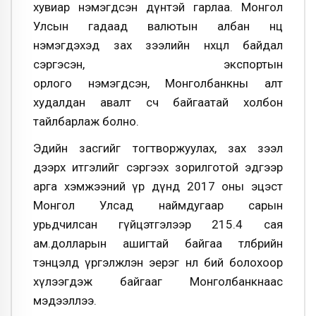
хувиар нэмэгдсэн дүнтэй гарлаа. Монгол
Улсын гадаад валютын албан нөөц
нэмэгдэхэд зах зээлийн нөхцөл байдал
сэргэсэн, экспортын
орлого нэмэгдсэн, Монголбанкны алт
худалдан авалт өсч байгаатай холбон
тайлбарлаж болно.
Эдийн засгийг тогтворжуулах, зах зээл
дээрх итгэлийг сэргээх зорилготой эдгээр
арга хэмжээний үр дүнд 2017 оны эцэст
Монгол Улсад наймдугаар сарын
урьдчилсан гүйцэтгэлээр 215.4 сая
ам.долларын ашигтай байгаа төлбөрийн
тэнцэлд үргэлжлэн эерэг нөлөө бий болохоор
хүлээгдэж байгааг Монголбанкнаас
мэдээллээ.