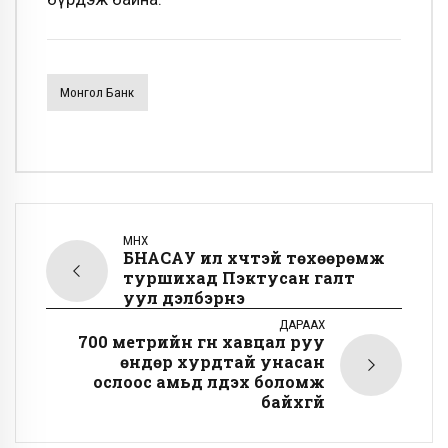
Монгол Банк
ӨМНӨХ
БНАСАУ илүү хүчтэй төхөөрөмж
туршихад Пэктусан галт
уул дэлбэрнэ
ДАРААХ
700 метрийн гүн хавцал руу
өндөр хурдтай унасан
ослоос амьд үлдэх боломж
байхгүй