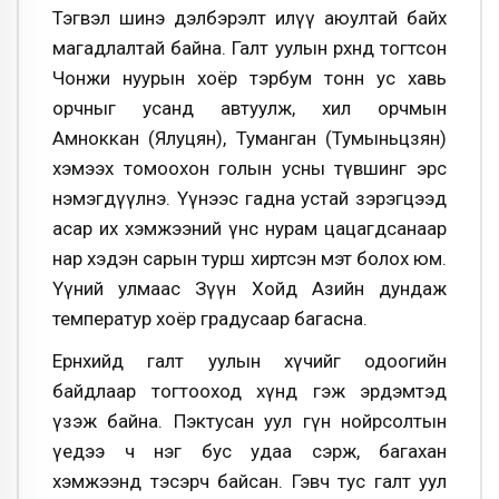
Тэгвэл шинэ дэлбэрэлт илүү аюултай байх
магадлалтай байна. Галт уулын өрхөнд тогтсон
Чонжи нуурын хоёр тэрбум тонн ус хавь
орчныг усанд автуулж, хил орчмын
Амноккан (Ялуцян), Туманган (Тумыньцзян)
хэмээх томоохон голын усны түвшинг эрс
нэмэгдүүлнэ. Үүнээс гадна устай зэрэгцээд
асар их хэмжээний үнс нурам цацагдсанаар
нар хэдэн сарын турш хиртсэн мэт болох юм.
Үүний улмаас Зүүн Хойд Азийн дундаж
температур хоёр градусаар багасна.
Ерөнхийдөө галт уулын хүчийг одоогийн
байдлаар тогтооход хүнд гэж эрдэмтэд
үзэж байна. Пэктусан уул гүн нойрсолтын
үедээ ч нэг бус удаа сэрж, багахан
хэмжээнд тэсэрч байсан. Гэвч тус галт уул