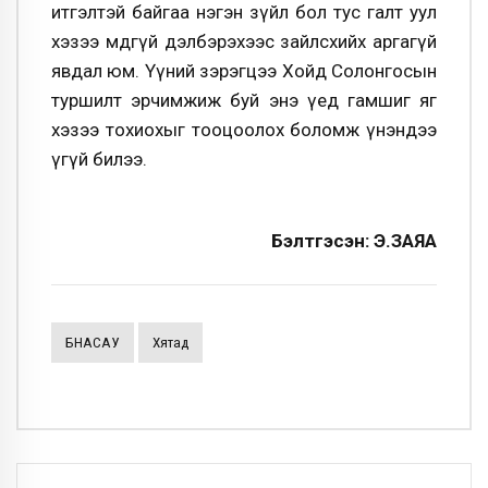
итгэлтэй байгаа нэгэн зүйл бол тус галт уул
хэзээ мөдгүй дэлбэрэхээс зайлсхийх аргагүй
явдал юм. Үүний зэрэгцээ Хойд Солонгосын
туршилт эрчимжиж буй энэ үед гамшиг яг
хэзээ тохиохыг тооцоолох боломж үнэндээ
үгүй билээ.
Бэлтгэсэн: Э.ЗАЯА
БНАСАУ
Хятад