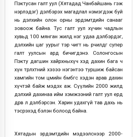
Пэктусан галт уул (Хятадад Чанбайшань гэж
нэрлэдэг) дэлбэрэх магадлал нэмэгдэж буй
нь дэлхийн олон орны эрдэмтдийн санааг
зовоож байна. Тус галт уул хүчин чадлын
хувьд 100 мянган жилд нэг удаа дэлбэрдэг,
дэлхийн цаг уурыг тэр чигт нь өөрчилдөг супер
галт уулсын ард бичигдэнэ. Солонгосын
Пэкту дагшин хайрхныхүч хэд дахин бага ч
хүн төрөлхтний хэзээ нэгэнтээ туршиж байсан
хамгийн том цөмийн бөмбөгөөс хэдэн арав дахин
хүчтэй байж мэдэх аж. Сүүлийн 2000 жилд
дэлхий дахинаа ийм хэмжээний галт уул ердөө
дөрөв л дэлбэрсэн. Харин удахгүй тав дахь нь
тэсрэхэд бэлэн болоод байна.
Хятадын эрдэмтдийн мэдээлснээр 2000-