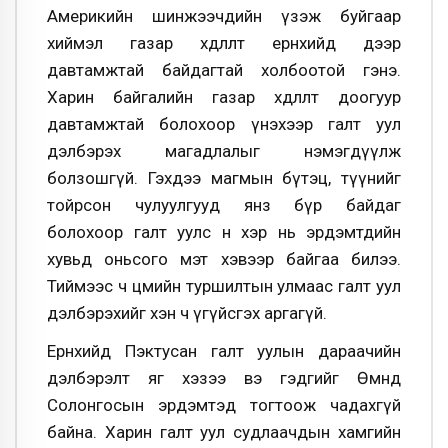
Америкийн шинжээчдийн үзэж буйгаар
хиймэл газар хөдлөлт ерөнхийдөө дээр
давтамжтай байдагтай холбоотой гэнэ.
Харин байгалийн газар хөдлөлт доогуур
давтамжтай болохоор үнэхээр галт уул
дэлбэрэх магадлалыг нэмэгдүүлж
болзошгүй. Гэхдээ магмын бүтэц, түүнийг
тойрсон чулуулгууд янз бүр байдаг
болохоор галт уулс өнөө хэр нь эрдэмтдийн
хувьд оньсого мэт хэвээр байгаа билээ.
Тиймээс ч цөмийн туршилтын улмаас галт уул
дэлбэрэхийг хэн ч үгүйсгэх аргагүй.
Ерөнхийдөө Пэктусан галт уулын дараачийн
дэлбэрэлт яг хэзээ вэ гэдгийг Өмнөд
Солонгосын эрдэмтэд тогтоож чадахгүй
байна. Харин галт уул судлаачдын хамгийн