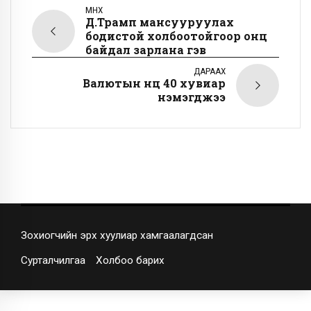
ӨМНӨХ
Д.Трамп мансууруулах
бодистой холбоотойгоор онц
байдал зарлана гэв
ДАРААХ
Валютын нөөц 40 хувиар
нэмэгджээ
Зохиогчийн эрх хуулиар хамгаалагдсан
Сурталчилгаа
Холбоо барих