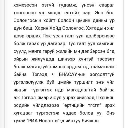
хэмхэрсэн эзгүй гудамж, үнсэн саарал
тэнгэрээс үл мэдэг ёлтойх нар. Энэ бол
Солонгосын хойгт болсон цөмийн дайны үр
дүн биш. Харин Хойд Солонгос, Хятадын хил
дээр орших Пэктусан галт уул дэлбэрснээс
болж гарах үр дагавар. Тус галт уул хамгийн
сүүлд мянга гаруй жилийн өмнө дэлбэрсэн бөгөөд
ойрын жилүүдэд шинээр хүчтэй тэсрэлт
болж магадгүй хэмээн эрдэмтэд таамаглаж
байна. Тэгээд ч БНАСАУ-ын зогсолтгүй
үргэлжлүүлж буй цөмийн туршилт энэ үйл
явцыг түргэтгэх өндөр магадлалтай байгаа
аж.Тэгвэл ямар аюул учрах хийгээд Пхеньян
өөрсдийн үйлдлээрээ “ертөнцийн төгсгөл” ирэх
хугацааг түргэсгэж чадах болов уу. Энэ
тухай “РИА Новости”-д ийнхүү бичжээ.