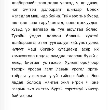
дэлбэрснийг тооцоолж үзэхэд ч өдгөө дахин
нэг хүчтэй дэлбэрэлт шинээр болох
магадлал маш өндөр байна. Тиймээс энэ бүсэд
аж төрдөг сая гаруй хятад, солонгосчуудын
хувьд үр дагавар нь тун аюултай болно.
Тухайн үедээ долоон баллын хүчтэй
дэлбэрсэн энэ галт уул халуун хий, үнс нурам,
чулууг маш богино хугацаанд асар их
хэмжээгээр цацаж, замдаа таарсан бүхий л
амьд биетийг устгажээ. Уулын оройгоор
тэсэрч урссан галт лавын урсгал эргэн
тойрны ургамлыг үгүй хийсэн байна. Энэ
явдал болоод мянган жил өнгөрсөн ч энэ
газрын эко систем бүрэн сэргээгүй хэвээр
байгаа юм.