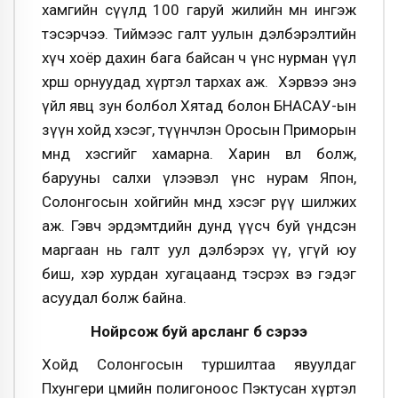
хамгийн сүүлд 100 гаруй жилийн өмнө ингэж
тэсэрчээ. Тиймээс галт уулын дэлбэрэлтийн
хүч хоёр дахин бага байсан ч үнс нурман үүл
хөрш орнуудад хүртэл тархах аж. Хэрвээ энэ
үйл явц зун болбол Хятад болон БНАСАУ-ын
зүүн хойд хэсэг, түүнчлэн Оросын Приморын
өмнөд хэсгийг хамарна. Харин өвөл болж,
барууны салхи үлээвэл үнс нурам Япон,
Солонгосын хойгийн өмнөд хэсэг рүү шилжих
аж. Гэвч эрдэмтдийн дунд үүсч буй үндсэн
маргаан нь галт уул дэлбэрэх үү, үгүй юу
биш, хэр хурдан хугацаанд тэсрэх вэ гэдэг
асуудал болж байна.
Нойрсож буй арсланг бүү сэрээ
Хойд Солонгосын туршилтаа явуулдаг
Пхунгери цөмийн полигоноос Пэктусан хүртэл