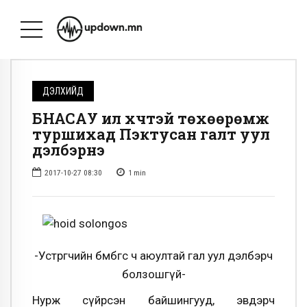
ДЭЛХИЙД
БНАСАУ илүү хүчтэй төхөөрөмж
туршихад Пэктусан галт уул
дэлбэрнэ
2017-10-27 08:30
1
min
-Устөрөгчийн бөмбөгөөс ч аюултай гал уул дэлбэрч
болзошгүй-
Нурж сүйрсэн байшингууд, эвдэрч