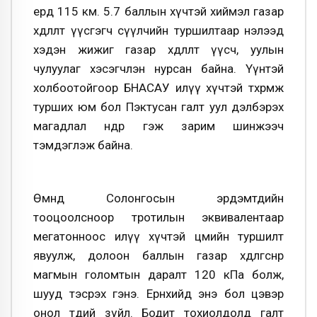
ердөө 115 км. 5.7 баллын хүчтэй хиймэл газар
хөдлөлт үүсгэгч сүүлчийн туршилтаар нэлээд
хэдэн жижиг газар хөдлөлт үүсч, уулын
чулуулаг хэсэгчлэн нурсан байна. Үүнтэй
холбоотойгоор БНАСАУ илүү хүчтэй төхөөрөмж
турших юм бол Пэктусан галт уул дэлбэрэх
магадлал өндөр гэж зарим шинжээч
тэмдэглэж байна.
Өмнөд Солонгосын эрдэмтдийн
тооцоолсноор тротилын эквивалентаар
мегатонноос илүү хүчтэй цөмийн туршилт
явуулж, долоон баллын газар хөдөлгөснөөр
магмын голомтын даралт 120 кПа болж,
шууд тэсрэх гэнэ. Ерөнхийдөө энэ бол цэвэр
онол төдий зүйл. Бодит тохиолдолд галт