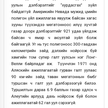
уулын дэлбэрэлтийг “хурдасгах” зүйл
байдаггүй. Америкийн Невада мужид цөмийн
полигон үйл ажиллагаа явуулж байсан хагас
зууны түүхэндээ мегатонноос илүү хүчтэй
газар доорх дэлбэрэлтийг 921 удаа үйлдэж
байсан ч ямар ч аюултай зүйл болж
байгаагүй. Уг нь тус полигоноос 300-гаадхан
километрийн зайд дэлхийн нойрсож буй
хамгийн том супер галт уулсын нэг Лонг-
Велли байрладаг аж. Түүнчлэн 1971 онд
Аляскийн ажиллагаатай гурван галт уулаас
90 км-ийн зайд таван мегатоннын бөмбөг
туршсан ч галт уул дэлбэрэээгүй билээ.
Туршилтын дараа 6.9 баллын газар хөдөлсөн ч
Алеутийн арлууд дахь нойрсож буй болон
ажиллагаатай 62 гал уул сэрээгүй.