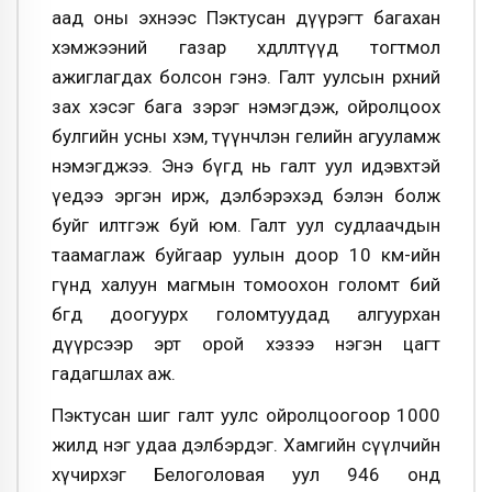
аад оны эхнээс Пэктусан дүүрэгт багахан
хэмжээний газар хөдлөлтүүд тогтмол
ажиглагдах болсон гэнэ. Галт уулсын өрхний
зах хэсэг бага зэрэг нэмэгдэж, ойролцоох
булгийн усны хэм, түүнчлэн гелийн агууламж
нэмэгджээ. Энэ бүгд нь галт уул идэвхтэй
үедээ эргэн ирж, дэлбэрэхэд бэлэн болж
буйг илтгэж буй юм. Галт уул судлаачдын
таамаглаж буйгаар уулын доор 10 км-ийн
гүнд халуун магмын томоохон голомт бий
бөгөөд доогуурх голомтуудад алгуурхан
дүүрсээр эрт орой хэзээ нэгэн цагт
гадагшлах аж.
Пэктусан шиг галт уулс ойролцоогоор 1000
жилд нэг удаа дэлбэрдэг. Хамгийн сүүлчийн
хүчирхэг Белоголовая уул 946 онд