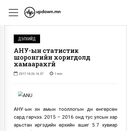
ДЭЛХИЙД
АНУ-ын статистик
шоронгийн хоригдолд
хамаарахгүй
2017-10-26 16:37
1
min
АНУ-ын хүн амын тооллогын дүн өнгөрсөн
сард гарчээ. 2015 – 2016 онд тус улсын хар
арьстан иргэдийн өрхийн ашиг 5.7 хувиар