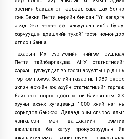
өөр болно. Хар арьстан хүн амын эдийн
засгийн байдал огт өөрөөр харагдах болно
гэж Бекки Петти өөрийн бичсэн “Үл үзэгдэгч
эрчүүд: Эрх чөлөөгөө хасуулсан илбэ буюу
харчуудын дэвшлийн тухай” гэсэн номондоо
өгүүлсэн байна.
Техасын Их сургуулийн нийгэм судлаач
Петти тайлбарлахдаа АНУ статистикийг
хэрхэн цуглуулдаг вэ гэсэн асуултын үр дүн нь
тэр юм гэжээ. Засгийн газар нь 1939 оноос
эхлэн өрхийн аж ахуйн статистикийг гаргаж
байх үеэр шорон цөөн хүнтэй байсан юм. ХХ
зууны ихэнх хугацаанд 1000 хүний нэг нь
хоригдол байжээ. Далаад оны сүүлчээс, ялыг
чангалсан мөн цагдаагийн түрэмгий
ажиллагаа ба хатуу прокуроруудын үйл
ажиллагаанаас хоригдлууд нэмэгдсээр