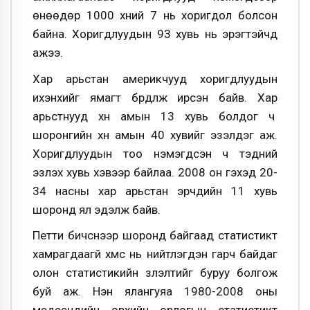
өнөөдөр 1000 хүний 7 нь хоригдол болсон
байна. Хоригдлуудын 93 хувь нь эрэгтэйчүүд
ажээ.
Хар арьстан америкчууд хоригдлуудын
ихэнхийг ямагт бүрдүүлж ирсэн байв. Хар
арьстнууд хүн амын 13 хувь болдог ч
шоронгийн хүн амын 40 хувийг эзэлдэг аж.
Хоригдлуудын тоо нэмэгдсэн ч тэдний
эзлэх хувь хэвээр байлаа. 2008 он гэхэд 20-
34 насны хар арьстан эрчүүдийн 11 хувь
шоронд ял эдэлж байв.
Петти бичснээр шоронд байгаад статистикт
хамрагдаагүй хүмүүс нь нийтлэгдэн гарч байдаг
олон статистикийн үзүүлэлтийг буруу болгож
буй аж. Нэн ялангуяа 1980-2008 оны