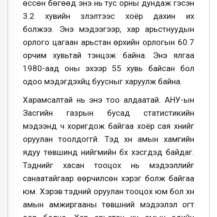
өссөн бөгөөд энэ нь тус орны дундаж гэсэн
3.2 хувийн үзүүлэлтээс хоёр дахин их
болжээ. Энэ мэдээгээр, хар арьстнуудын
орлого цагаан арьстан өрхийн орлогын 60.7
орчим хувьтай тэнцэж байна. Энэ ялгаа
1980-аад оны эхээр 55 хувь байсан бол
одоо мэдэгдэхүйц буусныг харуулж байна.
Харамсалтай нь энэ тоо алдаатай. АНУ-ын
Засгийн газрын бусад статистикийн
мэдээнд ч хоригдож байгаа хоёр сая хүнийг
оруулан тоолдоггүй. Тэд хүн амын хамгийн
ядуу төвшинд нийгмийн бүх хэсгүүдэд байдаг.
Тэднийг хасан тооцох нь мэдээллийг
санаатайгаар өөрчилсөн хэрэг болж байгаа
юм. Хэрэв тэдний оруулан тооцох юм бол хүн
амын амжиргааны төвшний мэдээлэл огт