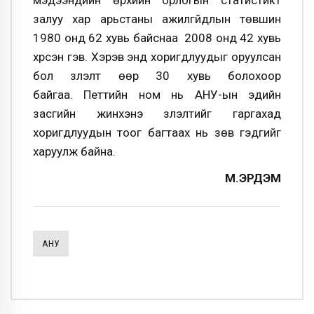
мэдээнүүдийн өрхийн орлогын статистикт
залуу хар арьстаны ажилгүйдлын төвшин
1980 онд 62 хувь байснаа 2008 онд 42 хувь
хүрсэн гэв. Хэрэв энд хоригдлуудыг оруулсан
бол үзүүлэлт өөр 30 хувь болохоор
байгаа. Петтийн ном нь АНУ-ын эдийн
засгийн жинхэнэ үзүүлэлтийг гаргахад
хоригдлуудын тоог багтаах нь зөв гэдгийг
харуулж байна.
М.ЭРДЭМ
АНУ