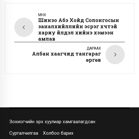
ӨМНӨХ
Шинзо Абэ Хойд Солонгосын
заналхийллийн эсрэг хүчтэй
хариу үйлдэл хийнэ хэмээн
амлав
ДАРААХ
Албан хаагчид тангараг
өргөв
Зохиогчийн эрх хуулиар хамгаалагдсан
Сурталчилгаа
Холбоо барих