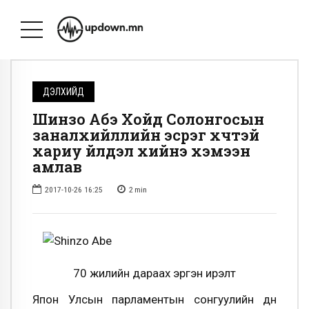
ДЭЛХИЙД
Шинзо Абэ Хойд Солонгосын
заналхийллийн эсрэг хүчтэй
хариу үйлдэл хийнэ хэмээн
амлав
2017-10-26 16:25
2
min
70 жилийн дараах эргэн ирэлт
Япон Улсын парламентын сонгуулийн дүн