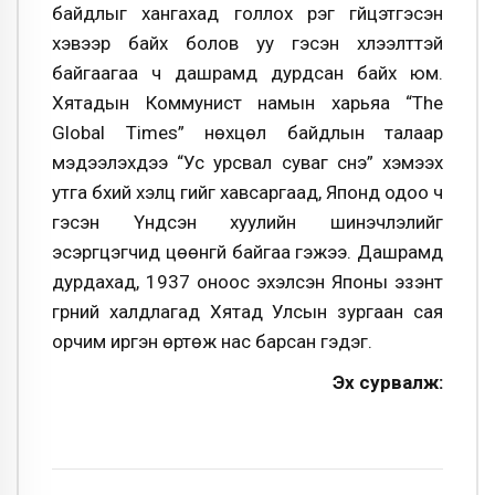
байдлыг хангахад голлох үүрэг гүйцэтгэсэн
хэвээр байх болов уу гэсэн хүлээлттэй
байгаагаа ч дашрамд дурдсан байх юм.
Хятадын Коммунист намын харьяа “The
Global Times” нөхцөл байдлын талаар
мэдээлэхдээ “Ус урсвал суваг үүснэ” хэмээх
утга бүхий хэлц үгийг хавсаргаад, Японд одоо ч
гэсэн Үндсэн хуулийн шинэчлэлийг
эсэргүүцэгчид цөөнгүй байгаа гэжээ. Дашрамд
дурдахад, 1937 оноос эхэлсэн Японы эзэнт
гүрний халдлагад Хятад Улсын зургаан сая
орчим иргэн өртөж нас барсан гэдэг.
Эх сурвалж: