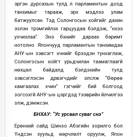
эргэн дурсахын тулд л парламентын доод
танхимыг тарааж, эрх мэдлээ улам
батжуулсан. Тэд Солонгосын хойгийг дахин
эзлэн түрэмгийлэх гарцуудаа бэлдэж, “нүхээ
ухчихлаа”. Энэ бүхнийг дараах баримт
нотолно. Япончууд парламентын танхимдаа
АНУ-ын зэвсэгт хүчнийг бүрээдэн тунхаглаж,
Солонгосын хойгт урьдчилан таамаглаагүй
нөхцөл байдалд бэлдэхийн тулд
зэвсэглэсэн дүрвэгчдийг элсүүлж “Өөрөө
хамгаалах хүчин” гэгчийг бий болгоод
зогсохгүй АНУ-ын цэргүүдэд тээврийн үйлчилгээ
үзүүлж, дэмжсэн.
БНХАУ: “Ус урсвал суваг үүснэ”
Ерөнхий сайд Шинзо Абэгийн зорилго бол
Үндсэн хуульд өөрчлөлт оруулж, Япон