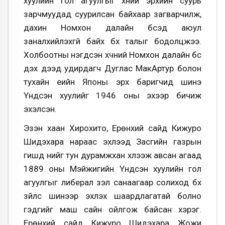
хуулийн гол агуулгыг хүний эрхийн суурь
зарчмуудад суурилсан байхаар загварчилж,
дахин Номхон далайн бүсэд аюул
заналхийлэхгүй байх бүх талыг бодолцжээ.
Холбоотны нэгдсэн хүчний Номхон далайн бүс
дэх дээд удирдагч Дуглас МакАртур болон
тухайн үеийн Японы эрх баригчид шинэ
Үндсэн хуулийг 1946 оны эхээр бичиж
эхэлсэн.
Эзэн хаан Хирохито, Ерөнхий сайд Кижуро
Шидэхара нараас эхлээд Засгийн газрын
гишүүд үүнийг тун дурамжхан хүлээж авсан агаад
1889 оны Мэйжигийн Үндсэн хуулийн гол
агуулгыг либерал үзэл санаагаар солиход бүх
зүйлс шинээр эхлэх шаардлагатай болно
гэдгийг маш сайн ойлгож байсан хэрэг.
Ерөнхий сайд Кижуро Шидэхара Жожи