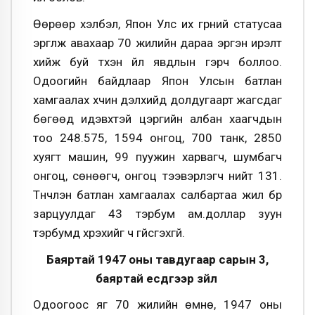
Өөрөөр хэлбэл, Япон Улс их гүрний статусаа
эргүүлж авахаар 70 жилийн дараа эргэн ирэлт
хийж буй түүхэн үйл явдлын гэрч боллоо.
Одоогийн байдлаар Япон Улсын батлан
хамгаалах хүчин дэлхийд долдугаарт жагсдаг
бөгөөд идэвхтэй цэргийн албан хаагчдын
тоо 248.575, 1594 онгоц, 700 танк, 2850
хуягт машин, 99 пуужин харвагч, шумбагч
онгоц, сөнөөгч, онгоц тээвэрлэгч нийт 131.
Түүнчлэн батлан хамгаалах салбартаа жил бүр
зарцуулдаг 43 тэрбум ам.доллар зуун
тэрбумд хүрэхийг ч үгүйсгэхгүй.
Баяртай 1947 оны тавдугаар сарын 3,
баяртай есдүгээр зүйл
Одоогоос яг 70 жилийн өмнө, 1947 оны