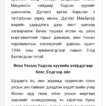
Мацумото сайдаар Үндсэн хуулийг
шинэчлүүлж, Дугласт өргөн барьсан ч
татгалзсан хариу авчээ. Дуглас МакАртур
өөрийн удирдлага дахь хүмүүст шинээр
загварчилж бичих тушаал өгсөн нь олон
мэргэжилтний гарыг дамжиж, мөн тооны
парламентын хэлэлцүүлгийг давсны эцэст
1946 оны арваннэгдүгээр сарын 3-нд
батлагдсан түүхтэй.
Япон Улсын Үндсэн хуулийн хоёрдугаар
бүлэг, Есдүгээр зүйл
Шударга ёс, эмх журамд суурилсан олон
улсын энх тайванг дээдлэн хүндэтгэхийн учир
Японы ард түмэн олон улсын маргаан
зөрчлийг зохицуулахад хүч хэрэглэх буюу