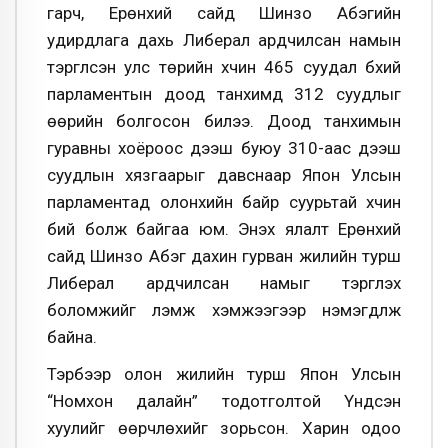
гарч, Ерөнхий сайд Шинзо Абэгийн
удирдлага дахь Либерал ардчилсан намын
тэргүүлсэн улс төрийн хүчин 465 суудал бүхий
парламентын доод танхимд 312 суудлыг
өөрийн болгосон билээ. Доод танхимын
гуравны хоёроос дээш буюу 310-аас дээш
суудлын хязгаарыг давснаар Япон Улсын
парламентад олонхийн байр суурьтай хүчин
бий болж байгаа юм. Энэхүү ялалт Ерөнхий
сайд Шинзо Абэг дахин гурван жилийн турш
Либерал ардчилсан намыг тэргүүлэх
боломжийг үлэмж хэмжээгээр нэмэгдүүлж
байна.
Тэрбээр олон жилийн турш Япон Улсын
“Номхон далайн” тодотголтой Үндсэн
хуулийг өөрчлөхийг зорьсон. Харин одоо