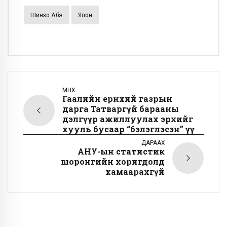
Шинзо Абэ
Япон
ӨМНӨХ
Гаалийн ерөнхий газрын
дарга Татваргүй барааны
дэлгүүр ажиллуулах эрхийг
хууль бусаар “бэлэглэсэн” үү
ДАРААХ
АНУ-ын статистик
шоронгийн хоригдолд
хамаарахгүй