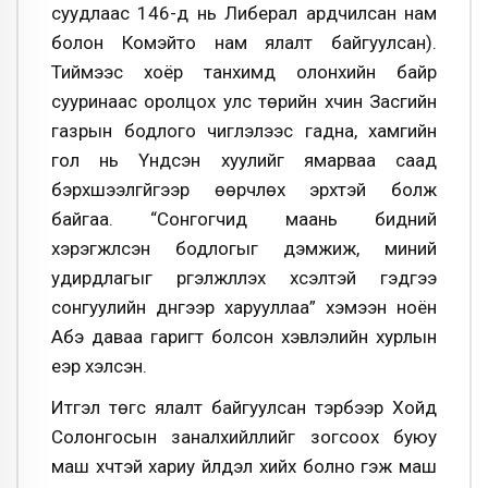
суудлаас 146-д нь Либерал ардчилсан нам
болон Комэйто нам ялалт байгуулсан).
Тиймээс хоёр танхимд олонхийн байр
сууринаас оролцох улс төрийн хүчин Засгийн
газрын бодлого чиглэлээс гадна, хамгийн
гол нь Үндсэн хуулийг ямарваа саад
бэрхшээлгүйгээр өөрчлөх эрхтэй болж
байгаа. “Сонгогчид маань бидний
хэрэгжүүлсэн бодлогыг дэмжиж, миний
удирдлагыг үргэлжлүүлэх хүсэлтэй гэдгээ
сонгуулийн дүнгээр харууллаа” хэмээн ноён
Абэ даваа гаригт болсон хэвлэлийн хурлын
үеэр хэлсэн.
Итгэл төгс ялалт байгуулсан тэрбээр Хойд
Солонгосын заналхийллийг зогсоох буюу
маш хүчтэй хариу үйлдэл хийх болно гэж маш