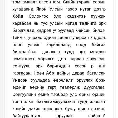
том амлалт өгсөн юм. Сүүлийн гурван сарын
хугацаанд Япон Улсын газар нутаг дээгүүр
Хойд Солонгос Улс хэдэнтээ пуужин
харвасан нь тус улсын иргэд төдийгүй эрх
баригчдад хүндрэл учруулаад байсан билээ.
Тийм ч учраас эдийн засагт учирсан хүндрэл,
олон улсын харилцаанд үүсээд байгаа
“хямрал”-ыг давахын тулд эрх мэдлээ
нэмэгдүүлэх зорилго дор зарлан явуулсан
сонгууль эрх баригчдын хүссэн үр дүнг
гаргасан. Ноён Абэ дайны дараа баталсан
Үндсэн хуульдаа өөрчлөлт оруулах бүрэн
эрхийг өөрийн гарт төвлөрүүлж дуусгалаа.
Сонгуулийн өмнө тэрбээр улс орны оршин
тогтнолыг баталгаажуулахын тулд зэвсэгт
хүчнийг дахин шинэчлэх буюу шинэ зохион
байгуулалтад оруулах зайлшгүй