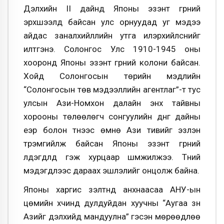
Дэлхийн II дайнд Японы эзэнт гүрний
эрхшээлд байсан улс орнуудад уг мэдээ
айдас заналхийллийн утга илэрхийлснийг
илтгэнэ. Солонгос Улс 1910-1945 оны
хооронд Японы эзэнт гүрний колони байсан.
Хойд Солонгосын төрийн мэдлийн
“Солонгосын төв мэдээллийн агентлаг”-т тус
улсын Ази-Номхон далайн энх тайвны
хорооны төлөөлөгч сонгуулийн дүнг дайны
үеэр болон түүнээс өмнө Ази тивийг эзлэн
түрэмгийлж байсан Японы эзэнт гүрний
үлдэгдлүүд гэж хурцаар шүүмжилжээ. Түүний
мэдэгдлээс дараах эшлэлийг онцолж байна.
Японы харгис үзэлтнүүд анхнаасаа АНУ-ын
цөмийн хүчинд дулдуйдан хуучны “Аугаа зүүн
Азийг дэлхийд мандуулна” гэсэн мөрөөдлөө