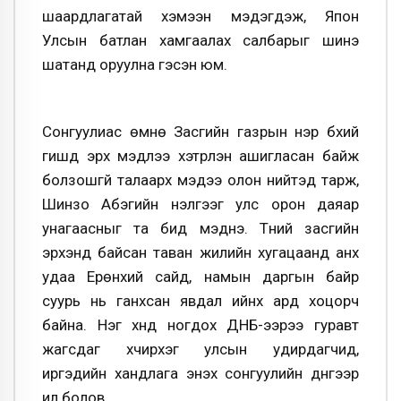
шаардлагатай хэмээн мэдэгдэж, Япон
Улсын батлан хамгаалах салбарыг шинэ
шатанд оруулна гэсэн юм.
Сонгуулиас өмнө Засгийн газрын нэр бүхий
гишүүд эрх мэдлээ хэтрүүлэн ашигласан байж
болзошгүй талаарх мэдээ олон нийтэд тарж,
Шинзо Абэгийн үнэлгээг улс орон даяар
унагаасныг та бид мэднэ. Түүний засгийн
эрхэнд байсан таван жилийн хугацаанд анх
удаа Ерөнхий сайд, намын даргын байр
суурь нь ганхсан явдал ийнхүү ард хоцорч
байна. Нэг хүнд ногдох ДНБ-ээрээ гуравт
жагсдаг хүчирхэг улсын удирдагчид,
иргэдийн хандлага энэхүү сонгуулийн дүнгээр
ил болов.