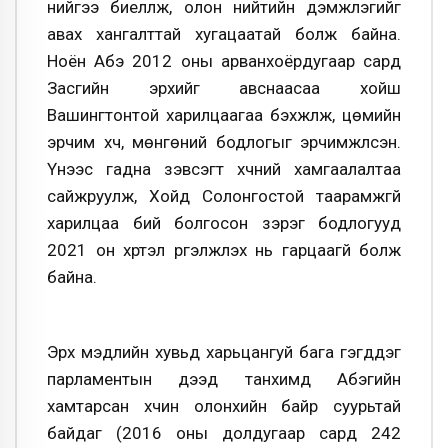
үүнийгээ биелүүлж, олон нийтийн дэмжлэгийг
авах хангалттай хугацаатай болж байна.
Ноён Абэ 2012 оны арванхоёрдугаар сард
Засгийн эрхийг авснаасаа хойш
Вашингтонтой харилцаагаа бэхжүүлж, цөмийн
эрчим хүч, мөнгөний бодлогыг эрчимжүүлсэн.
Үүнээс гадна зэвсэгт хүчний хамгаалалтаа
сайжруулж, Хойд Солонгостой таарамжгүй
харилцаа бий болгосон зэрэг бодлогууд
2021 он хүртэл үргэлжлэх нь гарцаагүй болж
байна.
Эрх мэдлийн хувьд харьцангуй бага гэгддэг
парламентын дээд танхимд Абэгийн
хамтарсан хүчин олонхийн байр суурьтай
байдаг (2016 оны долдугаар сард 242