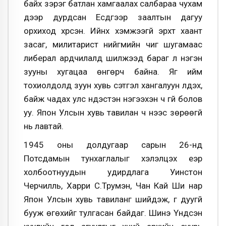
байх зэрэг батлан хамгаалах салбараа чухам
дээр дурдсан Есдүгээр заалтын дагуу
орхиход хүрсэн. Ийнхүү хэмжээгүй эрхт хаант
засаг, милитарист нийгмийн чиг шугамаас
либерал ардчилалд шилжээд бараг л нэгэн
зууны хугацаа өнгөрч байна. Яг ийм
тохиолдолд зуун хувь сэтгэл хангалуун үлдэх,
байж чадах улс үндэстэн нэгээхэн ч үгүй болов
уу. Япон Улсын хувь тавилан ч үүнээс зөрөөгүй
нь лавтай.
1945 оны долдугаар сарын 26-нд
Потсдамын тунхаглалыг хэлэлцэх үеэр
холбоотнуудын удирдлага Уинстон
Черчилль, Харри С.Трумэн, Чан Кай Ши нар
Япон Улсын хувь тавиланг шийдэж, үг дуугүй
бууж өгөхийг тулгасан байдаг. Шинэ Үндсэн