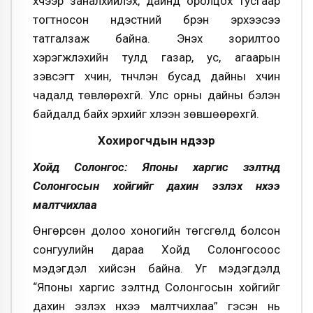
хүчээр заналхийлэх, дайнд оролцох тусгаар
тогтносон үндэстний бүрэн эрхээсээ
татгалзаж байна. Энэхүү зорилтоо
хэрэгжүүлэхийн тулд газар, ус, агаарын
зэвсэгт хүчин, түүнчлэн бусад дайны хүчин
чадалд төвлөрөхгүй. Улс орны дайны бэлэн
байдалд байх эрхийг хүлээн зөвшөөрөхгүй.
Хохирогчдын нүдээр
Хойд Солонгос: Японы харгис үзэлтнүүд
Солонгосын хойгийг дахин эзлэх нүхээ
малтчихлаа
Өнгөрсөн долоо хоногийн төгсгөлд болсон
сонгуулийн дараа Хойд Солонгосоос
мэдэгдэл хийсэн байна. Уг мэдэгдэлд
“Японы харгис үзэлтнүүд Солонгосын хойгийг
дахин эзлэх нүхээ малтчихлаа” гэсэн нь