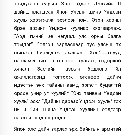
тавдугаар сарын 3-ны өдөр Дэлхийн II
дайнд ялагдсан Япон Улсын шинэ Үндсэн
хууль хэрэгжиж эхэлсэн юм. Эзэн хааны
бүрэн эрхийг Үндсэн хуулиар хязгаарлаж,
“Ард түмний эв нэгдэл, улс орны бэлгэ
тэмдэг” болгон зарласнаар тус улсын түүх
шинээр бичигдэж эхэлсэн. Холбоотнууд
парламентын тогтолцоог тулгаж, тодорхой
хяналт Засгийн газрын бодлого, үйл
ажиллагаанд тогтоож өгснөөр дайнч
үндэстэн энх тайвны замд эргэлт буцалтгүй
орсон учир уг хуулийг “Энх тайвны Үндсэн
хууль” эсхүл “Дайны дараах Үндсэн хууль” гэх
нь ч бий. Шинэ Үндсэн хуулийн есдүгээр
заалтыг энд онцолдог.
Япон Улс дайн зарлах эрх, байнгын армитай