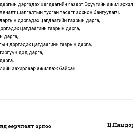
даргын дэргэдэх цагдаагийн газарт Эрүүгийн ажил эрхэл
Хяналт шалгалтын тусгай тасагт зохион байгуулагч,
даргын дэргэдэх цагдаагийн газрын дарга,
эргэдэх цагдаагийн газрын дарга,
н дарга,
гын дэргэдэх цагдаагийн газрын дарга,
тэргүүн дэд дарга,
дарга,
улийн захирлаар ажиллаж байсан.
Ц.Нямдор
үнд өөрчлөлт орлоо