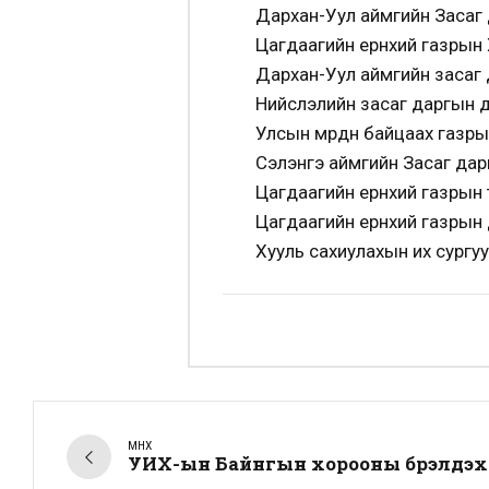
Дархан-Уул аймгийн Засаг 
Цагдаагийн ерөнхий газрын 
Дархан-Уул аймгийн засаг 
Нийслэлийн засаг даргын д
Улсын мөрдөн байцаах газры
Сэлэнгэ аймгийн Засаг дар
Цагдаагийн ерөнхий газрын 
Цагдаагийн ерөнхий газрын 
Хууль сахиулахын их сургу
ӨМНӨХ
УИХ-ын Байнгын хорооны бүрэлдэхү