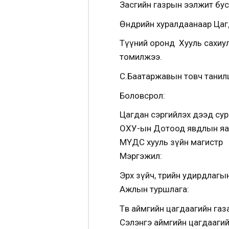
Засгийн газрын ээлжит бус
Өнөөдрийн хуралдаанаар Цагд
Түүний оронд Хууль сахиул
томилжээ.
С.Баатаржавын товч танилц
Боловсрол:
Цагдан сэргийлэх дээд сур
ОХУ-ын Дотоод явдлын я
МҮДС хууль зүйн магистр
Мэргэжил:
Эрх зүйч, төрийн удирдлаг
Ажлын туршлага:
Төв аймгийн цагдаагийн газарт 
Сэлэнгэ аймгийн цагдаагийн