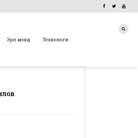
Эрүүл мэнд
Технологи
илов