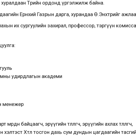
 хуралдаан Төрийн ордонд үргэлжилж байна.
аагийн Ерөнхий Газрын дарга, хурандаа Ө.Энхтөрийг ажлаас н
ахын их сургуулийн захирал, профессор, тэргүүн комисс
уулга:
гууль
амны удирдлагын академи
ын менежер
мөрдөн байцаагч, эрүүгийн төлөөлөгч, эрүүгийн ахлах төлөөлөгч,
 хэлтэст Хөтөл тосгон дахь сум дундын цагдаагийн тасгий