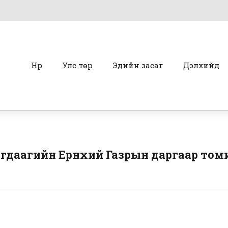
Нүүр
Улс төр
Эдийн засаг
Дэлхийд
гдаагийн Ерөнхий Газрын даргаар том