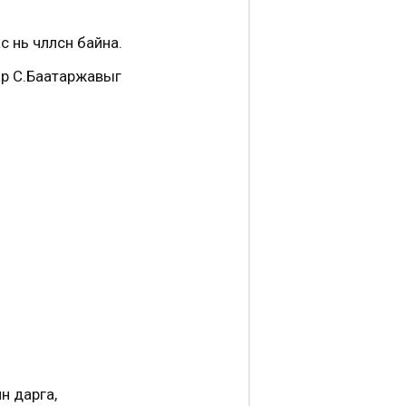
ь чөлөөлсөн байна.
ар С.Баатаржавыг
н дарга,