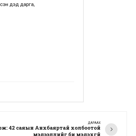
сэн дэд дарга,
ДАРААХ
ж: 42 саяын Анхбаяртай холбоотой
мэдээллийг би мэдэхгүй