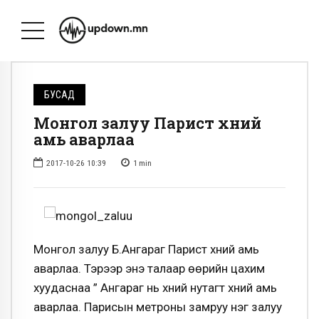
БУСАД
Монгол залуу Парист хүний
амь аварлаа
2017-10-26 10:39
1
min
Монгол залуу Б.Ангараг Парист хүний амь
аварлаа. Тэрээр энэ талаар өөрийн цахим
хуудаснаа ” Ангараг нь хүний нутагт хүний амь
аварлаа. Парисын метроны замруу нэг залуу