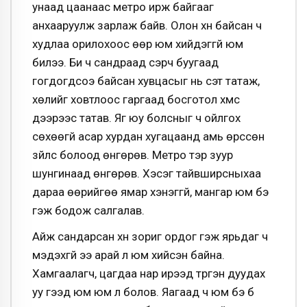
унаад цаанаас метро ирж байгааг
анхааруулж зарлаж байв. Олон хүн байсан ч
худлаа орилохоос өөр юм хийдэггүй юм
билээ. Би ч сандраад үсэрч буугаад
гогдогдсоэ байсан хувцасыг нь сэт татаж,
хөлийг ховтлоос гаргаад босготол хүмүүс
дээрээс татав. Яг юу болсныг ч ойлгох
сөхөөгүй асар хурдан хугацаанд амь өрссөн
зүйлс болоод өнгөрөв. Метро тэр зуур
шунгинаад өнгөрөв. Хэсэг тайвширсныхаа
дараа өөрийгөө ямар хэнэггүй, мангар юм бэ
гэж бодож салгалав.
Айж сандарсан хүн зориг ордог гэж ярьдаг ч
мэдэхгүй ээ арай л юм хийсэн байна.
Хамгаалагч, цагдаа нар ирээд түргэн дуудах
уу гээд юм юм л болов. Яагаад ч юм бэ бүү