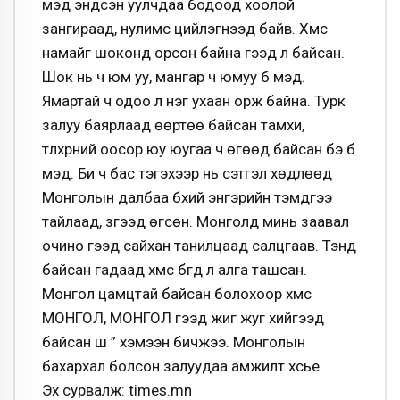
мэд эндсэн уулчдаа бодоод хоолой
зангираад, нулимс цийлэгнээд байв. Хүмүүс
намайг шоконд орсон байна гээд л байсан.
Шок нь ч юм уу, мангар ч юмуу бүү мэд.
Ямартай ч одоо л нэг ухаан орж байна. Турк
залуу баярлаад өөртөө байсан тамхи,
түлхүүрний оосор юу юугаа ч өгөөд байсан бэ бүү
мэд. Би ч бас тэгэхээр нь сэтгэл хөдлөөд
Монголын далбаа бүхий энгэрийн тэмдгээ
тайлаад, зүүгээд өгсөн. Монголд минь заавал
очино гээд сайхан танилцаад салцгаав. Тэнд
байсан гадаад хүмүүс бүгд л алга ташсан.
Монгол цамцтай байсан болохоор хүмүүс
МОНГОЛ, МОНГОЛ гээд жиг жуг хийгээд
байсан шүү ” хэмээн бичжээ. Монголын
бахархал болсон залуудаа амжилт хүсье.
Эх сурвалж: times.mn