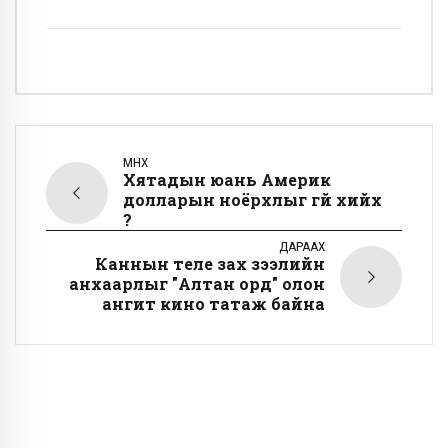
ӨМНӨХ
Хятадын юань Америк
долларын ноёрхлыг үгүй хийх
үү?
ДАРААХ
Каннын теле зах зээлийн
анхаарлыг "Алтан орд" олон
ангит кино татаж байна